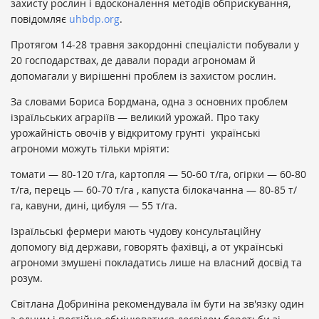
захисту рослин і вдосконалення методів обприскування,
повідомляє
uhbdp.org
.
Протягом 14-28 травня закордонні спеціалісти побували у
20 господарствах, де давали поради агрономам й
допомагали у вирішенні проблем із захистом рослин.
За словами Бориса Бордмана, одна з основних проблем
ізраїльських аграріїв — великий урожай. Про таку
урожайність овочів у відкритому грунті українські
агрономи можуть тільки мріяти:
томати — 80-120 т/га, картопля — 50-60 т/га, огірки — 60-80
т/га, перець — 60-70 т/га , капуста білокачанна — 80-85 т/
га, кавуни, дині, цибуля — 55 т/га.
Ізраїльські фермери мають чудову консультаційну
допомогу від держави, говорять фахівці, а от українські
агрономи змушені покладатись лише на власний досвід та
розум.
Світлана Добриніна рекомендувала їм бути на зв'язку один