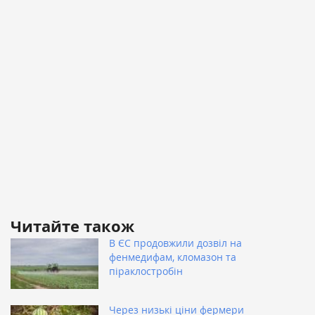
Читайте також
В ЄС продовжили дозвіл на
фенмедифам, кломазон та
піраклостробін
Через низькі ціни фермери