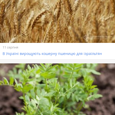
11 серпня
В Україні вирощують кошерну пшеницю для ізраїльтян