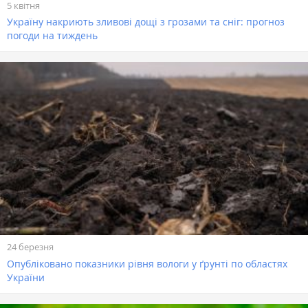
5 квітня
Україну накриють зливові дощі з грозами та сніг: прогноз
погоди на тиждень
24 березня
Опубліковано показники рівня вологи у ґрунті по областях
України