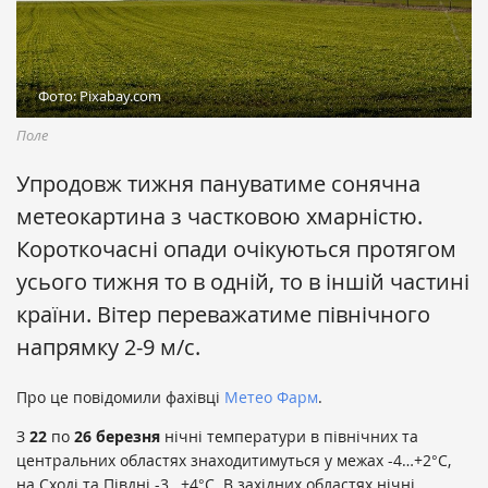
Фото: Pixabay.com
Поле
Упродовж тижня пануватиме сонячна
метеокартина з частковою хмарністю.
Короткочасні опади очікуються протягом
усього тижня то в одній, то в іншій частині
країни. Вітер переважатиме північного
напрямку 2-9 м/с.
Про це повідомили фахівці
Метео Фарм
.
З
22
по
26
березня
нічні температури в північних та
центральних областях знаходитимуться у межах -4…+2°С,
на Сході та Півдні -3…+4°С. В західних областях нічні