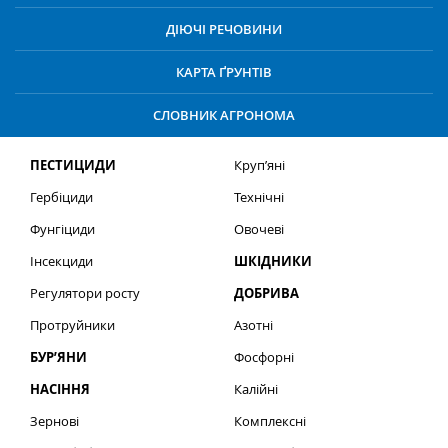
ДІЮЧІ РЕЧОВИНИ
КАРТА ҐРУНТІВ
СЛОВНИК АГРОНОМА
ПЕСТИЦИДИ
Круп’яні
Гербіциди
Технічні
Фунгіциди
Овочеві
Інсекциди
ШКІДНИКИ
Регулятори росту
ДОБРИВА
Протруйники
Азотні
БУР’ЯНИ
Фосфорні
НАСІННЯ
Калійні
Зернові
Комплексні