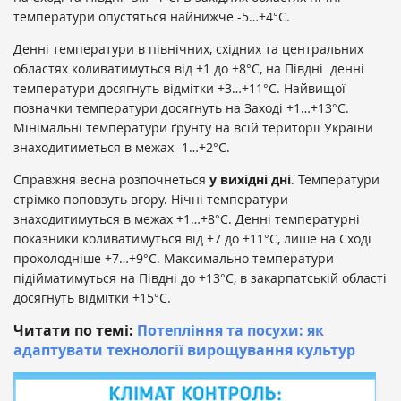
температури опустяться найнижче -5…+4°С.
Денні температури в північних, східних та центральних
областях коливатимуться від +1 до +8°С, на Півдні денні
температури досягнуть відмітки +3…+11°С. Найвищої
позначки температури досягнуть на Заході +1…+13°С.
Мінімальні температури ґрунту на всій території України
знаходитиметься в межах -1…+2°С.
Справжня весна розпочнеться
у вихідні дні
. Температури
стрімко поповзуть вгору. Нічні температури
знаходитимуться в межах +1…+8°С. Денні температурні
показники коливатимуться від +7 до +11°С, лише на Сході
прохолодніше +7…+9°С. Максимально температури
підійматимуться на Півдні до +13°С, в закарпатській області
досягнуть відмітки +15°С.
Читати по темі:
Потепління та посухи: як
адаптувати технології вирощування культур