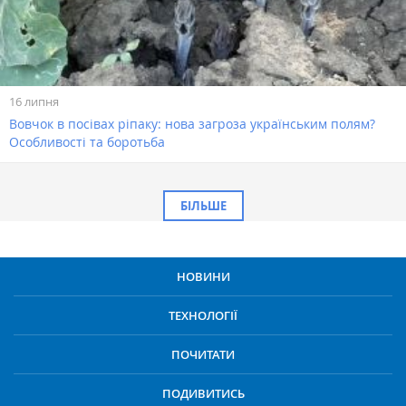
16 липня
Вовчок в посівах ріпаку: нова загроза українським полям?
Особливості та боротьба
БІЛЬШЕ
НОВИНИ
ТЕХНОЛОГІЇ
ПОЧИТАТИ
ПОДИВИТИСЬ