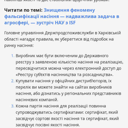
Читати по темі:
Знищення феномену
фальсифікації насіння — надважлива задача в
агросфері, — зустріч НАУ з ISF
Головне управління Держпродспоживслужби в Харківській
області нагадує правила, як уберегтися від підробок на
ринку насіння:
Виробник має бути включеним до Державного
реєстру з заявленою кількістю насіння на реалізацію,
пересвідчитися можна через електронний доступ до
«Реєстру суб’єктів насінництва та розсадництва».
Купувати насіння у офіційних дистриб’юторів, їх
перелік ви можете знайти на сайтах виробників
насіння, або дізнатись у регіональних представників
насіннєвих компаній.
Кожна партія насіння для реалізації повинна
супроводжуватись сертифікатами: сертифікат, який
засвідчує сортові якості насіння та сертифікат, який
засвідчує посівні якості насіння.