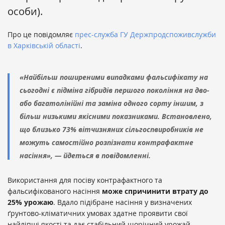
особи).
Про це повідомляє
прес-служба ГУ Держпродспоживслужби
в Харківській області
.
«Найбільш поширеними випадками фальсифікату на
сьогодні є підміна гібридів першого покоління на дво-
або багатолінійні та заміна одного сорту іншим, з
більш низькими якісними показниками. Встановлено,
що близько 73% вітчизняних сільгоспвиробників не
можуть самостійно розпізнати контрафактне
насіння», — йдеться в повідомленні.
Використання для посіву контрафактного та
фальсифікованого насіння
може спричинити втрату до
25% урожаю
. Вдало підібране насіння у визначених
ґрунтово-кліматичних умовах здатне проявити свої
найліпші якості та дає стабільний щорічний урожай.