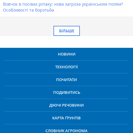
Вовчок в посівах ріпаку: нова загроза українським полям?
Особливості та боротьба
БІЛЬШЕ
НОВИНИ
ТЕХНОЛОГІЇ
ПОЧИТАТИ
ПОДИВИТИСЬ
ДІЮЧІ РЕЧОВИНИ
КАРТА ҐРУНТІВ
СЛОВНИК АГРОНОМА