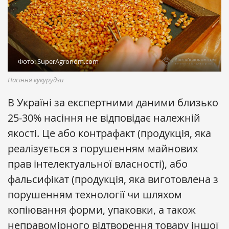
Фото: SuperAgronom.com
Насіння кукурудзи
В Україні за експертними даними близько
25-30% насіння не відповідає належній
якості. Це або контрафакт (продукція, яка
реалізується з порушенням майнових
прав інтелектуальної власності), або
фальсифікат (продукція, яка виготовлена з
порушенням технології чи шляхом
копіювання форми, упаковки, а також
неправомірного відтворення товару іншої