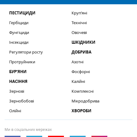
ПЕСТИЦИДИ
Круп’яні
Гербіциди
Технічні
Фунгіциди
Овочеві
Інсекциди
ШКІДНИКИ
Регулятори росту
ДОБРИВА
Протруйники
Азотні
БУР’ЯНИ
Фосфорні
НАСІННЯ
Калійні
Зернові
Комплексні
Зернобобові
Мікродобрива
Олійні
ХВОРОБИ
Ми в соціальних мережах