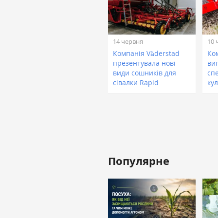
14 червня
10 
Компанія Väderstad
Ко
презентувала нові
ви
види сошників для
спе
сівалки Rapid
ку
Популярне