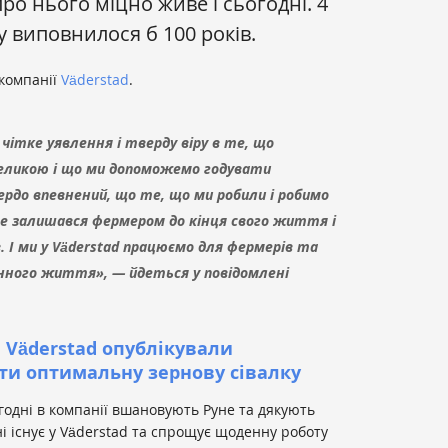
про нього міцно живе і сьогодні. 4
 виповнилося б 100 років.
 компанії
Väderstad
.
чітке уявлення і тверду віру в те, що
еликою і що ми допоможемо годувати
ердо впевнений, що те, що ми робили і робимо
уне залишався фермером до кінця свого життя і
. І ми у Väderstad працюємо для фермерів та
енного життя», — йдеться у повідомлені
 Väderstad опублікували
ати оптимальну зернову сівалку
огодні в компанії вшановують Руне та дякують
ині існує у Väderstad та спрощує щоденну роботу