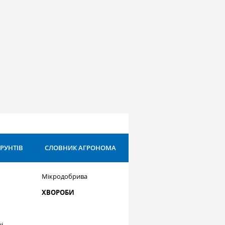
ҐРУНТІВ
СЛОВНИК АГРОНОМА
Мікродобрива
ХВОРОБИ
і