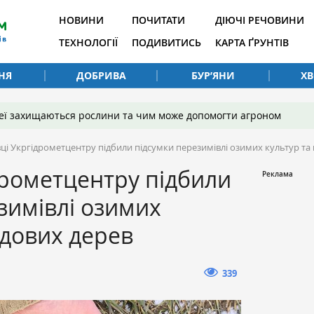
НОВИНИ
ПОЧИТАТИ
ДІЮЧІ РЕЧОВИНИ
ТЕХНОЛОГІЇ
ПОДИВИТИСЬ
КАРТА ҐРУНТІВ
НЯ
ДОБРИВА
БУР’ЯНИ
Х
 неї захищаються рослини та чим може допомогти агроном
вці Укргідрометцентру підбили підсумки перезимівлі озимих культур та
дрометцентру підбили
зимівлі озимих
одових дерев
339