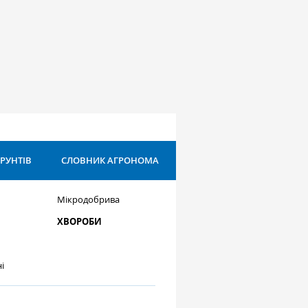
ҐРУНТІВ
СЛОВНИК АГРОНОМА
Мікродобрива
ХВОРОБИ
і