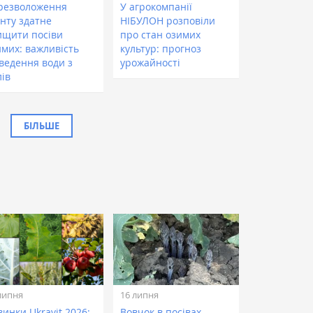
резволоження
У агрокомпанії
унту здатне
НІБУЛОН розповіли
ищити посіви
про стан озимих
имих: важливість
культур: прогноз
дведення води з
урожайності
лів
БІЛЬШЕ
липня
16 липня
инки Ukravit 2026:
Вовчок в посівах