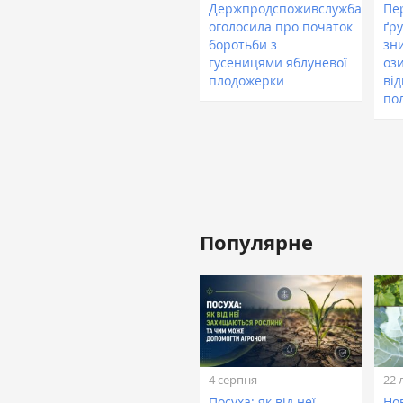
Держпродспоживслужба
Пе
оголосила про початок
ґр
боротьби з
зн
гусеницями яблуневої
оз
плодожерки
ві
по
Популярне
4 серпня
22 
Посуха: як від неї
Нов