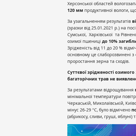
Херсонської областей вологозап
120
мм
продуктивної вологи, що
За узагальненням результатів
в
(зразки від 25.01.2021 р.) на по
Сумської, Харківської та Рівнен
озимої пшениці
до 10% загибл
Зрідженість від 11 до 20 % відмі
основному це слаборозвинені з о
проростання зерна та сходів.
Суттєвої зрідженості озимого
багаторічних трав не виявлен
За результатами відрощування
мінімальної температури повітря 
Черкаській, Миколаївській, Київс
мінус 26-29 °С, було відмічено
п
(абрикосу, сливи, груші, яблуні) 