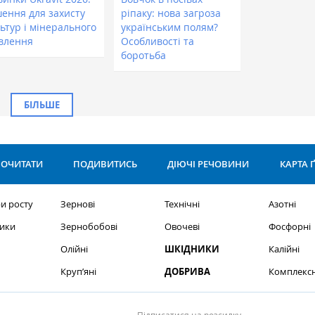
шення для захисту
ріпаку: нова загроза
ьтур і мінерального
українським полям?
влення
Особливості та
боротьба
БІЛЬШЕ
ОЧИТАТИ
ПОДИВИТИСЬ
ДІЮЧІ РЕЧОВИНИ
КАРТА 
и росту
Зернові
Технічні
Азотні
ики
Зернобобові
Овочеві
Фосфорні
Олійні
ШКІДНИКИ
Калійні
Круп’яні
ДОБРИВА
Комплексн