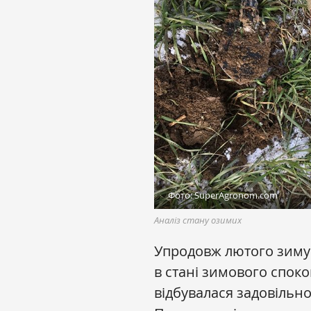
Фото: SuperAgronom.com
Аналіз стану озимих
Упродовж лютого зимую
в стані зимового спок
відбувалася задовільно