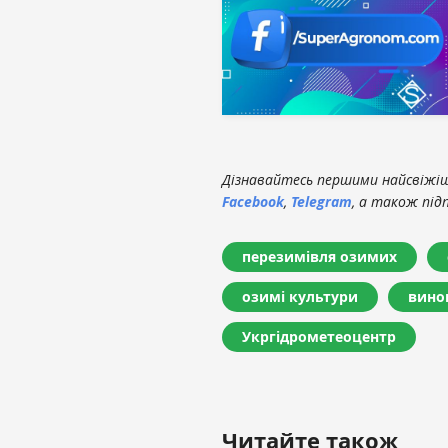
Дізнавайтесь першими найсвіжіші
Facebook
,
Telegram
, а також під
перезимівля озимих
озимі культури
вино
Укргідрометеоцентр
Читайте також