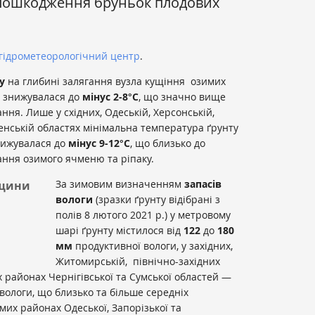
 пошкодження бруньок плодових
гідрометеорологічний центр
.
у
на глибині залягання вузла кущіння озимих
щ знижувалася до
мінус 2-8°С
, що значно вище
ня. Лише у східних, Одеській, Херсонській,
ненській областях мінімальна температура ґрунту
нижувалася до
мінус 9-12°С
, що близько до
ння озимого ячменю та ріпаку.
За зимовим визначенням
запасів
вщини
вологи
(зразки ґрунту відібрані з
полів 8 лютого 2021 р.) у метровому
шарі ґрунту містилося від
122
до
180
мм
продуктивної вологи, у західних,
Житомирській, північно-західних
х районах Чернігівської та Сумської областей —
вологи, що близько та більше середніх
мих районах Одеської, Запорізької та