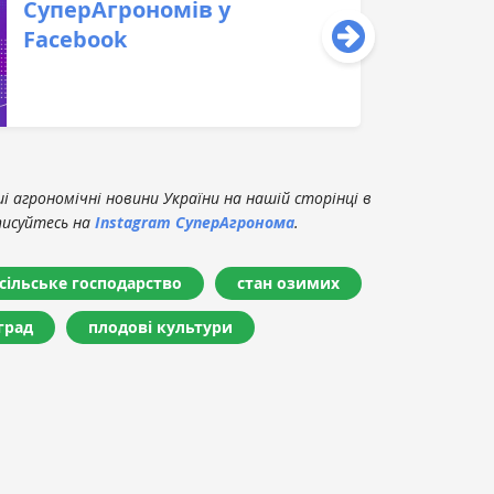
СуперАгрономів у
Facebook
 агрономічні новини України на нашій сторінці в
писуйтесь на
Instagram СуперАгронома
.
сільське господарство
стан озимих
град
плодові культури