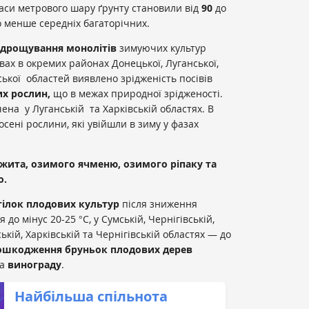
аси метрового шару ґрунту становили від
90
до
 менше середніх багаторічних.
ідрощування монолітів
зимуючих культур
сівах в окремих районах Донецької, Луганської,
ської областей виявлено зрідженість посівів
их рослин,
що в межах природної зрідженості.
чена у Луганській та Харківській областях. В
сені рослини, які увійшли в зиму у фазах
 жита, озимого ячменю, озимого ріпаку та
о.
гілок плодових культур
після зниження
до мінус 20-25 °С, у Сумській, Чернігівській,
ькій, Харківській та Чернігівській областях — до
ошкодження бруньок плодових дерев
та
винограду
.
Найбільша спільнота