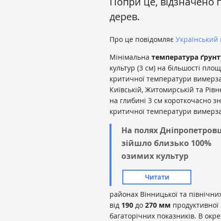
Попри це, відзначено
дерев.
Про це повідомляє
Український 
Мінімальна
температура ґрунт
культур (3 см) на більшості пло
критичної температури вимерзан
Київській, Житомирській та Рів
на глибині 3 см короткочасно з
критичної температури вимерза
На полях Дніпропетро
зійшло близько 100%
озимих культур
Читати
районах Вінницької та північни
від
190
до
270 мм
продуктивної 
багаторічних показників. В окре