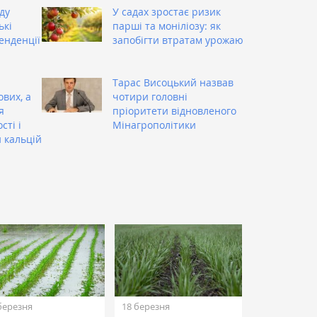
ду
У садах зростає ризик
ькі
парші та моніліозу: як
енденції
запобігти втратам урожаю
Тарас Висоцький назвав
вих, а
чотири головні
я
пріоритети відновленого
сті і
Мінагрополітики
н кальцій
березня
18 березня