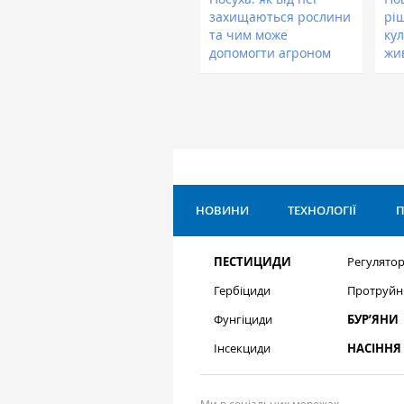
захищаються рослини
рі
та чим може
кул
допомогти агроном
жи
НОВИНИ
ТЕХНОЛОГІЇ
П
ПЕСТИЦИДИ
Регулятор
Гербіциди
Протруйн
Фунгіциди
БУР’ЯНИ
Інсекциди
НАСІННЯ