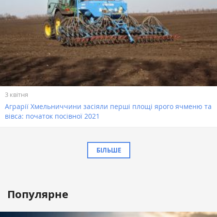
3 квітня
Аграрії Хмельниччини засіяли перші площі ярого ячменю та
вівса: початок посівної 2021
БІЛЬШЕ
Популярне