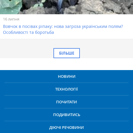
16 липня
Вовчок в посівах ріпаку: нова загроза українським полям?
Особливості та боротьба
БІЛЬШЕ
НОВИНИ
ТЕХНОЛОГІЇ
ПОЧИТАТИ
ПОДИВИТИСЬ
ДІЮЧІ РЕЧОВИНИ