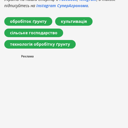
підписуйтесь на
Instagram СуперАгронома
.
обробіток ґрунту
культивація
сільське господарство
технологія обробітку ґрунту