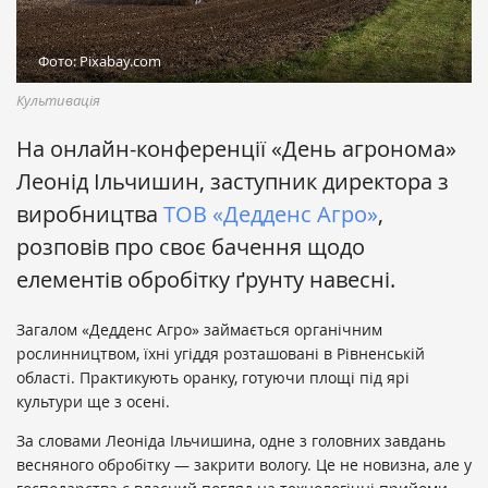
Фото: Pixabay.com
Культивація
На онлайн-конференції «День агронома»
Леонід Ільчишин, заступник директора з
виробництва
ТОВ «Дедденс Агро»
,
розповів про своє бачення щодо
елементів обробітку ґрунту навесні.
Загалом «Дедденс Агро» займається органічним
рослинництвом, їхні угіддя розташовані в Рівненській
області. Практикують оранку, готуючи площі під ярі
культури ще з осені.
За словами Леоніда Ільчишина, одне з головних завдань
весняного обробітку — закрити вологу. Це не новизна, але у