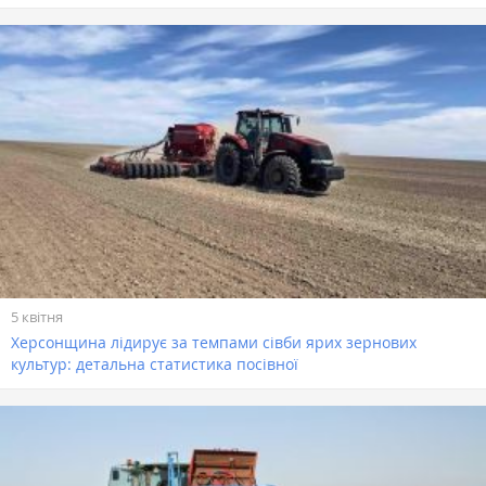
5 квітня
Херсонщина лідирує за темпами сівби ярих зернових
культур: детальна статистика посівної