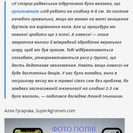
«У старих радянських підручниках було вказано, що
культивацію
слід робити на глибину 6-8 см. За логікою
начебто правильно, якщо ми маємо на меті знищення
бур’янів та вирівнення поля. Але ці процедури ми
повинні зробити ще з осені. А навесні — лише
закриття вологи й міжрядний обробіток верхнього
шару, щоб він був пухким. Тоді відбуватиметься
газообмін, утворюватиметься роса у ґрунті, що
дасть додаткове зволоження. Навіть якщо навесні не
буде достатньо дощів. У нас були випадки, коли в
посушливу весну ми в травні сіяли сою без проблем, бо
завдяки застосованій технології на глибині 2-3 см
була волога», — поділився досвідом Леонід Ільчишин.
Алла Гусарова, SuperAgronom.com