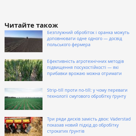
Читайте також
Безплужний обробіток і оранка можуть
доповнювати одне одного — досвід
польського фермера
Ефективність агротехнічних методів
підвищення посухостійкості — які
прибавки врожаю можна отримати
Strip-till проти no-till: у чому переваги
технології смугового обробітку ґрунту
Три ряди дисків замість двох: Väderstad
показав новий підхід до обробітку
строкатих ґрунтів