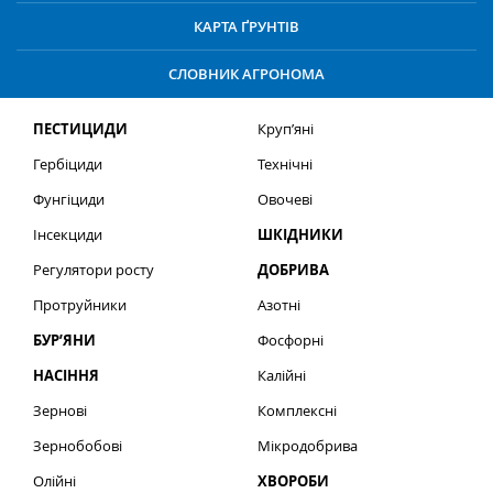
КАРТА ҐРУНТІВ
СЛОВНИК АГРОНОМА
ПЕСТИЦИДИ
Круп’яні
Гербіциди
Технічні
Фунгіциди
Овочеві
Інсекциди
ШКІДНИКИ
Регулятори росту
ДОБРИВА
Протруйники
Азотні
БУР’ЯНИ
Фосфорні
НАСІННЯ
Калійні
Зернові
Комплексні
Зернобобові
Мікродобрива
Олійні
ХВОРОБИ