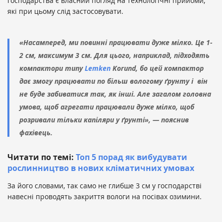
господарства є власний погляд на технологічні прийоми,
які при цьому слід застосовувати.
«Насамперед, ми повинні працювати дуже мілко. Це 1-
2 см, максимум 3 см. Для цього, наприклад, підходять
компактори типу
Lemken
Korund, бо цей компактор
дає змогу працювати по більш вологому ґрунту і він
не буде забиватися так, як інші. Але загалом головна
умова, щоб агрегати працювали дуже мілко, щоб
розривали тільки капіляри у ґрунті», — пояснив
фахівець.
Читати по темі:
Топ 5 порад як вибудувати
рослинництво в нових кліматичних умовах
За його словами, так само не глибше 3 см у господарстві
навесні проводять закриття вологи на посівах озимини.