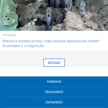
16 липня
Вовчок в посівах ріпаку: нова загроза українським полям?
Особливості та боротьба
БІЛЬШЕ
НОВИНИ
ТЕХНОЛОГІЇ
ПОЧИТАТИ