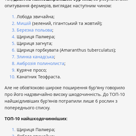
опитування фермерів, виглядає наступним чином:
Лобода звичайна;
Мишій
(зелений, гігантський та жовтий);
Березка польова
;
Щириця Палмера;
Щириця загнута;
Щириця горбкувата (Amaranthus tuberculatus);
Злинка канадська
;
Амброзія полинолиста
;
Куряче просо;
Канатник Теофраста.
Але не обов'язково широке поширення бур'яну говорило
про його надзвичайно високу шкодочинність. До ТОП-10
найшкідливіших бур'янів потрапили лише 6 рослин з
попереднього списку.
ТОП-10 найшкодочинніших
:
Щириця Палмера;