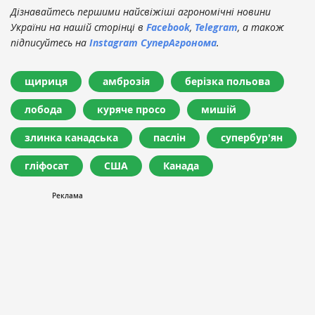
Дізнавайтесь першими найсвіжіші агрономічні новини
України на нашій сторінці в
Facebook
,
Telegram
, а також
підписуйтесь на
Instagram СуперАгронома
.
щириця
амброзія
берізка польова
лобода
куряче просо
мишій
злинка канадська
паслін
супербур'ян
гліфосат
США
Канада