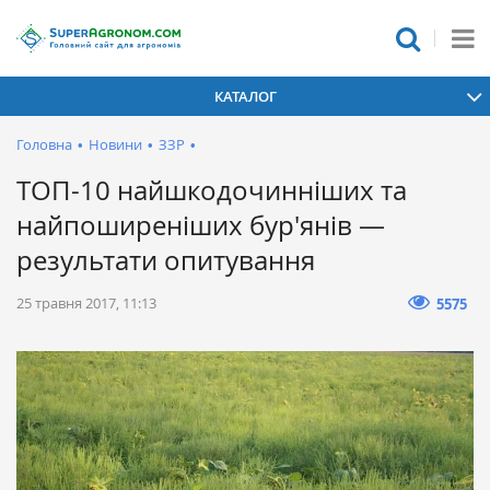
КАТАЛОГ
Головна
•
Новини
•
ЗЗР
•
ТОП-10 найшкодочинніших та
найпоширеніших бур'янів —
результати опитування
25 травня 2017, 11:13
5575