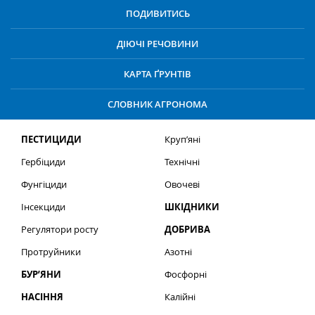
ПОДИВИТИСЬ
ДІЮЧІ РЕЧОВИНИ
КАРТА ҐРУНТІВ
СЛОВНИК АГРОНОМА
ПЕСТИЦИДИ
Круп’яні
Гербіциди
Технічні
Фунгіциди
Овочеві
Інсекциди
ШКІДНИКИ
Регулятори росту
ДОБРИВА
Протруйники
Азотні
БУР’ЯНИ
Фосфорні
НАСІННЯ
Калійні