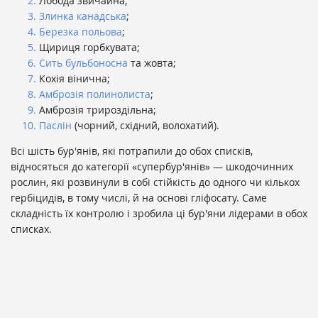
Лобода звичайна;
Злинка канадська
;
Березка польова
;
Щириця горбкувата;
Сить бульбоносна
та жовта;
Кохія вінична;
Амброзія полинолиста
;
Амброзія трироздільна;
Паслін
(чорний, східний, волохатий).
Всі шість бур'янів, які потрапили до обох списків,
відносяться до категорії «супербур'янів» — шкодочинних
рослин, які розвинули в собі стійкість до одного чи кількох
гербіцидів, в тому числі, й на основі гліфосату. Саме
складність їх контролю і зробила ці бур'яни лідерами в обох
списках.