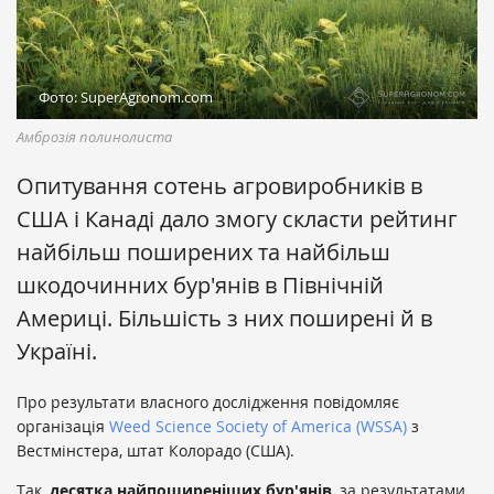
Фото: SuperAgronom.com
Амброзія полинолиста
Опитування сотень агровиробників в
США і Канаді дало змогу скласти рейтинг
найбільш поширених та найбільш
шкодочинних бур'янів в Північній
Америці. Більшість з них поширені й в
Україні.
Про результати власного дослідження повідомляє
організація
Weed Science Society of America (WSSA)
з
Вестмінстера, штат Колорадо (США).
Так,
десятка найпоширеніших бур'янів
, за результатами