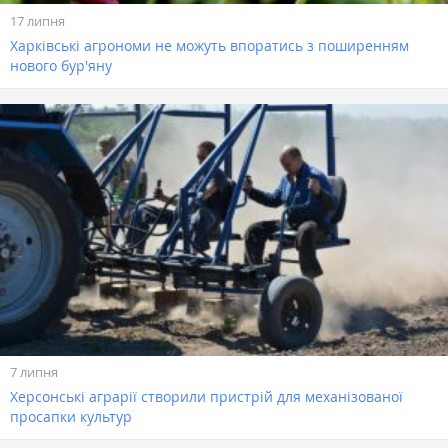
17 липня
Харківські агрономи не можуть впоратись з поширенням
нового бур'яну
7 липня
Херсонські аграрії створили пристрій для механізованої
просапки культур