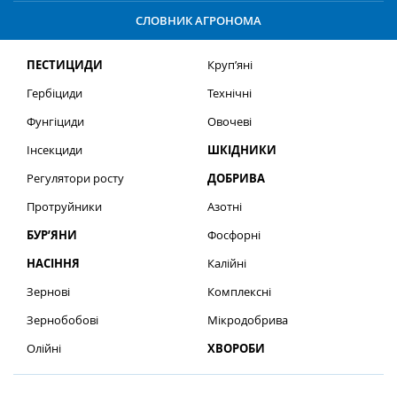
СЛОВНИК АГРОНОМА
ПЕСТИЦИДИ
Круп’яні
Гербіциди
Технічні
Фунгіциди
Овочеві
Інсекциди
ШКІДНИКИ
Регулятори росту
ДОБРИВА
Протруйники
Азотні
БУР’ЯНИ
Фосфорні
НАСІННЯ
Калійні
Зернові
Комплексні
Зернобобові
Мікродобрива
Олійні
ХВОРОБИ