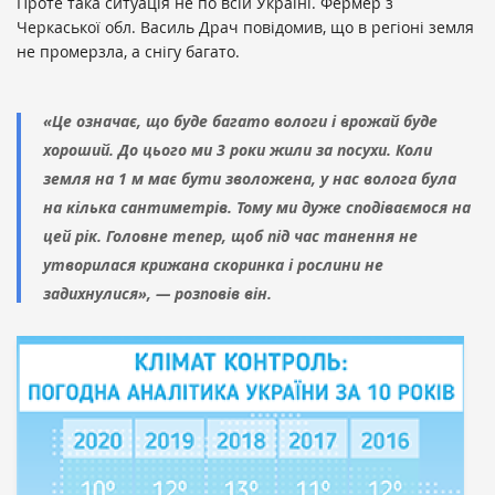
Проте така ситуація не по всій Україні. Фермер з
Черкаської обл. Василь Драч повідомив, що в регіоні земля
не промерзла, а снігу багато.
«Це означає, що буде багато вологи і врожай буде
хороший. До цього ми 3 роки жили за посухи. Коли
земля на 1 м має бути зволожена, у нас волога була
на кілька сантиметрів. Тому ми дуже сподіваємося на
цей рік. Головне тепер, щоб під час танення не
утворилася крижана скоринка і рослини не
задихнулися», — розповів він.