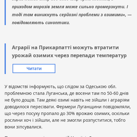
приходом морозів земля може сильно промерзнути. І
тоді там виникнуть серйозні проблеми з озимими», —
повідомляють синоптики.
Аграрії на Прикарпатті можуть втратити
урожай озимих через перепади температур
Читати
У відомстві інформують, що слідом за Одеською обл.
проблемною стала Луганська, де восени там по 50-60 днів
не було дощів. Там деякі озимі навіть не зійшли і аграріям
доводилося пересівати. Фермери Луганщини повідомляли,
що через посуху пропало до 30% врожаю озимих, оскільки
рослини хоч і зійшли, але не змогли розпуститися, тобто
вони зіпсувалися.