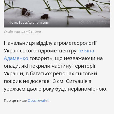
Фото: SuperAgronom.com
Сходи озимих під снігом
Начальниця відділу агрометеорології
Українського гідрометцентру
Тетяна
Адаменко
говорить, що незважаючи на
опади, які покрили частину території
України, в багатьох регіонах сніговий
покрив не досягає і 3 см. Ситуація з
урожаєм цього року буде нерівномірною.
Про це пише
Obozrevatel
.