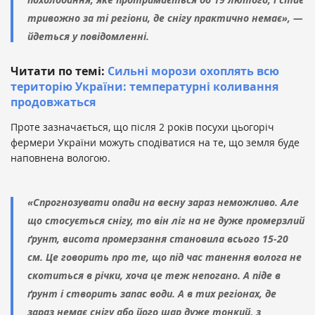
тривожно за ті регіони, де снігу практично немає», —
йдеться у повідомленні.
Читати по темі:
Сильні морози охоплять всю
територію України: температурні коливання
продовжаться
Проте зазначається, що після 2 років посухи цьогоріч
фермери України можуть сподіватися на те, що земля буде
наповнена вологою.
«Спрогнозувати опади на весну зараз неможливо. Але
що стосується снігу, то він ліг на не дуже промерзлий
ґрунт, висота промерзання становила всього 15-20
см. Це говорить про те, що під час танення волога не
скотиться в річки, хоча це теж непогано. А піде в
ґрунт і створить запас води. А в тих регіонах, де
зараз немає снігу або його шар дуже тонкий, з