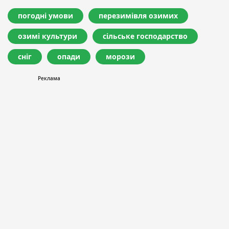
погодні умови
перезимівля озимих
озимі культури
сільське господарство
сніг
опади
морози