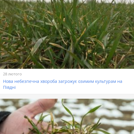
28 лютого
Нова небезпечна хвороба загрожує озимим культурам на
Півдні