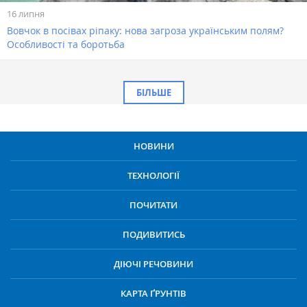
16 липня
Вовчок в посівах ріпаку: нова загроза українським полям?
Особливості та боротьба
БІЛЬШЕ
НОВИНИ
ТЕХНОЛОГІЇ
ПОЧИТАТИ
ПОДИВИТИСЬ
ДІЮЧІ РЕЧОВИНИ
КАРТА ҐРУНТІВ