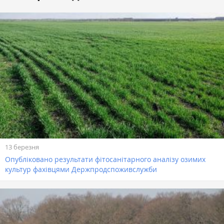
13 березня
Опубліковано результати фітосанітарного аналізу озимих
культур фахівцями Держпродспоживслужби