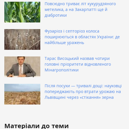
Повсюдно триває літ кукурудзяного
метелика, а на Закарпатті ще й
діабротики
Фузаріоз і септоріоз колоса
поширюються в областях України: де
найбільше уражень
Тарас Висоцький назвав чотири
головні пріоритети відновленого
Мінагрополітики
Після посухи — тривалі дощі: науковці
попереджають про втрати урожаю на
Львівщині через «стікання» зерна
Матеріали до теми