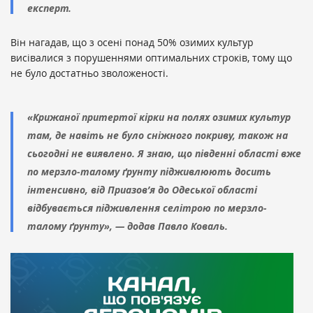
експерт.
Він нагадав, що з осені понад 50% озимих культур
висівалися з порушеннями оптимальних строків, тому що
не було достатньо зволоженості.
«Крижаної притертої кірки на полях озимих культур
там, де навіть не було сніжного покриву, також на
сьогодні не виявлено. Я знаю, що південні області вже
по мерзло-талому ґрунту підживлюють досить
інтенсивно, від Приазов’я до Одеської області
відбувається підживлення селітрою по мерзло-
талому ґрунту», — додав Павло Коваль.