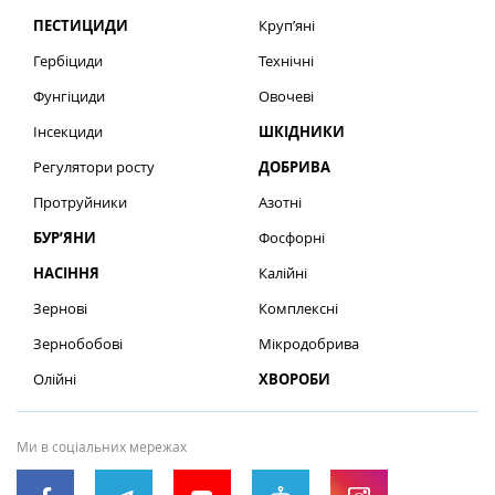
ПЕСТИЦИДИ
Круп’яні
Гербіциди
Технічні
Фунгіциди
Овочеві
Інсекциди
ШКІДНИКИ
Регулятори росту
ДОБРИВА
Протруйники
Азотні
БУР’ЯНИ
Фосфорні
НАСІННЯ
Калійні
Зернові
Комплексні
Зернобобові
Мікродобрива
Олійні
ХВОРОБИ
Ми в соціальних мережах