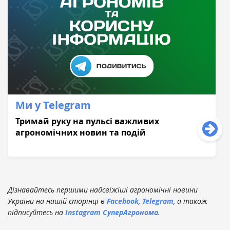
Ми у Telegram
Тримай руку на пульсі важливих
агрономічних новин та подій
Дізнавайтесь першими найсвіжіші агрономічні новини
України на нашій сторінці в
Facebook
,
Telegram
, а також
підписуйтесь на
Instagram СуперАгронома
.