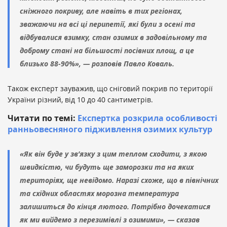
сніжного покриву, але навіть в тих регіонах,
зважаючи на всі ці перипетії, які були з осені та
відбувалися взимку, стан озимих в задовільному та
доброму стані на більшості посівних площ, а це
близько 88-90%», — розповів Павло Коваль.
Також експерт зауважив, що сніговий покрив по території
України різний, від 10 до 40 сантиметрів.
Читати по темі:
Експертка розкрила особливості
ранньовесняного підживлення озимих культур
«Як він буде у зв’язку з цим теплом сходити, з якою
швидкістю, чи будуть ще заморозки та на яких
територіях, ще невідомо. Наразі схоже, що в північних
та східних областях морозна температура
залишиться до кінця лютого. Потрібно дочекатися
як ми вийдемо з перезимівлі з озимими», — сказав