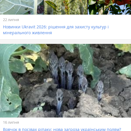
22 липня
Новинки Ukravit 2026: рішення для захисту культур і
мінерального живлення
16 липня
Вовчок в посівах ріпаку: нова загроза українським полям?