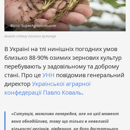
Фото: SuperAgronom.com
Аналіз стану озимих культур
В Україні на тлі нинішніх погодних умов
близько 88-90% озимих зернових культур
перебувають у задовільному та доброму
стані. Про це
УНН
повідомив генеральний
директор
Української аграрної
конфедерації
Павло Коваль
.
«Ситуація, можливо попередня, але на цей момент
вона обнадійлива, тому що тільки в невеликій
кількості регіонів, південних, не було достатнього