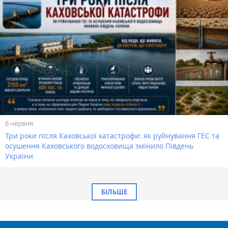
6 червня
Три роки після Каховської катастрофи: як руйнування ГЕС та
осушення Каховського водосховища змінило Південь
України
БІЛЬШЕ