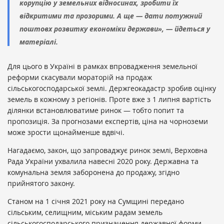
корупцію у земельних відносинах, зробити їх
відкритими та прозорими. А ще — дати потужний
поштовх розвитку економіки держави», — йдеться у
матеріалі.
Для цього в Україні в рамках впровадження земельної
реформи скасували мораторій на продаж
сільськогосподарської землі. Держгеокадастр зробив оцінку
земель в кожному з регіонів. Проте вже з 1 липня вартість
ділянки встановлюватиме ринок — тобто попит та
пропозиція. За прогнозами експертів, ціна на чорноземи
може зрости щонайменше вдвічі.
Нагадаємо, закон, що запроваджує ринок землі, Верховна
Рада України ухвалила навесні 2020 року. Державна та
комунальна земля заборонена до продажу, згідно
прийнятого закону.
Станом на 1 січня 2021 року на Сумщині передано
сільським, селищним, міським радам земель
сільськогосподарського призначення державної форми