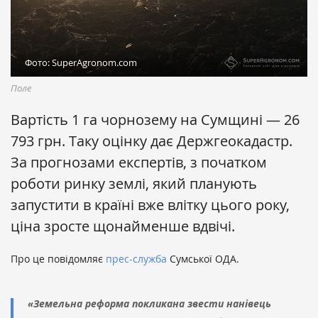
Фото: SuperAgronom.com
Поле
Вартість 1 га чорнозему на Сумщині — 26
793 грн. Таку оцінку дає Держгеокадастр.
За прогнозами експертів, з початком
роботи ринку землі, який планують
запустити в країні вже влітку цього року,
ціна зросте щонайменше вдвічі.
Про це повідомляє
прес-служба
Сумської ОДА.
«Земельна реформа покликана звести нанівець