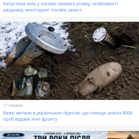
Капустяна міль у посівах озимого ріпаку: особливості
шкідника, моніторинг посівів, захист
17 червня
Важкі метали в українських ґрунтах: що показує аналіз 8000
проб вздовж лінії фронту