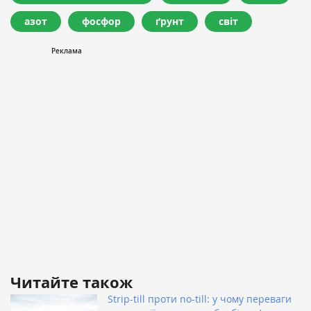
азот
фосфор
ґрунт
світ
Читайте також
Strip-till проти no-till: у чому переваги