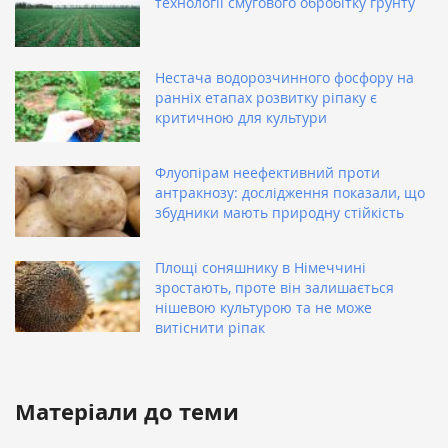
технології смугового обробітку ґрунту
Нестача водорозчинного фосфору на
ранніх етапах розвитку ріпаку є
критичною для культури
Флуопірам неефективний проти
антракнозу: дослідження показали, що
збудники мають природну стійкість
Площі соняшнику в Німеччині
зростають, проте він залишається
нішевою культурою та не може
витіснити ріпак
Матеріали до теми