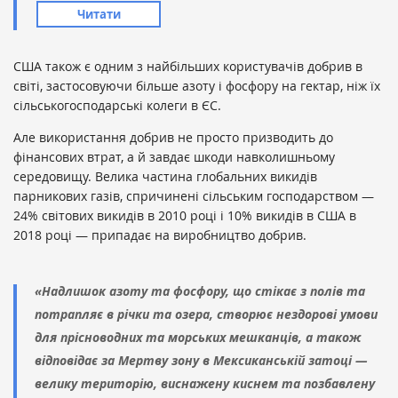
Читати
США також є одним з найбільших користувачів добрив в
світі, застосовуючи більше азоту і фосфору на гектар, ніж їх
сільськогосподарські колеги в ЄС.
Але використання добрив не просто призводить до
фінансових втрат, а й завдає шкоди навколишньому
середовищу. Велика частина глобальних викидів
парникових газів, спричинені сільським господарством —
24% світових викидів в 2010 році і 10% викидів в США в
2018 році — припадає на виробництво добрив.
«Надлишок азоту та фосфору, що стікає з полів та
потрапляє в річки та озера, створює нездорові умови
для прісноводних та морських мешканців, а також
відповідає за Мертву зону в Мексиканській затоці —
велику територію, виснажену киснем та позбавлену