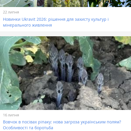
22 липня
Новинки Ukravit 2026: рішення для захисту культур і
мінерального живлення
16 липня
Вовчок в посівах ріпаку: нова загроза українським полям?
Особливості та боротьба