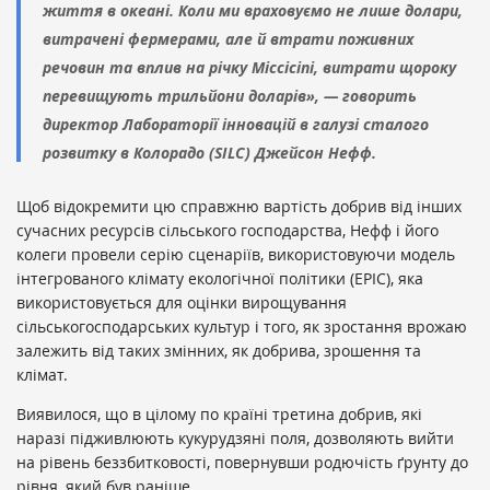
життя в океані. Коли ми враховуємо не лише долари,
витрачені фермерами, але й втрати поживних
речовин та вплив на річку Міссісіпі, витрати щороку
перевищують трильйони доларів», — говорить
директор Лабораторії інновацій в галузі сталого
розвитку в Колорадо (SILC) Джейсон Нефф.
Щоб відокремити цю справжню вартість добрив від інших
сучасних ресурсів сільського господарства, Нефф і його
колеги провели серію сценаріїв, використовуючи модель
інтегрованого клімату екологічної політики (EPIC), яка
використовується для оцінки вирощування
сільськогосподарських культур і того, як зростання врожаю
залежить від таких змінних, як добрива, зрошення та
клімат.
Виявилося, що в цілому по країні третина добрив, які
наразі підживлюють кукурудзяні поля, дозволяють вийти
на рівень беззбитковості, повернувши родючість ґрунту до
рівня, який був раніше.