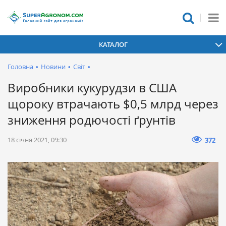
КАТАЛОГ
Головна
•
Новини
•
Світ
•
Виробники кукурудзи в США
щороку втрачають $0,5 млрд через
зниження родючості ґрунтів
18 січня 2021, 09:30
372