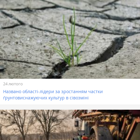
24 лютого
Названо області-лідери за зростанням частки
ґрунтовиснажуючих культур в сівозміні