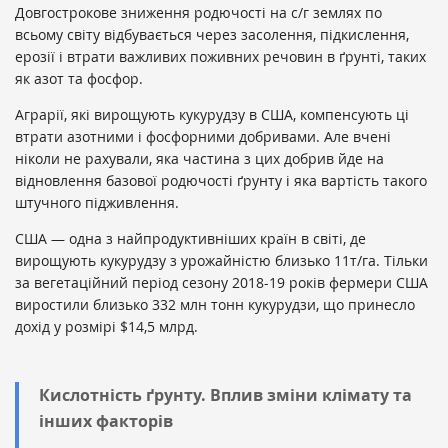
Довгострокове зниження родючості на с/г землях по
всьому світу відбувається через засолення, підкислення,
ерозії і втрати важливих поживних речовин в ґрунті, таких
як азот та фосфор.
Аграрії, які вирощують кукурудзу в США, компенсують ці
втрати азотними і фосфорними добривами. Але вчені
ніколи не рахували, яка частина з цих добрив йде на
відновлення базової родючості ґрунту і яка вартість такого
штучного підживлення.
США — одна з найпродуктивніших країн в світі, де
вирощують кукурудзу з урожайністю близько 11т/га. Тільки
за вегетаційний період сезону 2018-19 років фермери США
виростили близько 332 млн тонн кукурудзи, що принесло
дохід у розмірі $14,5 млрд.
Кислотність ґрунту. Вплив зміни клімату та
інших факторів