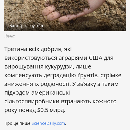
Фото: pixabay.com
Ґрунт
Третина всіх добрив, які
використовуються аграріями США для
вирощування кукурудзи, лише
компенсують деградацію ґрунтів, стрімке
зниження їх родючості. У зв’язку з таким
підходом американські
сільгоспвиробники втрачають кожного
року понад $0,5 млрд.
Про це пише
ScienceDaily.com
.