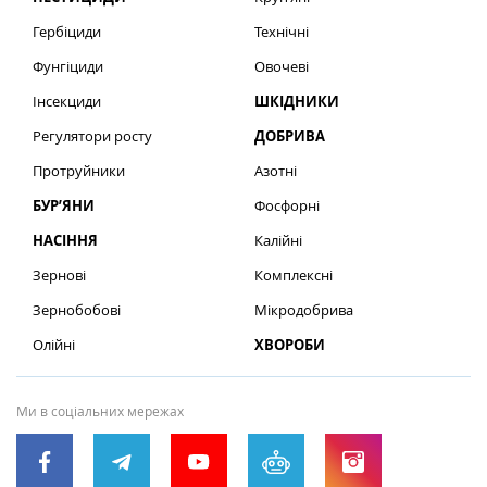
Гербіциди
Технічні
Фунгіциди
Овочеві
Інсекциди
ШКІДНИКИ
Регулятори росту
ДОБРИВА
Протруйники
Азотні
БУР’ЯНИ
Фосфорні
НАСІННЯ
Калійні
Зернові
Комплексні
Зернобобові
Мікродобрива
Олійні
ХВОРОБИ
Ми в соціальних мережах