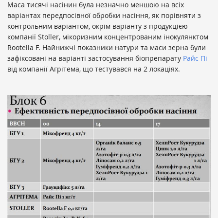
Маса тисячі насінин була незначно меншою на всіх
варіантах передпосівної обробки насіння, як порівняти з
контрольним варіантом, окрім варіанту з продукцією
компанії Stoller, мікоризним концентрованим інокулянктом
Rootella F. Найнижчі показники натури та маси зерна були
зафіксовані на варіанті застосування біопрепарату
Райс Пі
від компанії Агрітема, що тестувався на 2 локаціях.