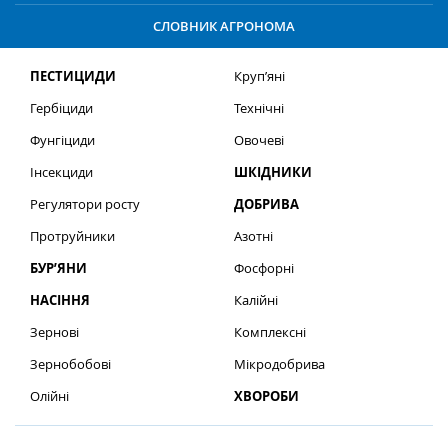
СЛОВНИК АГРОНОМА
ПЕСТИЦИДИ
Круп’яні
Гербіциди
Технічні
Фунгіциди
Овочеві
Інсекциди
ШКІДНИКИ
Регулятори росту
ДОБРИВА
Протруйники
Азотні
БУР’ЯНИ
Фосфорні
НАСІННЯ
Калійні
Зернові
Комплексні
Зернобобові
Мікродобрива
Олійні
ХВОРОБИ