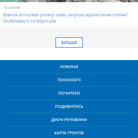
16 липня
Вовчок в посівах ріпаку: нова загроза українським полям?
Особливості та боротьба
БІЛЬШЕ
НОВИНИ
ТЕХНОЛОГІЇ
ПОЧИТАТИ
ПОДИВИТИСЬ
ДІЮЧІ РЕЧОВИНИ
КАРТА ҐРУНТІВ