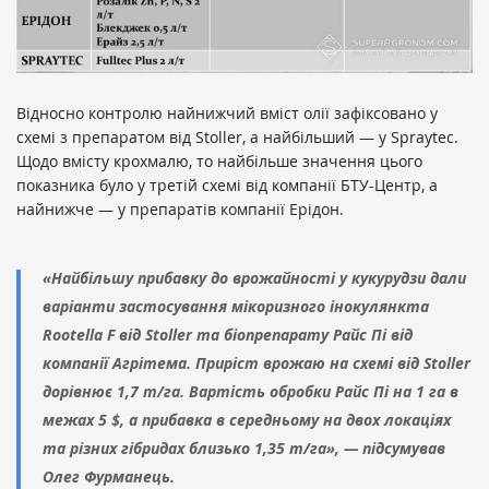
Відносно контролю найнижчий вміст олії зафіксовано у
схемі з препаратом від Stoller, а найбільший — у Spraytec.
Щодо вмісту крохмалю, то найбільше значення цього
показника було у третій схемі від компанії БТУ-Центр, а
найнижче — у препаратів компанії Ерідон.
«Найбільшу прибавку до врожайності у кукурудзи дали
варіанти застосування мікоризного інокулянкта
Rootella F від Stoller та біопрепарату Райс Пі від
компанії Агрітема. Приріст врожаю на схемі від Stoller
дорівнює 1,7 т/га. Вартість обробки Райс Пі на 1 га в
межах 5 $, а прибавка в середньому на двох локаціях
та різних гібридах близько 1,35 т/га», — підсумував
Олег Фурманець.