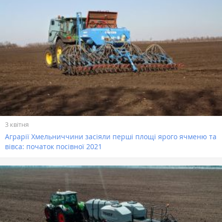
3 квітня
Аграрії Хмельниччини засіяли перші площі ярого ячменю та
вівса: початок посівної 2021