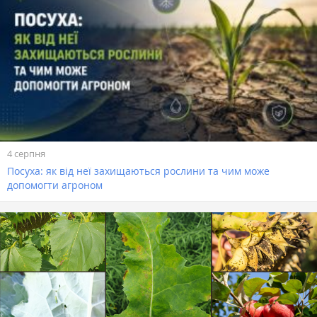
4 серпня
Посуха: як від неї захищаються рослини та чим може
допомогти агроном