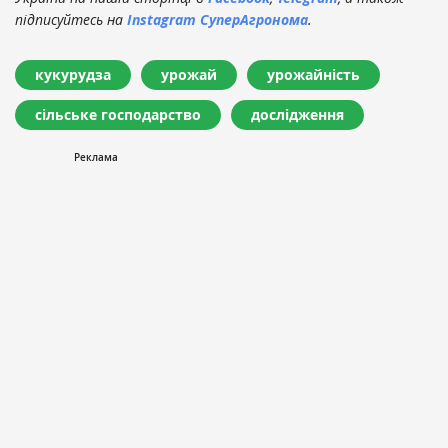
підписуйтесь на
Instagram СуперАгронома
.
кукурудза
урожай
урожайність
сільське господарство
дослідження