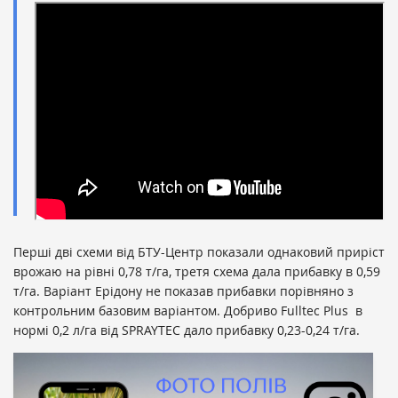
Перші дві схеми від БТУ-Центр показали однаковий приріст
врожаю на рівні 0,78 т/га, третя схема дала прибавку в 0,59
т/га. Варіант Ерідону не показав прибавки порівняно з
контрольним базовим варіантом. Добриво Fulltec Plus в
нормі 0,2 л/га від SPRAYTEC дало прибавку 0,23-0,24 т/га.