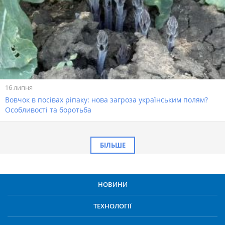
16 липня
Вовчок в посівах ріпаку: нова загроза українським полям?
Особливості та боротьба
БІЛЬШЕ
НОВИНИ
ТЕХНОЛОГІЇ