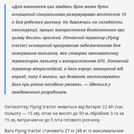
«Для виконання цих завдань дрон може бути
оснащений спеціальними резервуарами місткістю 15
л для робочого розчину. Не дивлячись на складність
конструкції, процес використання безпілотника при
цьому досить простий. Літаючий трактор (Flying
tractor) оснащений програмним забезпеченням для
планування польотів, яке створює автоматичну
траєкторію польоту з використанням GPS. Літаючий
трактор вітростійкий, а його корпус захищений від
корозії, пилу й вологи, що дозволяє застосовувати
його при різних погодних умовах», — йдеться у
повідомленні розробників.
Октокоптер Flying tractor живиться від батареї 22 Ah (час
польоту — 15 хв), літає на висоті до 50 м, обробляє 3 га за
15 хв, витрачаючи до 5 л/га готового розчину.
Вага Flying tractor становить 27 кг (48 кг із максимальним