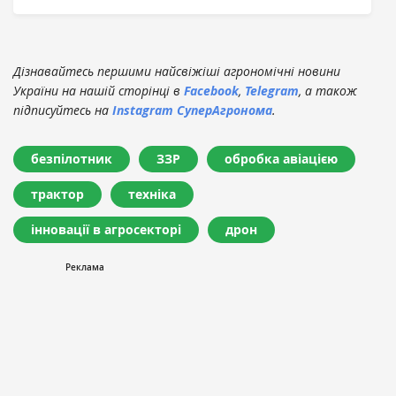
Дізнавайтесь першими найсвіжіші агрономічні новини
України на нашій сторінці в
Facebook
,
Telegram
, а також
підписуйтесь на
Instagram СуперАгронома
.
безпілотник
ЗЗР
обробка авіацією
трактор
техніка
інновації в агросекторі
дрон