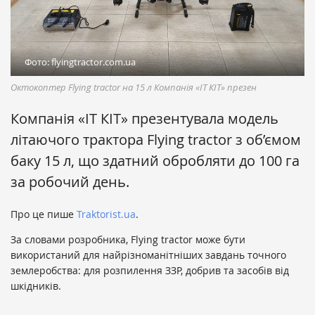
Фото: flyingtractor.com.ua
Октокоптер Flying tractor на 15 л Компанія «ІТ КІТ» презен
Компанія «ІТ КІТ» презентувала модель
літаючого трактора Flying tractor з об’ємом
баку 15 л, що здатний обробляти до 100 га
за робочий день.
Про це пише
Traktorist.ua
.
За словами розробника, Flying tractor може бути
використаний для найрізноманітніших завдань точного
землеробства: для розпилення ЗЗР, добрив та засобів від
шкідників.