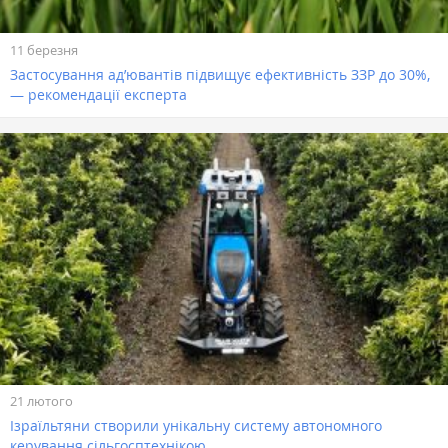
11 березня
Застосування ад’ювантів підвищує ефективність ЗЗР до 30%,
— рекомендації експерта
21 лютого
Ізраїльтяни створили унікальну систему автономного
керування сільгосптехнікою