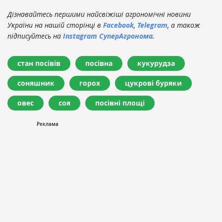
Дізнавайтесь першими найсвіжіші агрономічні новини
України на нашій сторінці в
Facebook
,
Telegram
, а також
підписуйтесь на
Instagram СуперАгронома
.
стан посівів
посівна
кукурудза
соняшник
горох
цукрові буряки
овес
соя
посівні площі