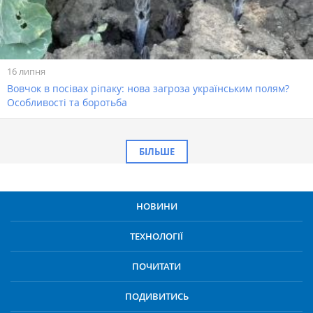
16 липня
Вовчок в посівах ріпаку: нова загроза українським полям?
Особливості та боротьба
БІЛЬШЕ
НОВИНИ
ТЕХНОЛОГІЇ
ПОЧИТАТИ
ПОДИВИТИСЬ