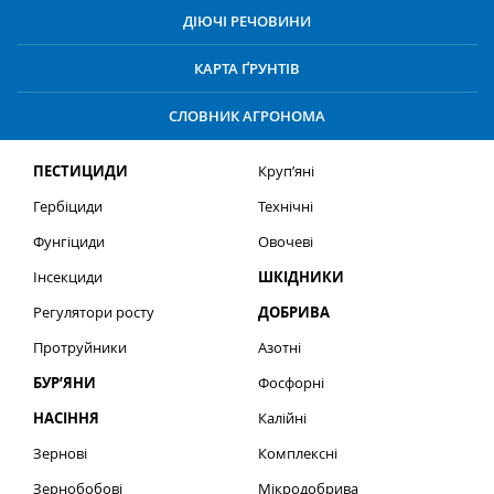
ДІЮЧІ РЕЧОВИНИ
КАРТА ҐРУНТІВ
СЛОВНИК АГРОНОМА
ПЕСТИЦИДИ
Круп’яні
Гербіциди
Технічні
Фунгіциди
Овочеві
Інсекциди
ШКІДНИКИ
Регулятори росту
ДОБРИВА
Протруйники
Азотні
БУР’ЯНИ
Фосфорні
НАСІННЯ
Калійні
Зернові
Комплексні
Зернобобові
Мікродобрива