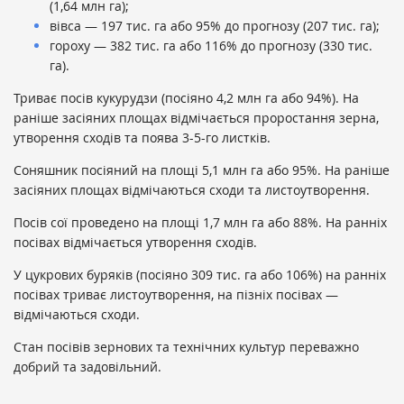
(1,64 млн га);
вівса — 197 тис. га або 95% до прогнозу (207 тис. га);
гороху — 382 тис. га або 116% до прогнозу (330 тис.
га).
Триває посів кукурудзи (посіяно 4,2 млн га або 94%). На
раніше засіяних площах відмічається проростання зерна,
утворення сходів та поява 3-5-го листків.
Соняшник посіяний на площі 5,1 млн га або 95%. На раніше
засіяних площах відмічаються сходи та листоутворення.
Посів сої проведено на площі 1,7 млн га або 88%. На ранніх
посівах відмічається утворення сходів.
У цукрових буряків (посіяно 309 тис. га або 106%) на ранніх
посівах триває листоутворення, на пізніх посівах —
відмічаються сходи.
Стан посівів зернових та технічних культур переважно
добрий та задовільний.