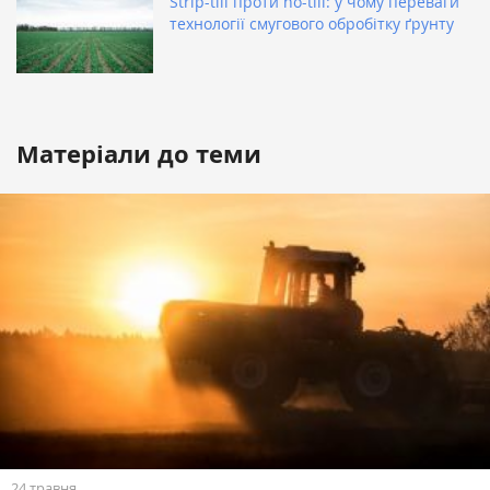
Strip-till проти no-till: у чому переваги
технології смугового обробітку ґрунту
Матеріали до теми
24 травня