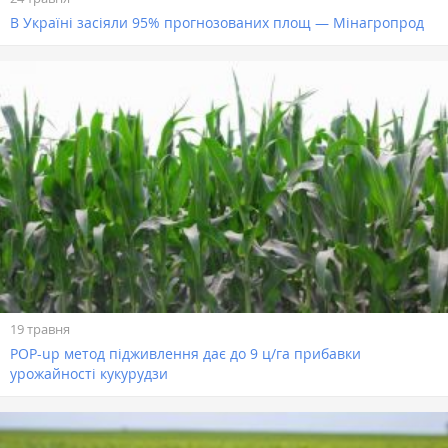
В Україні засіяли 95% прогнозованих площ — Мінагропрод
19 травня
POP-up метод підживлення дає до 9 ц/га прибавки
урожайності кукурудзи