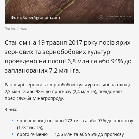
Фото: SuperAgronom.com
Засіяні поля
Станом на 19 травня 2017 року посів ярих
зернових та зернобобових культур
проведено на площі 6,8 млн га або 94% до
запланованих 7,2 млн га.
Ранні ярі зернові та зернобобові культур посіяні на площі
2,3 млн га або 98% до прогнозу (2,4 млн га), повідомляє
прес-служба Мінагропроду.
З них:
ярої пшениці посіяно 172 тис. га або 97% до прогнозу
(178 тис. га);
ярого ячменю — 1,56 млн га або 95% до прогнозу