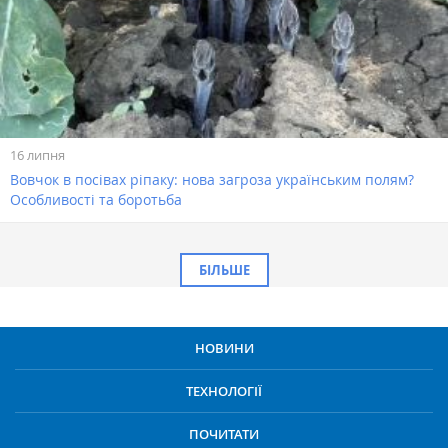
16 липня
Вовчок в посівах ріпаку: нова загроза українським полям?
Особливості та боротьба
БІЛЬШЕ
НОВИНИ
ТЕХНОЛОГІЇ
ПОЧИТАТИ