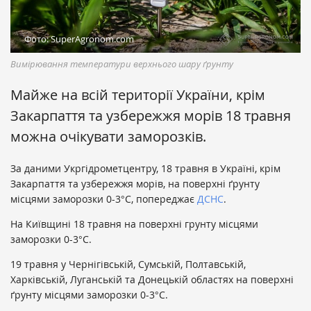
Фото: SuperAgronom.com
Вимірювання температури верхнього шару ґрунту
Майже на всій території України, крім
Закарпаття та узбережжя морів 18 травня
можна очікувати заморозків.
За даними Укргідрометцентру, 18 травня в Україні, крім
Закарпаття та узбережжя морів, на поверхні ґрунту
місцями заморозки 0-3°С, попереджає
ДСНС
.
На Київщині 18 травня на поверхні грунту місцями
заморозки 0-3°С.
19 травня у Чернігівській, Сумській, Полтавській,
Харківській, Луганській та Донецькій областях на поверхні
ґрунту місцями заморозки 0-3°С.