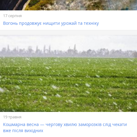
17 серпня
Вогонь продовжує нищити урожай та техніку
19 травня
Кошмарна весна — чергову хвилю заморозків слід чекати
вже після вихідних