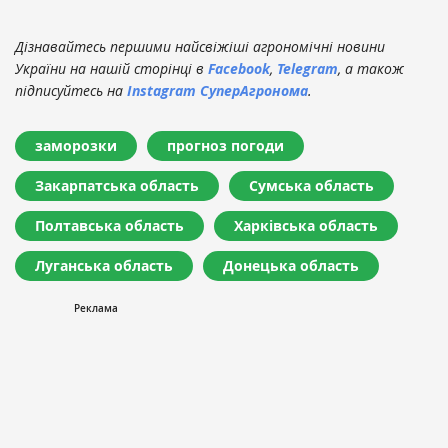
Дізнавайтесь першими найсвіжіші агрономічні новини
України на нашій сторінці в
Facebook
,
Telegram
, а також
підписуйтесь на
Instagram СуперАгронома
.
заморозки
прогноз погоди
Закарпатська область
Сумська область
Полтавська область
Харківська область
Луганська область
Донецька область