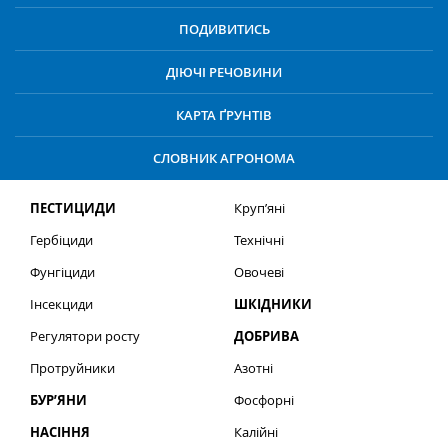
ПОДИВИТИСЬ
ДІЮЧІ РЕЧОВИНИ
КАРТА ҐРУНТІВ
СЛОВНИК АГРОНОМА
ПЕСТИЦИДИ
Круп’яні
Гербіциди
Технічні
Фунгіциди
Овочеві
Інсекциди
ШКІДНИКИ
Регулятори росту
ДОБРИВА
Протруйники
Азотні
БУР’ЯНИ
Фосфорні
НАСІННЯ
Калійні