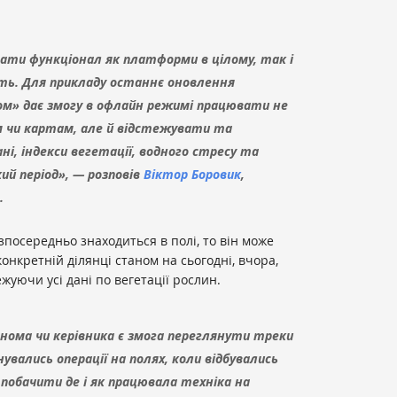
ти функціонал як платформи в цілому, так і
ють. Для прикладу останнє оновлення
ом» дає змогу в офлайн режимі працювати не
м чи картам, але й відстежувати та
ні, індекси вегетації, водного стресу та
ий період», — розповів
Віктор Боровик
,
.
зпосередньо знаходиться в полі, то він може
онкретній ділянці станом на сьогодні, вчора,
ежуючи усі дані по вегетації рослин.
ронома чи керівника є змога переглянути треки
нувались операції на полях, коли відбувались
побачити де і як працювала техніка на