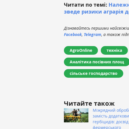
Читати по темі:
Належн
зведе ризики аграрія 
Дізнавайтесь першими найсвіжіші
Facebook
,
Telegram
, а також під
AgroOnline
техніка
Аналітика посівних площ
сільське господарство
Читайте також
Міжрядний оброб
замість додаткови
гербіцидів: досвід
фермерського