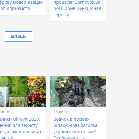
фрову модернізацію
процесів: Zernovoz.ua
ропідприємств
розширив функціонал
сервісу
БІЛЬШЕ
липня
16 липня
инки Ukravit 2026:
Вовчок в посівах
шення для захисту
ріпаку: нова загроза
ьтур і мінерального
українським полям?
влення
Особливості та