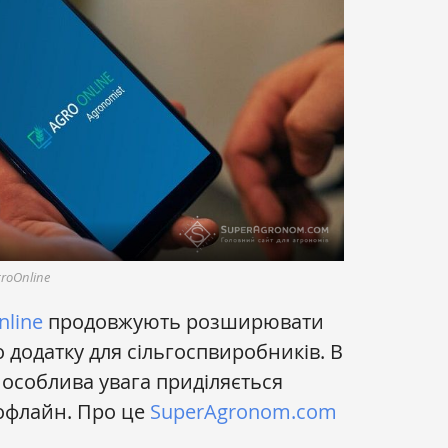
roOnline
nline
продовжують розширювати
 додатку для сільгоспвиробників. В
особлива увага приділяється
офлайн. Про це
SuperAgronom.com