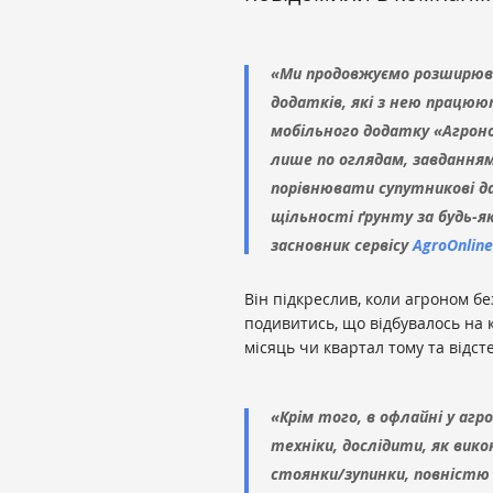
«Ми продовжуємо розширюва
додатків, які з нею працю
мобільного додатку «Агрон
лише по оглядам, завдання
порівнювати супутникові да
щільності ґрунту за будь-як
засновник сервісу
AgroOnline
Він підкреслив, коли агроном бе
подивитись, що відбувалось на к
місяць чи квартал тому та відст
«Крім того, в офлайні у аг
техніки, дослідити, як вико
стоянки/зупинки, повністю 