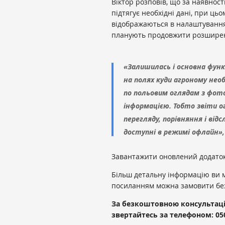
Віктор розповів, що за наявност
підтягує необхідні дані, при цьо
відображаються в налаштуваннях
планують продовжити розширен
«Залишилась і основна функ
на полях куди агроному необ
по польовим оглядам з фо
інформацією. Тобто звіти о
перегляду, порівняння і від
доступні в режимі офлайн»,
Завантажити оновлений додато
Більш детальну інформацію ви 
посиланням можна замовити бе
За безкоштовною консультац
звертайтесь за телефоном: 050