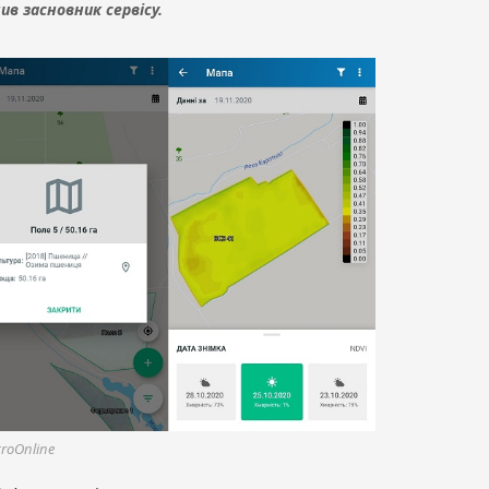
в засновник сервісу.
roOnline