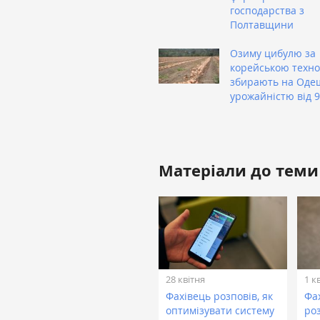
господарства з
Полтавщини
Озиму цибулю за
корейською техно
збирають на Оде
урожайністю від 9
Матеріали до теми
28 квітня
1 к
Фахівець розповів, як
Фах
оптимізувати систему
ро