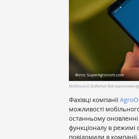
Фото: SuperAgronom.com
Мобільний додаток для агрономів Ag
Фахівці компанії
AgroO
можливості мобільного
останньому оновленні 
функціоналу в режимі 
повідомили в компанії.