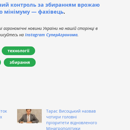
ий контроль за збиранням врожаю
до мінімуму — фахівець
.
 агрономічні новини України на нашій сторінці в
писуйтесь на
Instagram СуперАгронома
.
технології
збирання
іток
Тарас Висоцький назвав
х
чотири головні
пріоритети відновленого
Мінагрополітики