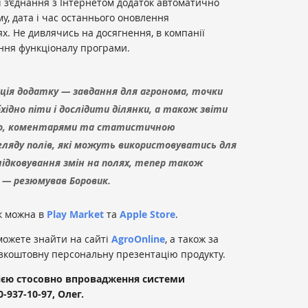
і з’єднання з Інтернетом додаток автоматично
му, дата і час останнього оновлення
. Не дивлячись на досягнення, в компанії
ня функціоналу програми.
ція додатку — завдання для агронома, точки
хідно піти і дослідити ділянки, а також звіти
то, коментарями та статистичною
гляду полів, які можуть використовуватись для
слідковування змін на полях, тепер також
 — резюмував Боровик.
к можна в
Play Market
та
Apple Store
.
можете знайти на сайті
AgroOnline
, а також за
зкоштовну персональну презентацію продукту.
ією стосовно впровадження системи
-937-10-97, Олег.