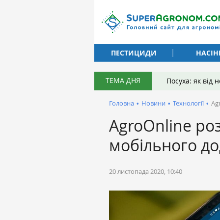
ПЕСТИЦИДИ
НАСІН
ТЕМА ДНЯ
Посуха: як від
Головна
•
Новини
•
Технології
•
Ag
AgroOnline р
мобільного до
20 листопада 2020, 10:40