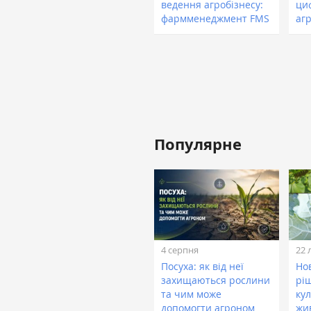
ведення агробізнесу:
ци
фармменеджмент FMS
аг
Популярне
4 серпня
22 
Посуха: як від неї
Нов
захищаються рослини
рі
та чим може
кул
допомогти агроном
жи