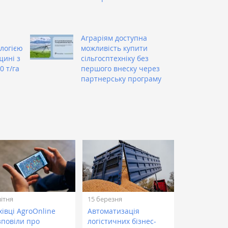
Аграріям доступна
логією
можливість купити
щині з
сільгосптехніку без
0 т/га
першого внеску через
партнерську програму
вітня
15 березня
івці AgroOnline
Автоматизація
зповіли про
логістичних бізнес-