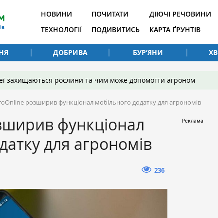
НОВИНИ
ПОЧИТАТИ
ДІЮЧІ РЕЧОВИНИ
ТЕХНОЛОГІЇ
ПОДИВИТИСЬ
КАРТА ҐРУНТІВ
НЯ
ДОБРИВА
БУР’ЯНИ
Х
 неї захищаються рослини та чим може допомогти агроном
roOnline розширив функціонал мобільного додатку для агрономів
озширив функціонал
датку для агрономів
236