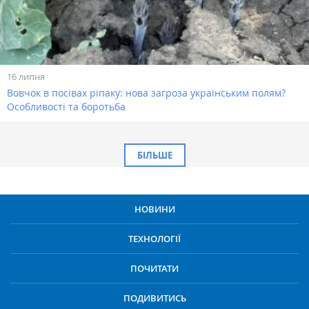
16 липня
Вовчок в посівах ріпаку: нова загроза українським полям?
Особливості та боротьба
БІЛЬШЕ
НОВИНИ
ТЕХНОЛОГІЇ
ПОЧИТАТИ
ПОДИВИТИСЬ