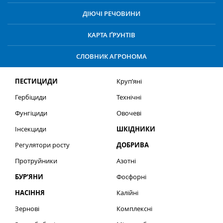
ДІЮЧІ РЕЧОВИНИ
КАРТА ҐРУНТІВ
СЛОВНИК АГРОНОМА
ПЕСТИЦИДИ
Круп’яні
Гербіциди
Технічні
Фунгіциди
Овочеві
Інсекциди
ШКІДНИКИ
Регулятори росту
ДОБРИВА
Протруйники
Азотні
БУР’ЯНИ
Фосфорні
НАСІННЯ
Калійні
Зернові
Комплексні