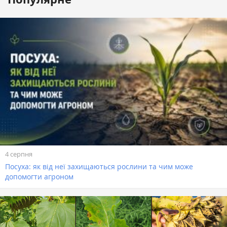
4 серпня
Посуха: як від неї захищаються рослини та чим може
допомогти агроном