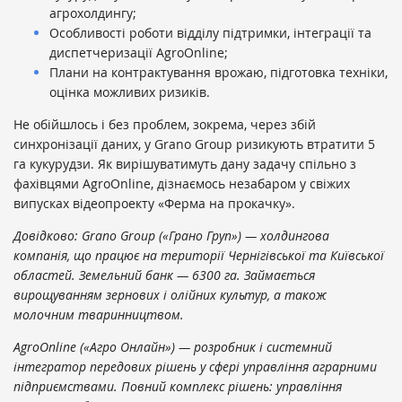
агрохолдингу;
Особливості роботи відділу підтримки, інтеграції та
диспетчеризації AgroOnline;
Плани на контрактування врожаю, підготовка техніки,
оцінка можливих ризиків.
Не обійшлось і без проблем, зокрема, через збій
синхронізації даних, у Grano Group ризикують втратити 5
га кукурудзи. Як вирішуватимуть дану задачу спільно з
фахівцями AgroOnline, дізнаємось незабаром у свіжих
випусках відеопроекту «Ферма на прокачку».
Довідково:
Grano
Group
(«Грано Груп») — холдингова
компанія, що працює на території Чернігівської та Київської
областей. Земельний банк — 6300 га. Займається
вирощуванням зернових і олійних культур, а також
молочним тваринництвом.
AgroOnline
(«Агро Онлайн») — розробник і системний
інтегратор передових рішень у сфері управління аграрними
підприємствами. Повний комплекс рішень: управління