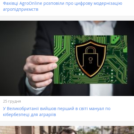
Фахівці AgroOnline розповіли про цифрову модернізацію
агропідприємств
25 грудня
У Великобританії вийшов перший в світі мануал по
кібербезпеці для аграріїв