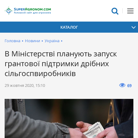
КАТАЛОГ
Головна
•
Новини
•
Україна
•
В Міністерстві планують запуск
грантової підтримки дрібних
сільгоспвиробників
29 жовтня 2020, 15:10
69