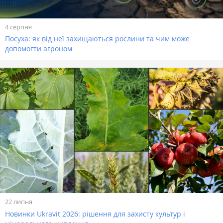
4 серпня
Посуха: як від неї захищаються рослини та чим може
допомогти агроном
22 липня
Новинки Ukravit 2026: рішення для захисту культур і