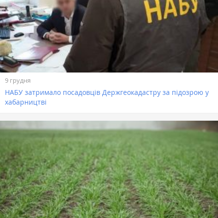
9 грудня
НАБУ затримало посадовців Держгеокадастру за підозрою у
хабарництві