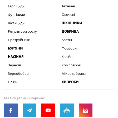
Гербіциди
Технічні
Фунгіциди
Овочеві
Інсекциди
ШКІДНИКИ
Регулятори росту
ДОБРИВА
Протруйники
Азотні
БУР’ЯНИ
Фосфорні
НАСІННЯ
Калійні
Зернові
Комплексні
Зернобобові
Мікродобрива
Олійні
ХВОРОБИ
Ми в соціальних мережах