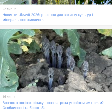
22 липня
Новинки Ukravit 2026: рішення для захисту культур і
мінерального живлення
16 липня
Вовчок в посівах ріпаку: нова загроза українським полям?
Особливості та боротьба