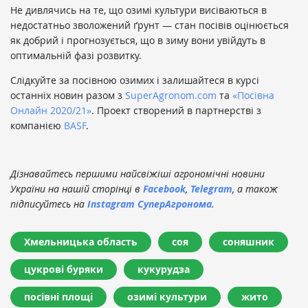
Не дивлячись на те, що озимі культури висіваються в
недостатньо зволожений ґрунт — стан посівів оцінюється
як добрий і прогнозується, що в зиму вони увійдуть в
оптимальній фазі розвитку.
Слідкуйте за посівною озимих і залишайтеся в курсі
останніх новин разом з
SuperAgronom.com
та
«Посівна
Онлайн 2020/21»
. Проект створений в партнерстві з
компанією
BASF
.
Дізнавайтесь першими найсвіжіші агрономічні новини
України на нашій сторінці в
Facebook
,
Telegram
, а також
підписуйтесь на
Instagram СуперАгронома
.
Хмельницька область
соя
соняшник
цукрові буряки
кукурудза
посівні площі
озимі культури
жито