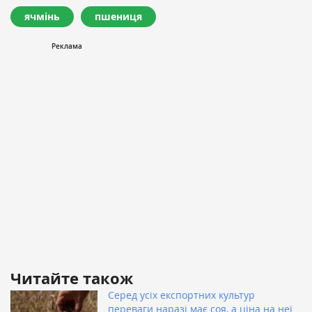
ячмінь
пшениця
Читайте також
Серед усіх експортних культур
переваги наразі має соя, а ціна на неї