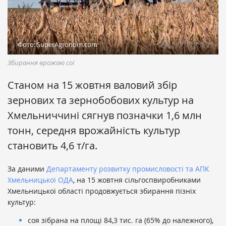
Фото: SuperAgronom.com
Збирання врожаю сої
Станом на 15 жовтня валовий збір
зернових та зернобобових культур на
Хмельниччині сягнув позначки 1,6 млн
тонн, середня врожайність культур
становить 4,6 т/га.
За даними
Департаменту розвитку промисловості та АПК
Хмельницької ОДА
, на 15 жовтня сільгоспвиробниками
Хмельницької області продовжується збирання пізніх
культур:
соя зібрана на площі 84,3 тис. га (65% до належного),