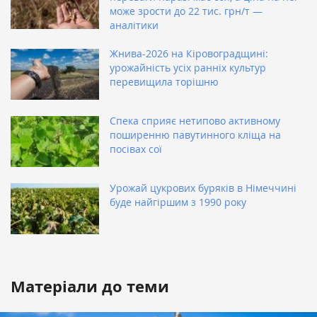
може зрости до 22 тис. грн/т —
аналітики
Жнива-2026 на Кіровоградщині:
урожайність усіх ранніх культур
перевищила торішню
Спека сприяє нетипово активному
поширенню павутинного кліща на
посівах сої
Урожай цукрових буряків в Німеччині
буде найгіршим з 1990 року
Матеріали до теми