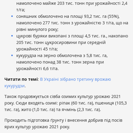
намолочено майже 203 тис. тонн при урожайності 2,4
т/га;
соняшник обмолочено на площі 93,2 тис. га (55%),
намолочено 277 тис. тонн з урожайністю 3 т/га, що на
рівні минулого року;
цукрові буряки викопані з площі 4,5 тис. га., накопано
205 тис. тонн цукросировини при середній
урожайності 45 т/га;
кукурудза на зерно обмолочена з 5,8 тис. га,
намолочено понад 38 тис. тонн зерна при
урожайності 6,6 т/га.
Читати по темі
:
В Україні зібрано третину врожаю
кукурудзи
.
Також продовжується сівба озимих культур урожаю 2021
року. Сюди входять озимі: ріпак (60 тис. га), пшениця (105,3
тис. га), жито (1,0 тис. га) та ячмінь (2,3 тис. га).
Проходить підготовка ґрунту і внесення добрив під посів
ярих культур урожаю 2021 року.