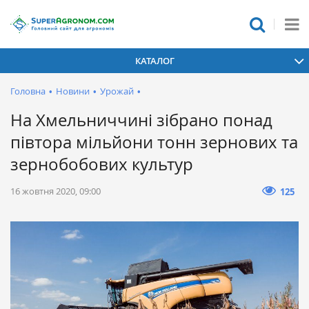
КАТАЛОГ
Головна
•
Новини
•
Урожай
•
На Хмельниччині зібрано понад
півтора мільйони тонн зернових та
зернобобових культур
16 жовтня 2020, 09:00
125