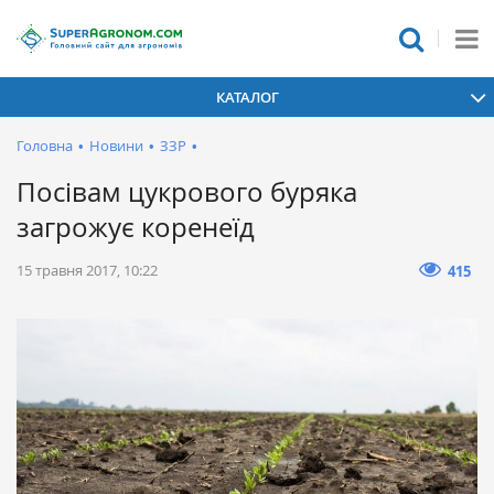
КАТАЛОГ
Головна
•
Новини
•
ЗЗР
•
Посівам цукрового буряка
загрожує коренеїд
15 травня 2017, 10:22
415