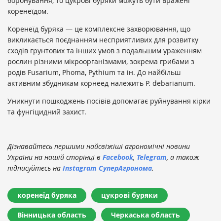
боронування, то цукрові буряки можуть бути вражені
коренеїдом.
Коренеїд буряка — це комплексне захворювання, що
викликається поєднанням несприятливих для розвитку
сходів грунтових та інших умов з подальшим ураженням
рослин різними мікроорганізмами, зокрема грибами з
родів Fusarium, Phoma, Pythium та ін. До найбільш
активним збудникам корнеед належить P. debarianum.
Уникнути пошкоджень посівів допомагає руйнування кірки
та фунгіцидний захист.
Дізнавайтесь першими найсвіжіші агрономічні новини
України на нашій сторінці в
Facebook
,
Telegram
, а також
підписуйтесь на
Instagram СуперАгронома
.
коренеїд буряка
цукрові буряки
Вінницька область
Черкаська область