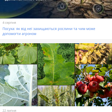
4 серпня
Посуха: як від неї захищаються рослини та чим може
допомогти агроном
22 липня