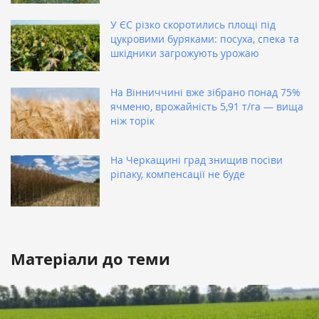
У ЄС різко скоротились площі під
цукровими буряками: посуха, спека та
шкідники загрожують урожаю
На Вінниччині вже зібрано понад 75%
ячменю, врожайність 5,91 т/га — вища
ніж торік
На Черкащині град знищив посіви
ріпаку, компенсації не буде
Матеріали до теми