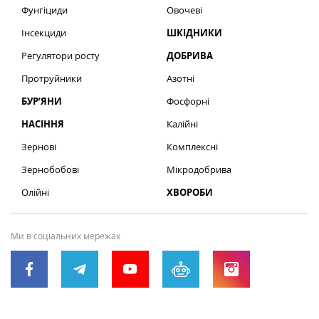
Фунгіциди
Овочеві
Інсекциди
ШКІДНИКИ
Регулятори росту
ДОБРИВА
Протруйники
Азотні
БУР’ЯНИ
Фосфорні
НАСІННЯ
Калійні
Зернові
Комплексні
Зернобобові
Мікродобрива
Олійні
ХВОРОБИ
Ми в соціальних мережах