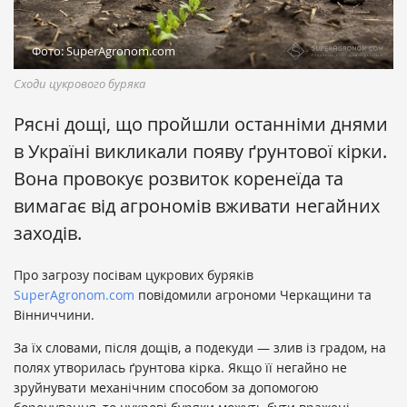
Фото: SuperAgronom.com
Сходи цукрового буряка
Рясні дощі, що пройшли останніми днями
в Україні викликали появу ґрунтової кірки.
Вона провокує розвиток коренеїда та
вимагає від агрономів вживати негайних
заходів.
Про загрозу посівам цукрових буряків
SuperAgronom.com
повідомили агрономи Черкащини та
Вінниччини.
За їх словами, після дощів, а подекуди — злив із градом, на
полях утворилась ґрунтова кірка. Якщо її негайно не
зруйнувати механічним способом за допомогою