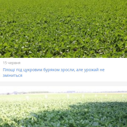
15 червня
Площі під цукровим буряком зросли, але урожай не
зміниться