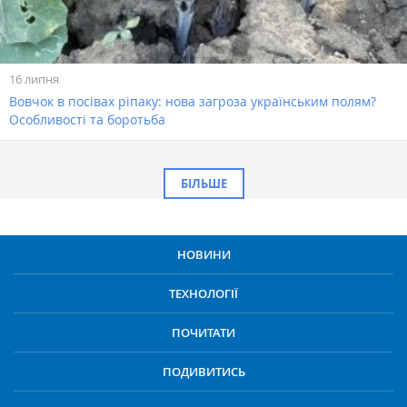
16 липня
Вовчок в посівах ріпаку: нова загроза українським полям?
Особливості та боротьба
БІЛЬШЕ
НОВИНИ
ТЕХНОЛОГІЇ
ПОЧИТАТИ
ПОДИВИТИСЬ