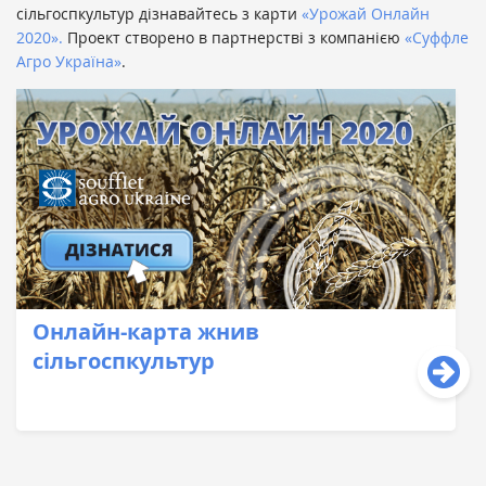
сільгоспкультур дізнавайтесь з карти
«Урожай Онлайн
2020».
Проект створено в партнерстві з компанією
«Суффле
Агро Україна»
.
Онлайн-карта жнив
сільгоспкультур