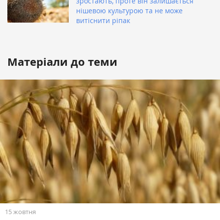
зростають, проте він залишається
нішевою культурою та не може
витіснити ріпак
Матеріали до теми
15 жовтня