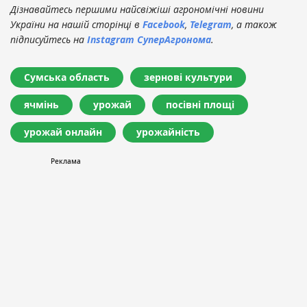
Дізнавайтесь першими найсвіжіші агрономічні новини
України на нашій сторінці в
Facebook
,
Telegram
, а також
підписуйтесь на
Instagram СуперАгронома
.
Сумська область
зернові культури
ячмінь
урожай
посівні площі
урожай онлайн
урожайність