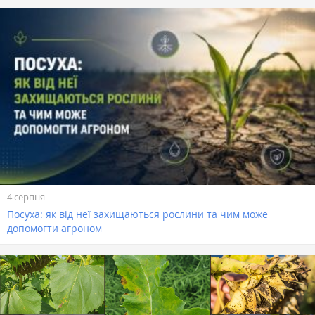
4 серпня
Посуха: як від неї захищаються рослини та чим може
допомогти агроном