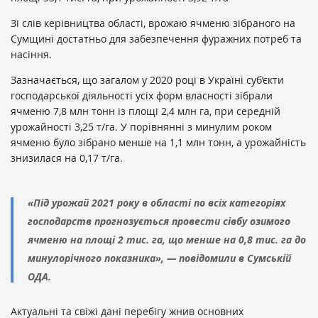
Зі слів керівництва області, врожаю ячменю зібраного на
Сумщині достатньо для забезпечення фуражних потреб та
насіння.
Зазначається, що загалом у 2020 році в Україні суб’єкти
господарської діяльності усіх форм власності зібрали
ячменю 7,8 млн тонн із площі 2,4 млн га, при середній
урожайності 3,25 т/га. У порівнянні з минулим роком
ячменю було зібрано менше на 1,1 млн тонн, а урожайність
знизилася на 0,17 т/га.
«Під урожай 2021 року в області по всіх категоріях
господарств прогнозується провести сівбу озимого
ячменю на площі 2 тис. га, що менше на 0,8 тис. га до
минулорічного показника», — повідомили в Сумській
ОДА.
Актуальні та свіжі дані перебігу жнив основних