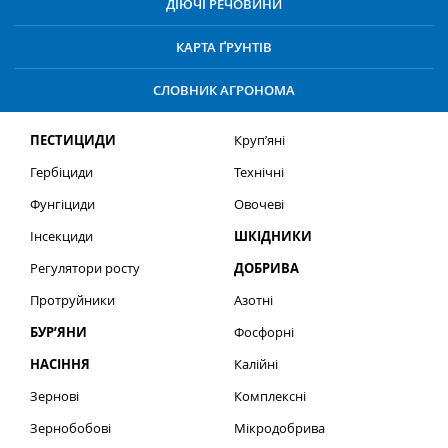
ДІЮЧІ РЕЧОВИНИ
КАРТА ҐРУНТІВ
СЛОВНИК АГРОНОМА
ПЕСТИЦИДИ
Круп’яні
Гербіциди
Технічні
Фунгіциди
Овочеві
Інсекциди
ШКІДНИКИ
Регулятори росту
ДОБРИВА
Протруйники
Азотні
БУР’ЯНИ
Фосфорні
НАСІННЯ
Калійні
Зернові
Комплексні
Зернобобові
Мікродобрива