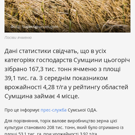
Фото: SuperAgronom.com
Посіви ячменю
Дані статистики свідчать, що в усіх
категоріях господарств Сумщини цьогоріч
зібрано 167,3 тис. тонн ячменю з площі
39,1 тис. га. З середнім показником
врожайності 4,28 т/га у рейтингу областей
Сумщина займає 4 місце.
Про це інформує
прес-служба
Сумської ОДА.
Для порівняння, торік валове виробництво зерна цієї
культури становило 208 тис. тонн, який було отримано із
площі 53,1 тис. га, при урожайності 3,92 т/га