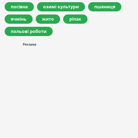
посівна
озимі культури
пшениця
ячмінь
жито
ріпак
польові роботи