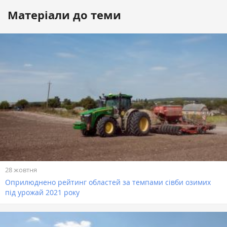
Матеріали до теми
28 жовтня
Оприлюднено рейтинг областей за темпами сівби озимих
під урожай 2021 року