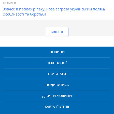
16 липня
Вовчок в посівах ріпаку: нова загроза українським полям?
Особливості та боротьба
БІЛЬШЕ
НОВИНИ
ТЕХНОЛОГІЇ
ПОЧИТАТИ
ПОДИВИТИСЬ
ДІЮЧІ РЕЧОВИНИ
КАРТА ҐРУНТІВ