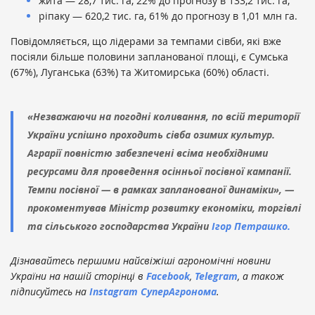
жита — 28,7 тис. га, 22% до прогнозу в 133,2 тис. га;
ріпаку — 620,2 тис. га, 61% до прогнозу в 1,01 млн га.
Повідомляється, що лідерами за темпами сівби, які вже
посіяли більше половини запланованої площі, є Сумська
(67%), Луганська (63%) та Житомирська (60%) області.
«Незважаючи на погодні коливання, по всій території
України успішно проходить сівба озимих культур.
Аграрії повністю забезпечені всіма необхідними
ресурсами для проведення осінньої посівної кампанії.
Темпи посівної — в рамках запланованої динаміки», —
прокоментував Міністр розвитку економіки, торгівлі
та сільського господарства України
Ігор Петрашко.
Дізнавайтесь першими найсвіжіші агрономічні новини
України на нашій сторінці в
Facebook
,
Telegram
, а також
підписуйтесь на
Instagram СуперАгронома
.