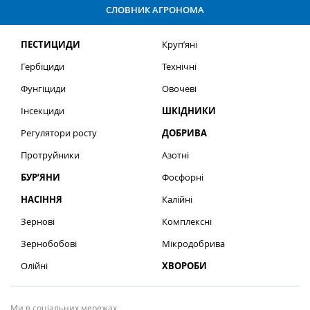
СЛОВНИК АГРОНОМА
ПЕСТИЦИДИ
Круп’яні
Гербіциди
Технічні
Фунгіциди
Овочеві
Інсекциди
ШКІДНИКИ
Регулятори росту
ДОБРИВА
Протруйники
Азотні
БУР’ЯНИ
Фосфорні
НАСІННЯ
Калійні
Зернові
Комплексні
Зернобобові
Мікродобрива
Олійні
ХВОРОБИ
Ми в соціальних мережах