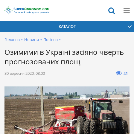
КАТАЛОГ
Головна
•
Новини
•
Посівна
•
Озимими в Україні засіяно чверть
прогнозованих площ
30 вересня 2020, 08:00
41