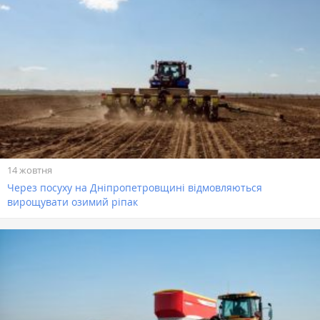
14 жовтня
Через посуху на Дніпропетровщині відмовляються
вирощувати озимий ріпак