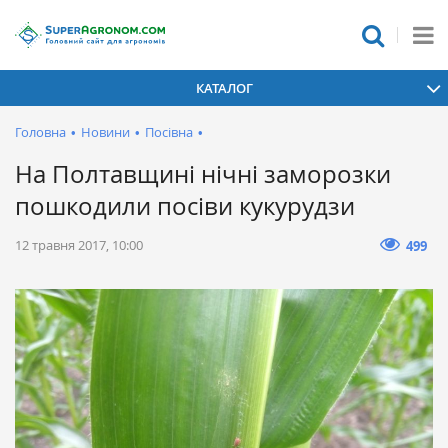
КАТАЛОГ
Головна
•
Новини
•
Посівна
•
На Полтавщині нічні заморозки
пошкодили посіви кукурудзи
12 травня 2017, 10:00
499