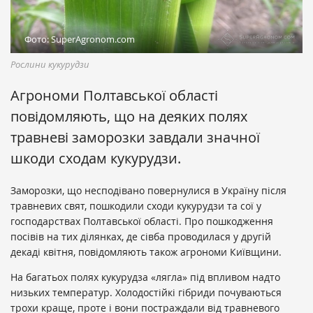
Фото: SuperAgronom.com
Рослини кукурудзи
Агрономи Полтавської області
повідомляють, що на деяких полях
травневі заморозки завдали значної
шкоди сходам кукурудзи.
Заморозки, що несподівано повернулися в Україну після
травневих свят, пошкодили сходи кукурудзи та сої у
господарствах Полтавської області. Про пошкодження
посівів на тих ділянках, де сівба проводилася у другій
декаді квітня, повідомляють також агрономи Київщини.
На багатьох полях кукурудза «лягла» під впливом надто
низьких температур. Холодостійкі гібриди почуваються
трохи краще, проте і вони постраждали від травневого