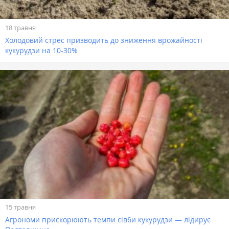
18 травня
Холодовий стрес призводить до зниження врожайності
кукурудзи на 10-30%
15 травня
Агрономи прискорюють темпи сівби кукурудзи — лідирує