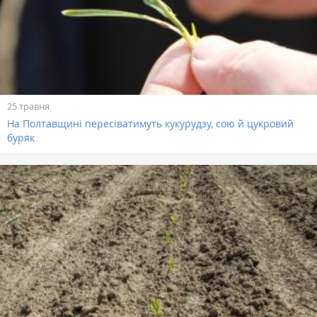
25 травня
На Полтавщині пересіватимуть кукурудзу, сою й цукровий
буряк