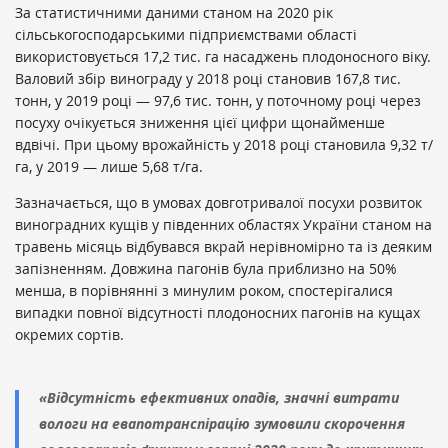
За статистичними даними станом на 2020 рік
сільськогосподарськими підприємствами області
використовується 17,2 тис. га насаджень плодоносного віку.
Валовий збір винограду у 2018 році становив 167,8 тис.
тонн, у 2019 році — 97,6 тис. тонн, у поточному році через
посуху очікується зниження цієї цифри щонайменше
вдвічі. При цьому врожайність у 2018 році становила 9,32 т/
га, у 2019 — лише 5,68 т/га.
Зазначається, що в умовах довготривалої посухи розвиток
виноградних кущів у південних областях України станом на
травень місяць відбувався вкрай нерівномірно та із деяким
запізненням. Довжина пагонів була приблизно на 50%
менша, в порівнянні з минулим роком, спостерігалися
випадки повної відсутності плодоносних пагонів на кущах
окремих сортів.
«Відсутність ефективних опадів, значні витрати
вологи на евапотранспірацію зумовили скорочення