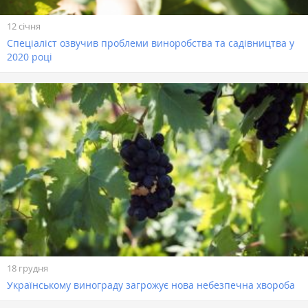
12 січня
Спеціаліст озвучив проблеми виноробства та садівництва у
2020 році
18 грудня
Українському винограду загрожує нова небезпечна хвороба