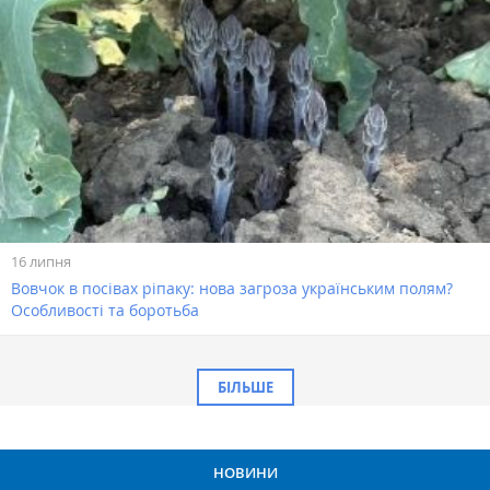
16 липня
Вовчок в посівах ріпаку: нова загроза українським полям?
Особливості та боротьба
БІЛЬШЕ
НОВИНИ