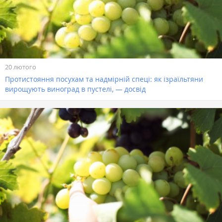
20 лютого
Протистояння посухам та надмірній спеці: як ізраїльтяни
вирощують виноград в пустелі, — досвід