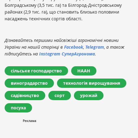
Болградському (3,5 тис. га) та Білгород-Дністровському
районах (2,9 тис. га), що становить близько половини
насаджень технічних сортів області.
Дізнавайтесь першими найсвіжіші агрономічні новини
України на нашій сторінці в
Facebook
,
Telegram
, а також
підписуйтесь на
Instagram СуперАгронома
.
сільське господарство
НААН
виноградарство
технологія вирощування
садівництво
сорт
урожай
посуха