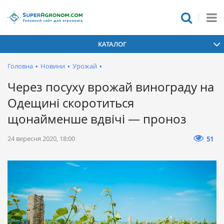
КАТАЛОГ
Головна
•
Новини
•
Урожай
•
Через посуху врожай винограду на
Одещині скоротиться
щонайменше вдвічі — проноз
24 вересня 2020, 18:00
51