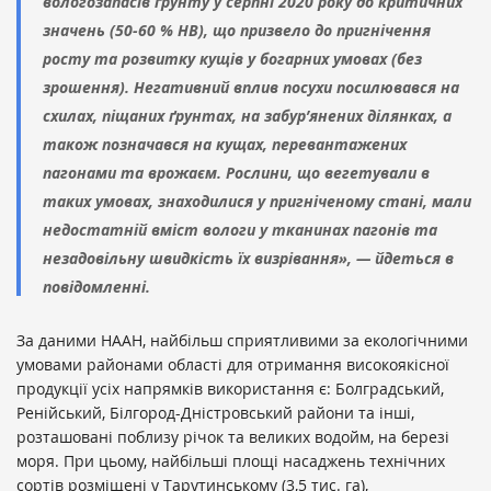
вологозапасів ґрунту у серпні 2020 року до критичних
значень (50-60 % НВ), що призвело до пригнічення
росту та розвитку кущів у богарних умовах (без
зрошення). Негативний вплив посухи посилювався на
схилах, піщаних ґрунтах, на забур’янених ділянках, а
також позначався на кущах, перевантажених
пагонами та врожаєм. Рослини, що вегетували в
таких умовах, знаходилися у пригніченому стані, мали
недостатній вміст вологи у тканинах пагонів та
незадовільну швидкість їх визрівання», — йдеться в
повідомленні.
За даними НААН, найбільш сприятливими за екологічними
умовами районами області для отримання високоякісної
продукції усіх напрямків використання є: Болградський,
Ренійський, Білгород-Дністровський райони та інші,
розташовані поблизу річок та великих водойм, на березі
моря. При цьому, найбільші площі насаджень технічних
сортів розміщені у Тарутинському (3,5 тис. га),