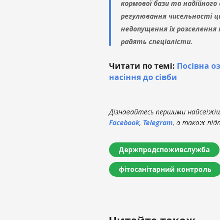
кормової бази та надійного
регулювання чисельності ци
недопущення їх розселення 
радять спеціалісти.
Читати по темі:
Посівна оз
насіння до сівби
Дізнавайтесь першими найсвіжіші
Facebook
,
Telegram
, а також під
Держпродспоживслужба
фітосанітарний контроль