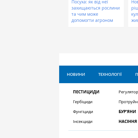
Посуха: як від неї
Нов
захищаються рослини
рі
та чим може
кул
допомогти агроном
жи
НОВИНИ
ТЕХНОЛОГІЇ
П
ПЕСТИЦИДИ
Регулятор
Гербіциди
Протруйн
Фунгіциди
БУР’ЯНИ
Інсекциди
НАСІННЯ