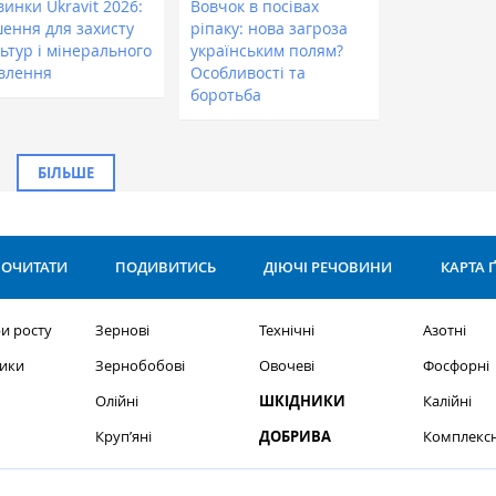
инки Ukravit 2026:
Вовчок в посівах
шення для захисту
ріпаку: нова загроза
ьтур і мінерального
українським полям?
влення
Особливості та
боротьба
БІЛЬШЕ
ОЧИТАТИ
ПОДИВИТИСЬ
ДІЮЧІ РЕЧОВИНИ
КАРТА 
и росту
Зернові
Технічні
Азотні
ики
Зернобобові
Овочеві
Фосфорні
Олійні
ШКІДНИКИ
Калійні
Круп’яні
ДОБРИВА
Комплексн