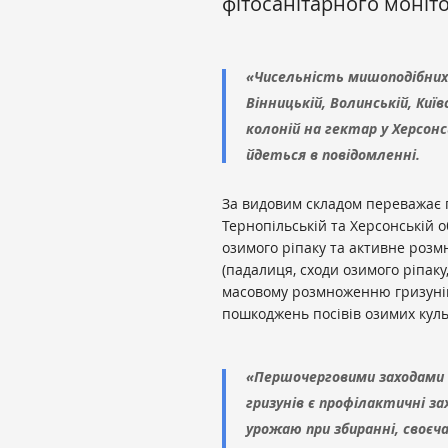
фітосанітарного моніт
«Чисельність мишоподібних г
Вінницькій, Волинській, Київ
колоній на гектар у Херсонс
йдеться в повідомленні.
За видовим складом переважає 
Тернопільській та Херсонській о
озимого ріпаку та активне розм
(падалиця, сходи озимого ріпак
масовому розмноженню гризунів
пошкоджень посівів озимих куль
«Першочерговими заходами 
гризунів є профілактичні з
урожаю при збиранні, своєч