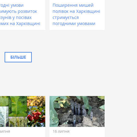
годні умови
Поширення мишей
римують розвиток
полівок на Харківщині
зунів у посівах
стримується
имих на Харківщині
погодними умовами
БІЛЬШЕ
липня
16 липня