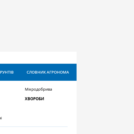
ҐРУНТІВ
СЛОВНИК АГРОНОМА
Мікродобрива
ХВОРОБИ
і