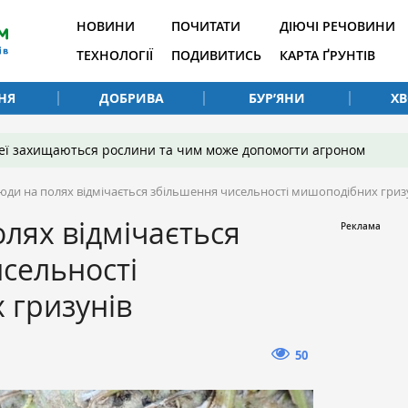
НОВИНИ
ПОЧИТАТИ
ДІЮЧІ РЕЧОВИНИ
ТЕХНОЛОГІЇ
ПОДИВИТИСЬ
КАРТА ҐРУНТІВ
НЯ
ДОБРИВА
БУР’ЯНИ
Х
 неї захищаються рослини та чим може допомогти агроном
юди на полях відмічається збільшення чисельності мишоподібних гриз
лях відмічається
сельності
 гризунів
50