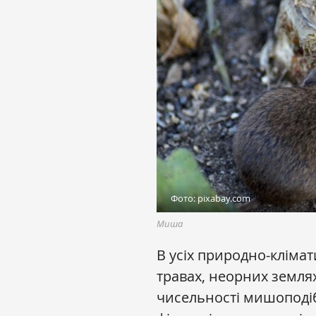
Фото: pixabay.com
Миша
В усіх природно-кліма
травах, неорних землях
чисельності мишоподіб