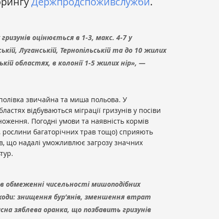
орингу
Держпродспоживслужби
.
ризунів оцінюється в 1-3, макс. 4-7 у
ській, Луганській, Тернопільській та до 10 жилих
ькій областях, в колонії 1-5 жилих нір», —
полівка звичайна та миша польова. У
бластях відбуваються міграції гризунів у посіви
ноження. Погодні умови та наявність кормів
у, рослини багаторічних трав тощо) сприяють
, що надалі уможливлює загрозу значних
тур.
в обмеженні чисельності мишоподібних
аходи: знищення бур’янів, зменшення втрат
асна зяблева оранка, що позбавить гризунів