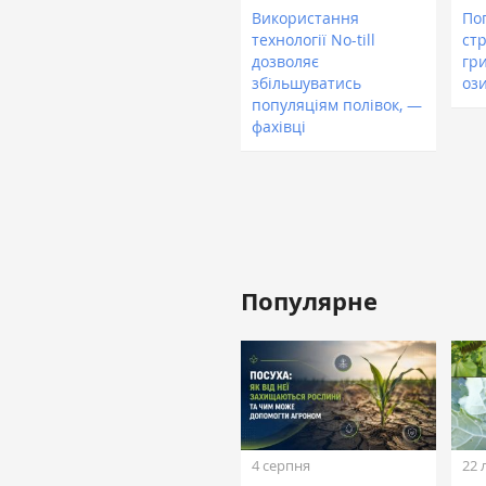
Використання
По
технології No-till
ст
дозволяє
гри
збільшуватись
оз
популяціям полівок, —
фахівці
Популярне
4 серпня
22 