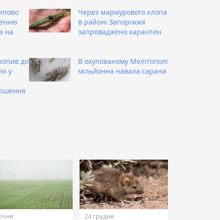
ипово
Через мармурового клопа
ренню
в районі Запоріжжя
а на
запроваджено карантин
хопив до
В окупованому Мелітополі
их у
мільйонна навала сарани
ершення
січня
24 грудня