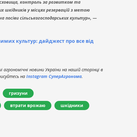
 сховища, контроль за розвитком та
х шкідників у місцях резервацій з метою
на посіви сільськогосподарських культур», —
имих культур: дайджест про все від
 агрономічні новини України на нашій сторінці в
писуйтесь на
Instagram СуперАгронома
.
гризуни
втрати врожаю
шкідники