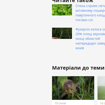
Читайте також
Спека сприяє нет
активному поши
павутинного кліщ
посівах сої
Фузаріоз колоса о
20% площ зернов
низці областей
напередодні зав
жнив
Матеріали до теми
19 січня
10 