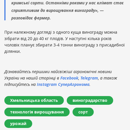
кримські сорти. Останніми роками у нас клімат стає
сприятливим до вирощування винограду», —
розповідає фермер.
При належному догляді з одного куща винограду можна
зібрати від 20 до 40 кг плодів. У наступні кілька років
чоловік планує збирати 3-4 тонни винограду з присадибної
ділянки.
Дізнавайтесь першими найсвіжіші агрономічні новини
України на нашій сторінці в
Facebook
,
Telegram
, а також
підписуйтесь на
Instagram СуперАгронома
.
Хмельницька область
виноградарство
технологія вирощування
сорт
урожай