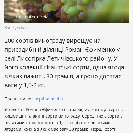
Фото: suspilne.media
Виноградник
200 сортів винограду вирощує на
присадибній ділянці Роман Єфименко у
селі Лисогірка Летичівського району. У
його колекції гігантські сорти, одна ягода
в яких важить 30 грамів, а гроно досягає
ваги у 1,5-2 кг.
Про це пише
suspilne.media.
У колекції Романа Єфименка є столові, мускатні, десертні,
кишмишні та винні сорти винограду. Серед них є сорти з
великими гронами масою 1,5-2 кг або ж з великими
ягодами, кожна з яких має вагу 30 грамів. Перші сорти