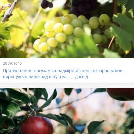
20 лютого
Протистояння посухам та надмірній спеці: як ізраїльтяни
вирощують виноград в пустелі, — досвід