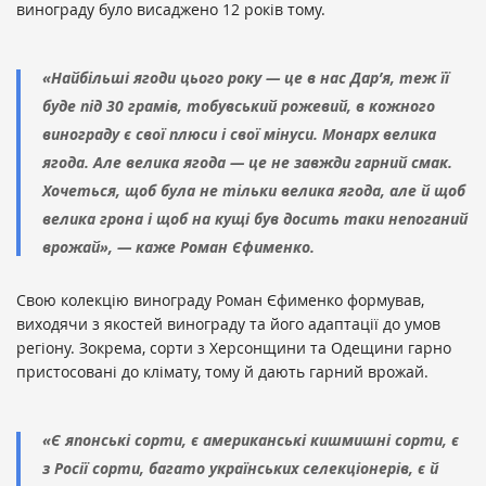
винограду було висаджено 12 років тому.
«Найбільші ягоди цього року — це в нас Дар’я, теж її
буде під 30 грамів, тобувський рожевий, в кожного
винограду є свої плюси і свої мінуси. Монарх велика
ягода. Але велика ягода — це не завжди гарний смак.
Хочеться, щоб була не тільки велика ягода, але й щоб
велика грона і щоб на кущі був досить таки непоганий
врожай», — каже Роман Єфименко.
Свою колекцію винограду Роман Єфименко формував,
виходячи з якостей винограду та його адаптації до умов
регіону. Зокрема, сорти з Херсонщини та Одещини гарно
пристосовані до клімату, тому й дають гарний врожай.
«Є японські сорти, є американські кишмишні сорти, є
з Росії сорти, багато українських селекціонерів, є й