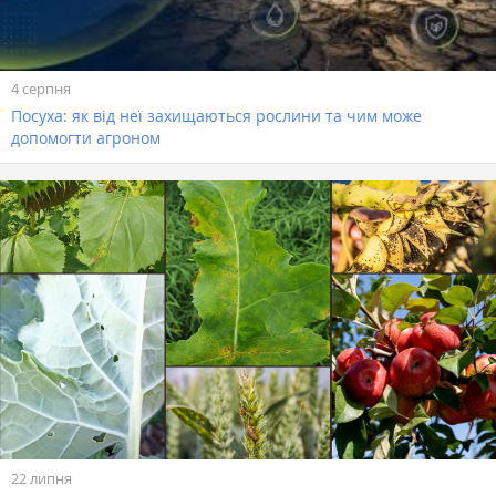
4 серпня
Посуха: як від неї захищаються рослини та чим може
допомогти агроном
22 липня