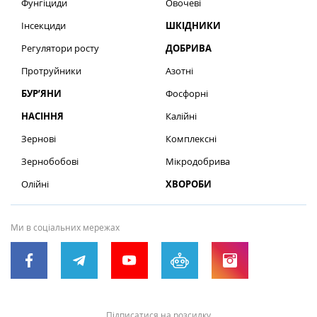
Фунгіциди
Овочеві
Інсекциди
ШКІДНИКИ
Регулятори росту
ДОБРИВА
Протруйники
Азотні
БУР’ЯНИ
Фосфорні
НАСІННЯ
Калійні
Зернові
Комплексні
Зернобобові
Мікродобрива
Олійні
ХВОРОБИ
Ми в соціальних мережах
Підписатися на розсилку