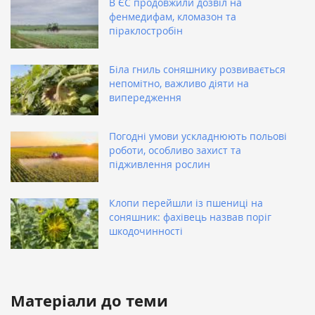
В ЄС продовжили дозвіл на
фенмедифам, кломазон та
піраклостробін
Біла гниль соняшнику розвивається
непомітно, важливо діяти на
випередження
Погодні умови ускладнюють польові
роботи, особливо захист та
підживлення рослин
Клопи перейшли із пшениці на
соняшник: фахівець назвав поріг
шкодочинності
Матеріали до теми