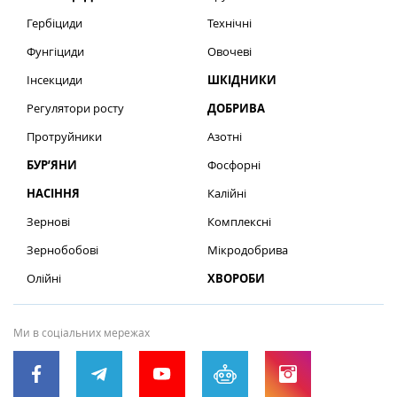
Гербіциди
Технічні
Фунгіциди
Овочеві
Інсекциди
ШКІДНИКИ
Регулятори росту
ДОБРИВА
Протруйники
Азотні
БУР’ЯНИ
Фосфорні
НАСІННЯ
Калійні
Зернові
Комплексні
Зернобобові
Мікродобрива
Олійні
ХВОРОБИ
Ми в соціальних мережах