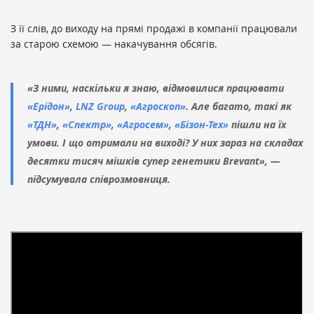
З її слів, до виходу на прямі продажі в компанії працювали
за старою схемою — накачування обсягів.
«З ними, наскільки я знаю, відмовилися працювати
«Ерідон»
,
LNZ Group
,
«Агроскоп»
. Але багато, такі як
«ТДН»
,
«Спектр»
,
«Агросем»
,
«Бізон-Тех»
пішли на їх
умови. І що отримали на виході? У них зараз на складах
десятки тисяч мішків супер генетики Brevant», —
підсумувала співрозмовниця.