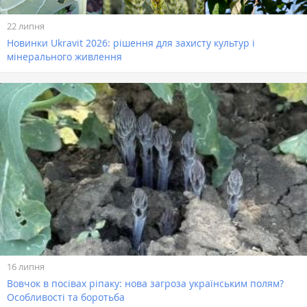
22 липня
Новинки Ukravit 2026: рішення для захисту культур і
мінерального живлення
16 липня
Вовчок в посівах ріпаку: нова загроза українським полям?
Особливості та боротьба