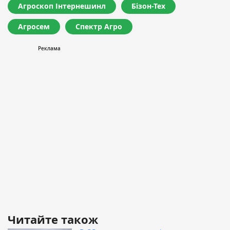
Агроскоп Інтернешинл
Бізон-Тех
Агросем
Спектр Агро
Читайте також