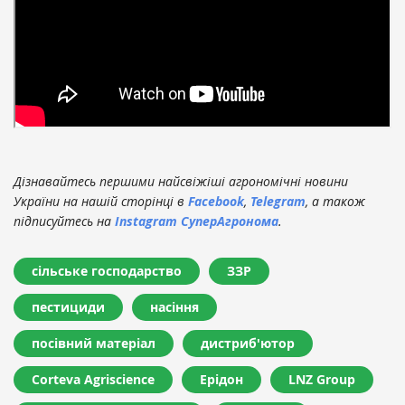
Дізнавайтесь першими найсвіжіші агрономічні новини
України на нашій сторінці в
Facebook
,
Telegram
, а також
підписуйтесь на
Instagram СуперАгронома
.
сільське господарство
ЗЗР
пестициди
насіння
посівний матеріал
дистриб'ютор
Corteva Agriscience
Ерідон
LNZ Group