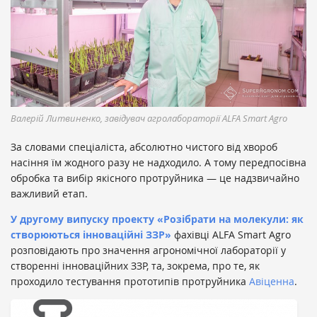
Валерій Литвиненко, завідувач агролабораторії ALFA Smart Agro
За словами спеціаліста, абсолютно чистого від хвороб
насіння їм жодного разу не надходило. А тому передпосівна
обробка та вибір якісного протруйника — це надзвичайно
важливий етап.
У другому випуску проекту «Розібрати на молекули: як
створюються інноваційні ЗЗР»
фахівці ALFA Smart Agro
розповідають про значення агрономічної лабораторії у
створенні інноваційних ЗЗР, та, зокрема, про те, як
проходило тестування прототипів протруйника
Авіценна
.