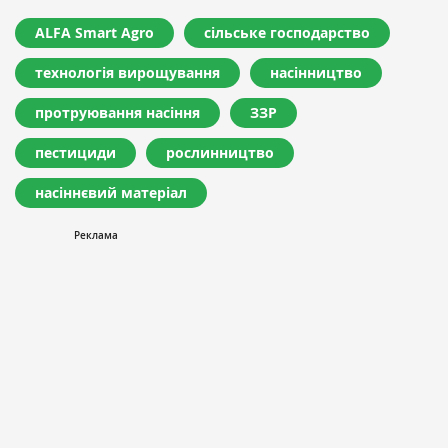
ALFA Smart Agro
сільське господарство
технологія вирощування
насінництво
протруювання насіння
ЗЗР
пестициди
рослинництво
насіннєвий матеріал