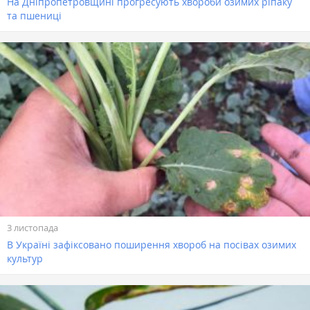
На Дніпропетровщині прогресують хвороби озимих ріпаку
та пшениці
3 листопада
В Україні зафіксовано поширення хвороб на посівах озимих
культур