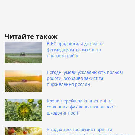
Читайте також
В ЄС продовжили дозвіл на
фенмедифам, кломазон та
піраклостробін
Погодні умови ускладнюють польові
роботи, особливо захист та
підживлення рослин
Клопи перейшли із пшениці на
соняшник: фахівець назвав поріг
шкодочинності
У садах зростає ризик парші та