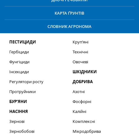
КАРТА ҐРУНТІВ
СЛОВНИК АГРОНОМА
ПЕСТИЦИДИ
Круп’яні
Гербіциди
Технічні
Фунгіциди
Овочеві
Інсекциди
ШКІДНИКИ
Регулятори росту
ДОБРИВА
Протруйники
Азотні
БУР’ЯНИ
Фосфорні
НАСІННЯ
Калійні
Зернові
Комплексні
Зернобобові
Мікродобрива