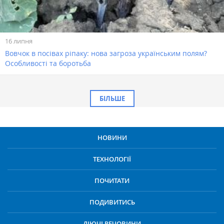
16 липня
Вовчок в посівах ріпаку: нова загроза українським полям?
Особливості та боротьба
БІЛЬШЕ
НОВИНИ
ТЕХНОЛОГІЇ
ПОЧИТАТИ
ПОДИВИТИСЬ
ДІЮЧІ РЕЧОВИНИ