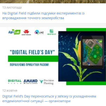
13 листопада
На Digital Field підбили підсумки експериментів із
впровадження точного землеробства
12 жовтня
Digital Field’s Day переноситься у зв’язку із ускладненням
епідеміологічної ситуації — організатори