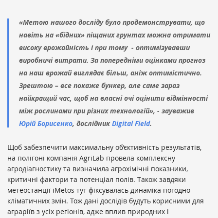
«Метою нашого досліду було продемонструвати, що
навіть на «бідних» піщаних грунтах можна отримати
високу врожайність і при тому
- оптимізувавши
виробничі витрати. За попередніми оцінками прогноз
на наш врожай виглядає більш, аніж оптимістично.
Зрештою – все покаже бункер, але саме зараз
найкращий час, щоб на власні очі оцінити відмінності
між рослинами при різних технологій», - зауважив
Юрій Борисенко
, дослідник
Digital Field
.
Щоб забезпечити максимальну об’єктивність результатів,
на полігоні компанія AgriLab провела комплексну
агродіагностику та визначила агрохімічні показники,
критичні фактори та потенціал полів. Також завдяки
метеостанції iMetos тут фіксувалась динаміка погодно-
кліматичних змін. Тож дані дослідів будуть корисними для
аграріїв з усіх регіонів, адже вплив природних і