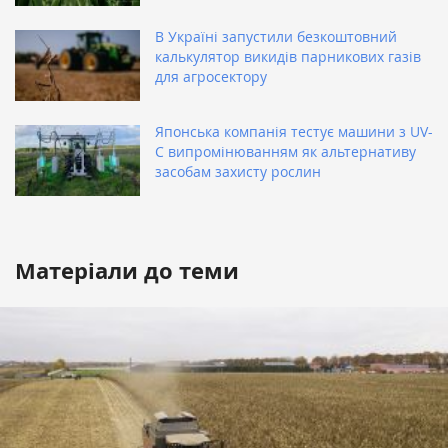
В Україні запустили безкоштовний
калькулятор викидів парникових газів
для агросектору
Японська компанія тестує машини з UV-
C випромінюванням як альтернативу
засобам захисту рослин
Матеріали до теми