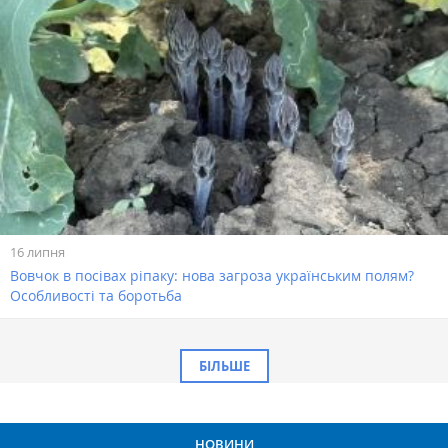
16 липня
Вовчок в посівах ріпаку: нова загроза українським полям?
Особливості та боротьба
БІЛЬШЕ
НОВИНИ