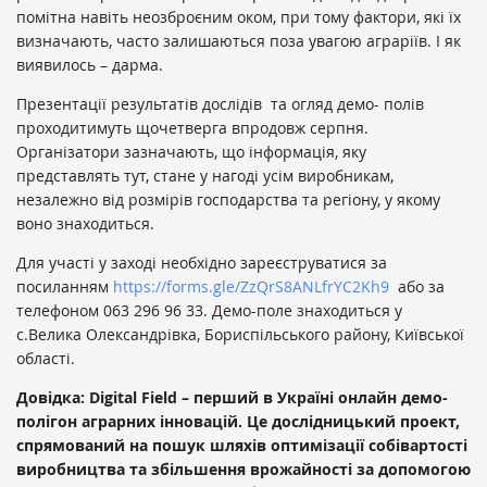
помітна навіть неозброєним оком, при тому фактори, які їх
визначають, часто залишаються поза увагою аграріїв. І як
виявилось – дарма.
Презентації результатів дослідів
та огляд демо- полів
проходитимуть щочетверга впродовж серпня.
Організатори зазначають, що інформація, яку
представлять тут, стане у нагоді усім виробникам,
незалежно від розмірів господарства та регіону, у якому
воно знаходиться.
Для участі у заході необхідно зареєструватися за
посиланням
https://forms.gle/ZzQrS8ANLfrYC2Kh9
або за
телефоном 063 296 96 33. Демо-поле знаходиться у
с.Велика Олександрівка, Бориспільського району, Київської
області.
Довідка: Digital Field – перший в Україні онлайн демо-
полігон аграрних інновацій. Це дослідницький проект,
спрямований на пошук шляхів оптимізації собівартості
виробництва та збільшення врожайності за допомогою