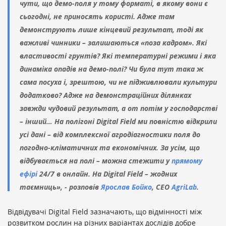
чути, що демо-поля у тому форматі, в якому вони є
сьогодні, не приносять користі. Адже там
демонструють лише кінцевий результат, тоді як
важливі чинники – залишаються «поза кадром». Які
властивості грунтів? Які температурні режими і яка
динаміка опадів на демо-полі? Чи була тут така ж
сама посуха і, зрештою, чи не підживлювали культури
додатково? Адже на демонстраційних ділянках
завжди чудовий результат, а от потім у господарстві
– інший… На полігоні Digital Field ми повністю відкрили
усі дані – від комплексної агродіагностики поля до
погодно-кліматичних та економічних. За усім, що
відбувається на полі – можна стежити у
прямому
ефірі
24/7 в онлайн. На Digital Field – жодних
таємниць
», - розповів
Ярослав Бойко
, СЕО
AgriLab
.
Відвідувачі Digital Field зазначають, що відмінності між
розвитком рослин на різних варіантах дослідів добре