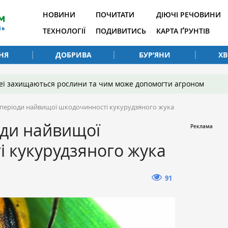
НОВИНИ
ПОЧИТАТИ
ДІЮЧІ РЕЧОВИНИ
ТЕХНОЛОГІЇ
ПОДИВИТИСЬ
КАРТА ҐРУНТІВ
НЯ
ДОБРИВА
БУР’ЯНИ
Х
 неї захищаються рослини та чим може допомогти агроном
періоди найвищої шкодочинності кукурудзяного жука
оди найвищої
 кукурудзяного жука
91