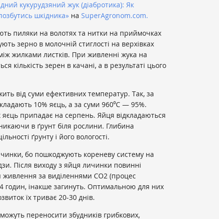
ідний кукурудзяний жук (діабротика): Як
 позбутись шкідника»
на
SuperAgronom.com.
ють пиляки на волотях та нитки на приймочках
ють зерно в молочній стиглості на верхівках
 між жилками листків. При живленні жука на
я кількість зерен в качані, а в результаті цього
жить від суми ефективних температур. Так, за
дкладають 10% яєць, а за суми 960⁰С — 95%.
х яєць припадає на серпень. Яйця відкладаються
оникаючи в ґрунт біля рослини. Глибина
льності ґрунту і його вологості.
ичинки, бо пошкоджують кореневу систему на
дзи. Після виходу з яйця личинки повинні
я живлення за виділеннями CO2 (процес
24 годин, інакше загинуть. Оптимальною для них
звиток їх триває 20-30 днів.
а можуть переносити збудників грибкових,