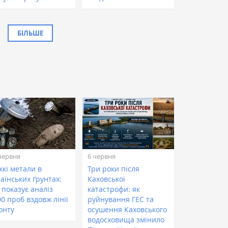
БІЛЬШЕ
червня
6 червня
жкі метали в
Три роки після
аїнських ґрунтах:
Каховської
 показує аналіз
катастрофи: як
0 проб вздовж лінії
руйнування ГЕС та
онту
осушення Каховського
водосховища змінило