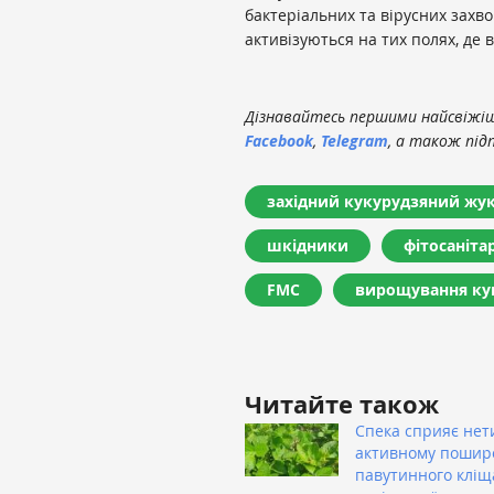
бактеріальних та вірусних захв
активізуються на тих полях, де в
Дізнавайтесь першими найсвіжіші
Facebook
,
Telegram
, а також під
західний кукурудзяний жу
шкідники
фітосаніт
FMC
вирощування ку
Читайте також
Спека сприяє нет
активному поши
павутинного кліщ