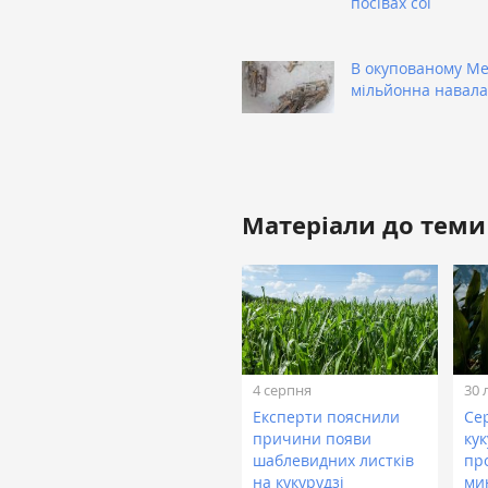
посівах сої
В окупованому Ме
мільйонна навала
Матеріали до теми
4 серпня
30 
Експерти пояснили
Се
причини появи
кук
шаблевидних листків
про
на кукурудзі
ми