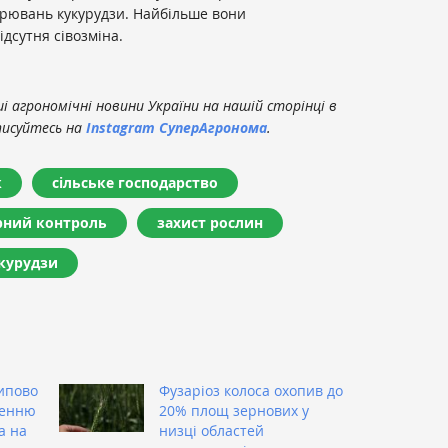
орювань кукурудзи. Найбільше вони
ідсутня сівозміна.
 агрономічні новини України на нашій сторінці в
писуйтесь на
Instagram СуперАгронома
.
к
сільське господарство
арний контроль
захист рослин
курудзи
ипово
Фузаріоз колоса охопив до
ренню
20% площ зернових у
а на
низці областей