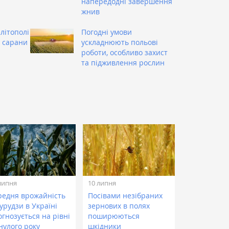
напередодні завершення
жнив
літополі
Погодні умови
 сарани
ускладнюють польові
роботи, особливо захист
та підживлення рослин
липня
10 липня
редня врожайність
Посівами незібраних
урудзи в Україні
зернових в полях
гнозується на рівні
поширюються
нулого року
шкідники