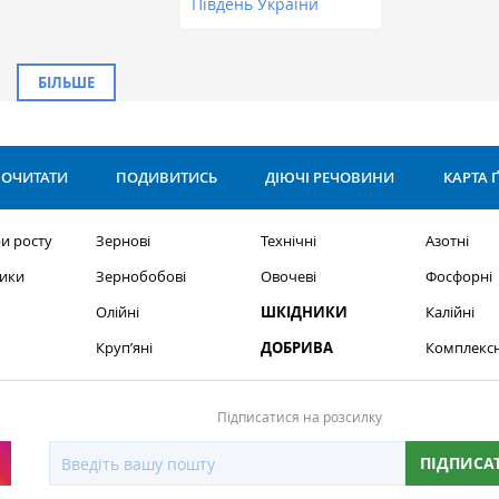
Південь України
БІЛЬШЕ
ОЧИТАТИ
ПОДИВИТИСЬ
ДІЮЧІ РЕЧОВИНИ
КАРТА 
и росту
Зернові
Технічні
Азотні
ики
Зернобобові
Овочеві
Фосфорні
Олійні
ШКІДНИКИ
Калійні
Круп’яні
ДОБРИВА
Комплексн
Підписатися на розсилку
ПІДПИСА