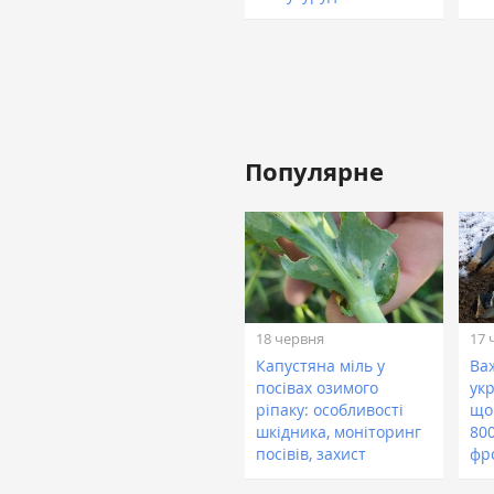
Популярне
18 червня
17 
Капустяна міль у
Ва
посівах озимого
укр
ріпаку: особливості
що
шкідника, моніторинг
800
посівів, захист
фр