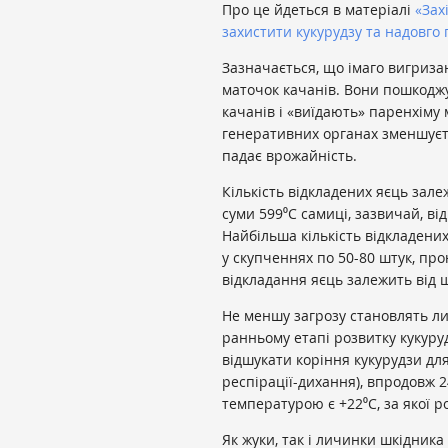
Про це йдеться в матеріалі
«Зах
захистити кукурудзу та надовго
Зазначається, що імаго вигриза
маточок качанів. Вони пошкоджу
качанів і «виїдають» паренхіму
генеративних органах зменшуєтьс
падає врожайність.
Кількість відкладених яєць зале
суми 599⁰С самиці, зазвичай, ві
Найбільша кількість відкладени
у скупченнях по 50-80 штук, пр
відкладання яєць залежить від щі
Не меншу загрозу становлять л
ранньому етапі розвитку кукуру
відшукати коріння кукурудзи дл
респірації-дихання), впродовж 
температурою є +22⁰С, за якої ро
Як жуки, так і личинки шкідник