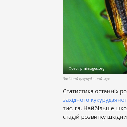
Фото: ipmimages.org
Західний кукурудзяний жук
Статистика останніх р
західного кукурудзяно
тис. га. Найбільше шко
стадій розвитку шкідни