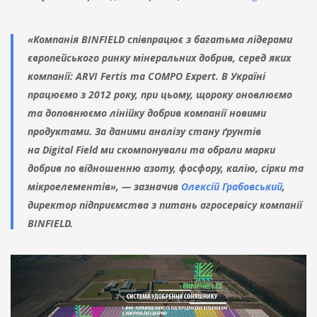
«Компанія BINFIELD співпрацює з багатьма лідерами
європейського ринку мінеральних добрив, серед яких
компанії: ARVI Fertis та COMPO Expert. В Україні
працюємо з 2012 року, при цьому, щороку оновлюємо
та доповнюємо лінійку добрив компанії новими
продуктами. За даними аналізу стану ґрунтів
на Digital Field ми скомпонували та обрали марки
добрив по відношенню азоту, фосфору, калію, сірки та
мікроелементів», — зазначив
Олексій Грабовський
,
директор підприємства з питань агросервісу компанії
BINFIELD.