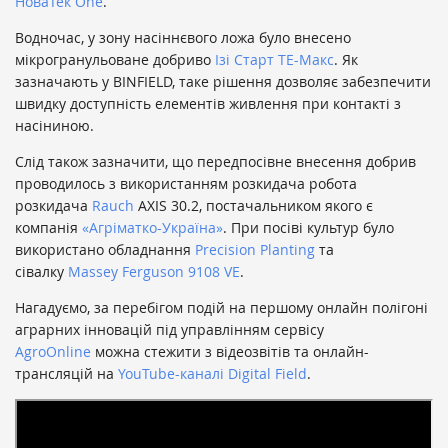
НоваТек One
.
Водночас, у зону насіннєвого ложа було внесено
мікрогранульоване добриво
Ізі Старт ТЕ-Макс
. Як
зазначають у BINFIELD, таке рішення дозволяє забезпечити
швидку доступність елементів живлення при контакті з
насіниною.
Слід також зазначити, що передпосівне внесення добрив
проводилось з використанням розкидача робота
розкидача
Rauch
AXIS 30.2, постачальником якого є
компанія
«Агріматко-Україна»
. При посіві культур було
використано обладнання
Precision Planting
та
сівалку
Massey Ferguson 9108 VE
.
Нагадуємо, за перебігом подій на першому онлайн полігоні
аграрних інновацій під управлінням сервісу
AgroOnline
можна стежити з відеозвітів та онлайн-
трансляцій на
YouTube-каналі Digital Field
.