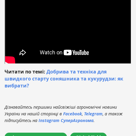
Читати по темі:
Добрива та техніка для
швидкого старту соняшника та кукурудзи: як
вибрати?
Дізнавайтесь першими найсвіжіші агрономічні новини
України на нашій сторінці в
Facebook
,
Telegram
, а також
підписуйтесь на
Instagram СуперАгронома
.