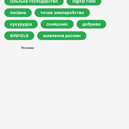
сільське господарство
Digital Field
посівна
точне землеробство
кукурудза
соняшник
добрива
BINFIELD
живлення рослин