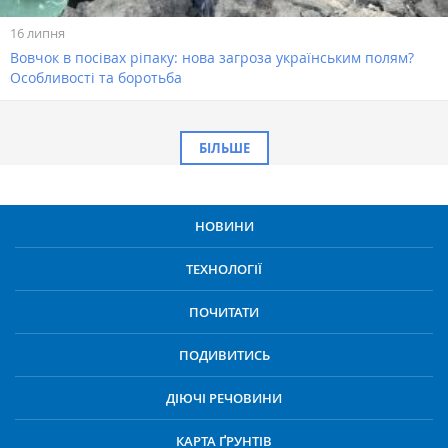
16 липня
Вовчок в посівах ріпаку: нова загроза українським полям?
Особливості та боротьба
БІЛЬШЕ
НОВИНИ
ТЕХНОЛОГІЇ
ПОЧИТАТИ
ПОДИВИТИСЬ
ДІЮЧІ РЕЧОВИНИ
КАРТА ҐРУНТІВ