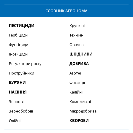
СЛОВНИК АГРОНОМА
ПЕСТИЦИДИ
Круп’яні
Гербіциди
Технічні
Фунгіциди
Овочеві
Інсекциди
ШКІДНИКИ
Регулятори росту
ДОБРИВА
Протруйники
Азотні
БУР’ЯНИ
Фосфорні
НАСІННЯ
Калійні
Зернові
Комплексні
Зернобобові
Мікродобрива
Олійні
ХВОРОБИ