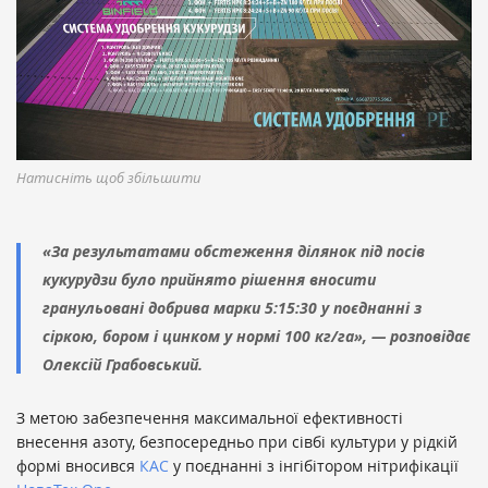
Натисніть щоб збільшити
«За результатами обстеження ділянок під посів
кукурудзи було прийнято рішення вносити
гранульовані добрива марки 5:15:30 у поєднанні з
сіркою, бором і цинком у нормі 100 кг/га», — розповідає
Олексій Грабовський.
З метою забезпечення максимальної ефективності
внесення азоту, безпосередньо при сівбі культури у рідкій
формі вносився
КАС
у поєднанні з інгібітором нітрифікації