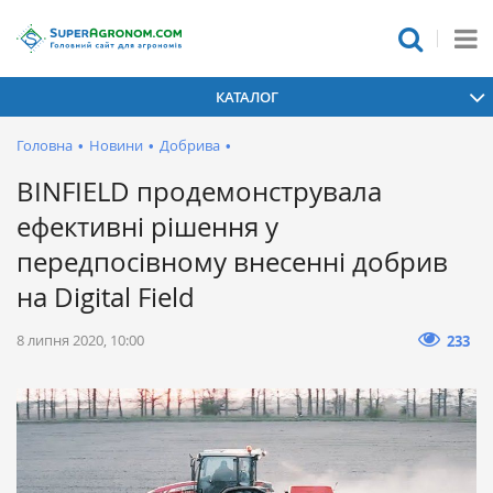
КАТАЛОГ
Головна
•
Новини
•
Добрива
•
BINFIELD продемонструвала
ефективні рішення у
передпосівному внесенні добрив
на Digital Field
8 липня 2020, 10:00
233