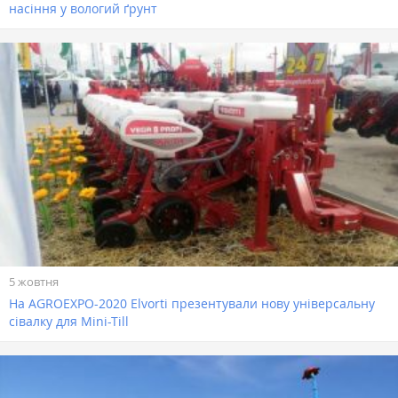
насіння у вологий ґрунт
5 жовтня
На AGROEXPO-2020 Elvorti презентували нову універсальну
сівалку для Mini-Till