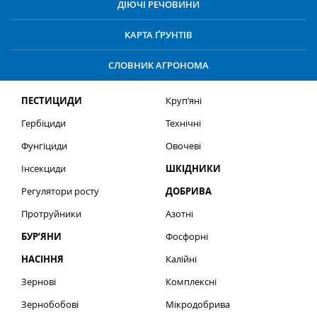
ДІЮЧІ РЕЧОВИНИ
КАРТА ҐРУНТІВ
СЛОВНИК АГРОНОМА
ПЕСТИЦИДИ
Круп’яні
Гербіциди
Технічні
Фунгіциди
Овочеві
Інсекциди
ШКІДНИКИ
Регулятори росту
ДОБРИВА
Протруйники
Азотні
БУР’ЯНИ
Фосфорні
НАСІННЯ
Калійні
Зернові
Комплексні
Зернобобові
Мікродобрива