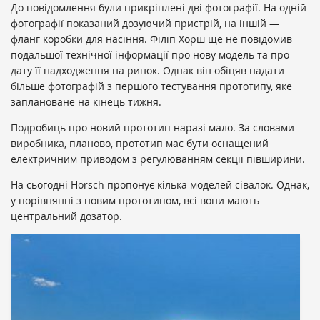
До повідомлення були прикріплені дві фотографії. На одній
фотографії показаний дозуючий пристрій, на іншій —
фланг коробки для насіння. Філіп Хорш ще не повідомив
подальшої технічної інформації про нову модель та про
дату її надходження на ринок. Однак він обіцяв надати
більше фотографій з першого тестування прототипу, яке
заплановане на кінець тижня.
Подробиць про новий прототип наразі мало. За словами
виробника, планово, прототип має бути оснащений
електричним приводом з регулюванням секції півширини.
На сьогодні Horsch пропонує кілька моделей сівалок. Однак,
у порівнянні з новим прототипом, всі вони мають
центральний дозатор.