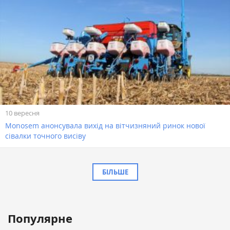
10 вересня
Monosem анонсувала вихід на вітчизняний ринок нової
сівалки точного висіву
БІЛЬШЕ
Популярне