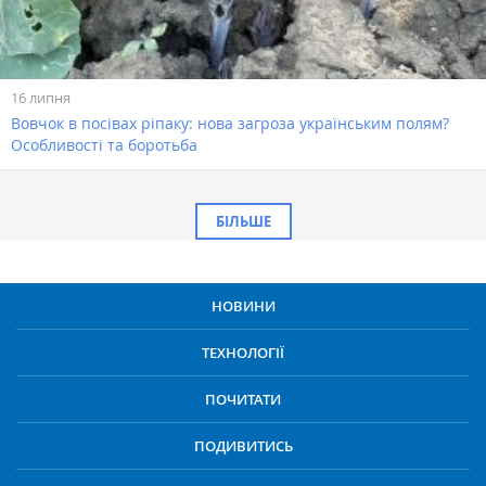
16 липня
Вовчок в посівах ріпаку: нова загроза українським полям?
Особливості та боротьба
БІЛЬШЕ
НОВИНИ
ТЕХНОЛОГІЇ
ПОЧИТАТИ
ПОДИВИТИСЬ