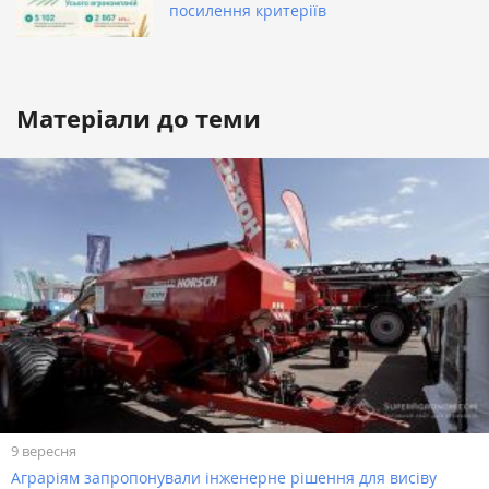
посилення критеріїв
Матеріали до теми
9 вересня
Аграріям запропонували інженерне рішення для висіву