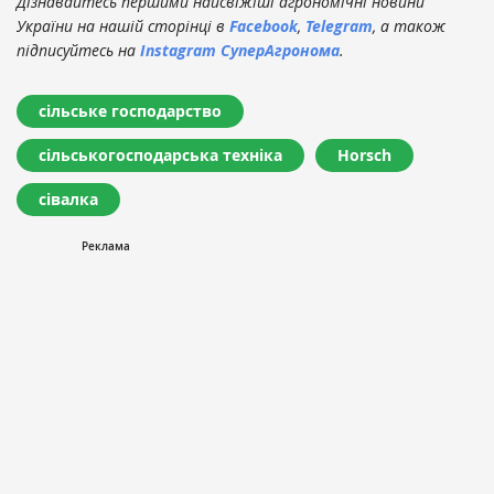
Дізнавайтесь першими найсвіжіші агрономічні новини
України на нашій сторінці в
Facebook
,
Telegram
, а також
підписуйтесь на
Instagram СуперАгронома
.
сільське господарство
сільськогосподарська техніка
Horsch
сівалка