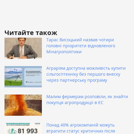
Читайте також
Тарас Висоцький назвав чотири
головні пріоритети відновленого
Мінагрополітики
Аграріям доступна можливість купити
сільгосптехніку без першого внеску
через партнерську програму
Малим фермерам розповіли, як знайти
покупця агропродукції в ЄС
Понад 40% агрокомпаній можуть
втратити статус критичних після