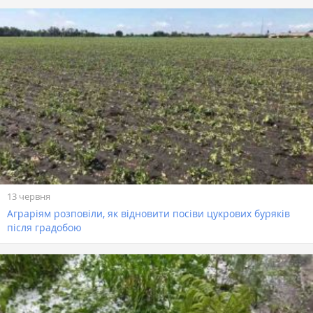
13 червня
Аграріям розповіли, як відновити посіви цукрових буряків
після градобою