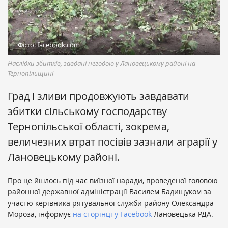
Фото: facebook.com
Наслідки збитків, завдані негодою у Лановецькому районі на
Тернопільщині
Град і зливи продовжують завдавати
збитки сільському господарству
Тернопільської області, зокрема,
величезних втрат посівів зазнали аграрії у
Лановецькому районі.
Про це йшлось під час виїзної наради, проведеної головою
районної державної адміністрації Василем Бадищуком за
участю керівника рятувальної служби району Олександра
Мороза, інформує
на сторінці у Facebook
Лановецька РДА.