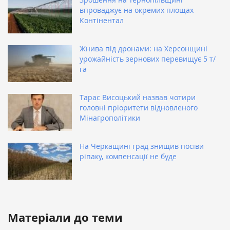
впроваджує на окремих площах
Контінентал
Жнива під дронами: на Херсонщині
урожайність зернових перевищує 5 т/
га
Тарас Висоцький назвав чотири
головні пріоритети відновленого
Мінагрополітики
На Черкащині град знищив посіви
ріпаку, компенсації не буде
Матеріали до теми