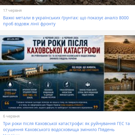
17 червня
Важкі метали в українських ґрунтах: що показує аналіз 8000
проб вздовж лінії фронту
6 червня
Три роки після Каховської катастрофи: як руйнування ГЕС та
осушення Каховського водосховища змінило Південь