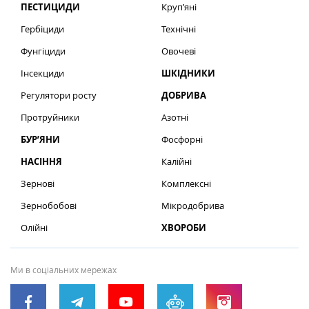
ПЕСТИЦИДИ
Круп’яні
Гербіциди
Технічні
Фунгіциди
Овочеві
Інсекциди
ШКІДНИКИ
Регулятори росту
ДОБРИВА
Протруйники
Азотні
БУР’ЯНИ
Фосфорні
НАСІННЯ
Калійні
Зернові
Комплексні
Зернобобові
Мікродобрива
Олійні
ХВОРОБИ
Ми в соціальних мережах