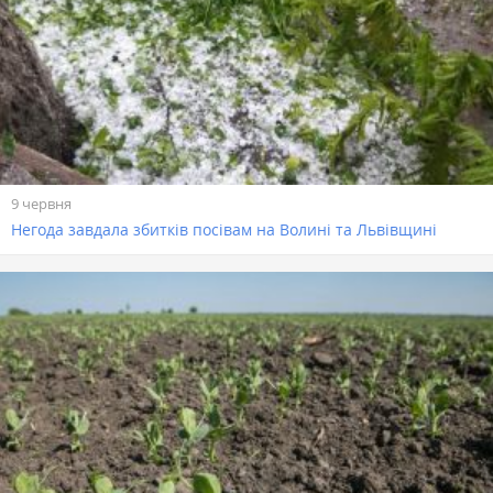
9 червня
Негода завдала збитків посівам на Волині та Львівщині