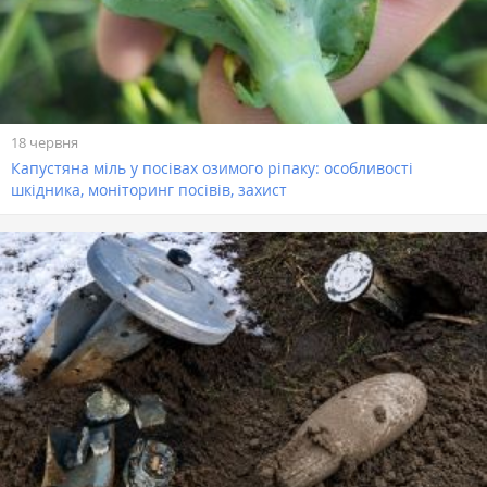
18 червня
Капустяна міль у посівах озимого ріпаку: особливості
шкідника, моніторинг посівів, захист