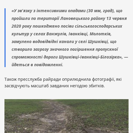
«У зв'язку з інтенсивними опадами (30 мм, град), що
пройшли по території Лановецького району 13 червня
2020 року пошкоджено посіви сільськогосподарських
культур у селах Ванжулів, Іванківці, Молотків,
замулено водовідвідні канали у селі Шушківці, що
створило загрозу значного погіршення пропускної
спроможності дороги Шушківці-Іванківці-Білозірка», —
йдеться в повідомленні.
Також пресслужба райради оприлюднила фотографії, які
засвідчують масштаб завданих негодою збитків.