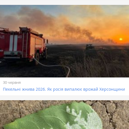
30 червня
Пекельні жнива 2026. Як росія випалює врожай Херсонщини