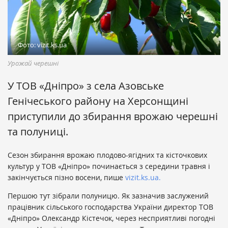
Фото: vizit.ks.ua
Урожай черешні
У ТОВ «Дніпро» з села Азовське
Генічеського району на Херсонщині
приступили до збирання врожаю черешні
та полуниці.
Сезон збирання врожаю плодово-ягідних та кісточкових
культур у ТОВ «Дніпро» починається з середини травня і
закінчується пізно восени, пише
vizit.ks.ua.
Першою тут зібрали полуницю. Як зазначив заслужений
працівник сільського господарства України директор ТОВ
«Дніпро» Олександр Кістечок, через несприятливі погодні