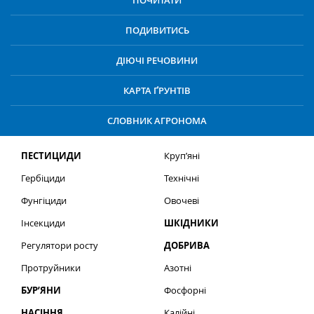
ПОЧИТАТИ
ПОДИВИТИСЬ
ДІЮЧІ РЕЧОВИНИ
КАРТА ҐРУНТІВ
СЛОВНИК АГРОНОМА
ПЕСТИЦИДИ
Круп’яні
Гербіциди
Технічні
Фунгіциди
Овочеві
Інсекциди
ШКІДНИКИ
Регулятори росту
ДОБРИВА
Протруйники
Азотні
БУР’ЯНИ
Фосфорні
НАСІННЯ
Калійні