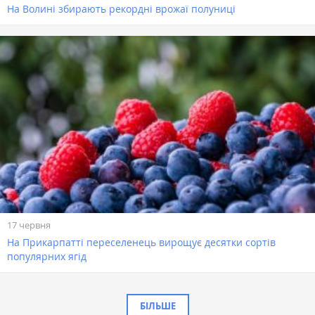
На Волині збирають рекордні врожаї полуниці
17 червня
На Прикарпатті переселенець вирощує десятки сортів
популярних ягід
БІЛЬШЕ