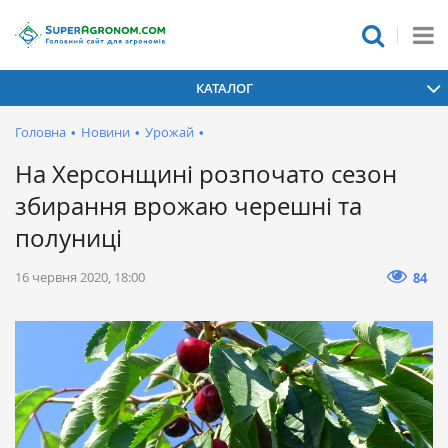
КАТАЛОГ
Головна
•
Новини
•
Урожай
•
На Херсонщині розпочато сезон
збирання врожаю черешні та
полуниці
16 червня 2020, 18:00
84