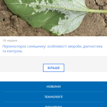
18 червня
Пероноспороз соняшнику: особливості хвороби, діагностика
та контроль
БІЛЬШЕ
НОВИНИ
ТЕХНОЛОГІЇ