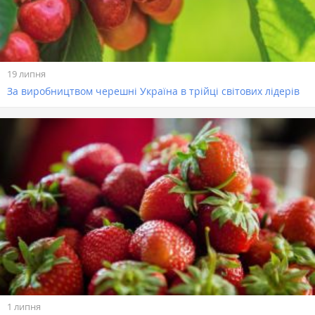
19 липня
За виробництвом черешні Україна в трійці світових лідерів
1 липня