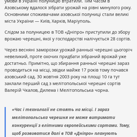
умови в Україні полуницю втратили. Тим часом в
Азовському вдалося зібрати урожай на рівні минулого року.
Основними споживачами азовської полуниці стали великі
міста України — Київ, Харків, Маріуполь.
Слідом за полуницею в ТОВ «Дніпро» приступили до збору
врожаю черешні, якої у господарстві налічується 28 сортів.
Через весняні заморозки урожай ранньої черешні цьогоріч
невеликий, проте охочих придбати зібраний врожай уже
достатньо. Примітно, що збирання ранньої черешні зараз
проводиться на місці, звідки майже 17 років тому почався
азовський сад. 30 жовтня 2003 року на площі 10 га тут
заклали перший сад з мелітопольської черешні сортів
Валерій Чкалов, Дилема і Мелітопольська чорна.
«Час і технології не стоять на місці. І зараз
мелітопольська черешня не може витримати
конкуренції з елітними європейськими сортами. Тому,
щоб розвиватися далі в ТОВ «Дніпро» планують