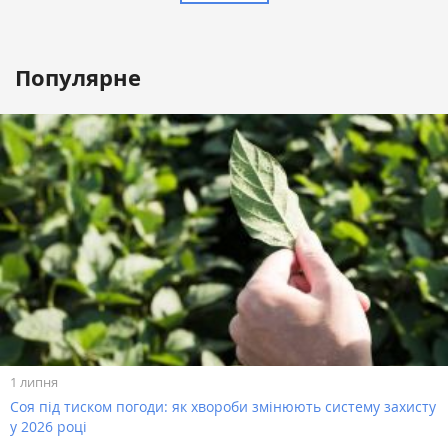
Популярне
1 липня
Соя під тиском погоди: як хвороби змінюють систему захисту
у 2026 році