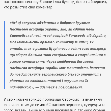
насіннєвого сектору Європи і яка була однією з найперших,
хто розмістив свій коментар.
«Всі ці галузеві об'єднання є добрими друзями
Насіннєвої асоціації України, яка, як єдиний член
Європейської насіннєвої асоціації Euroseeds від України,
має можливість прямого контакту із ними, як
онлайн, так в рамках Щорічного насіннєвого конгресу,
що збирає близько 1000 спеціалістів в галузі насіння з
усього континенту. Через майданчик Euroseeds
Насіннєва асоціація України має можливість донести
до представників європейського бізнесу значимість
рішення по еквівалентності і заручитися їх
підтримкою», — йдеться в повідомленні.
У своїх коментарях до пропозиції Єврокомісії з визнання
еквівалентним до вимог ЄС насіння зернових, кукурудзи та
сорго, вказані вище асоціації висловили підтримку Україні.