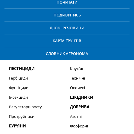
ПОЧИТАТИ
ПОДИВИТИСЬ
ДІЮЧІ РЕЧОВИНИ
КАРТА ҐРУНТІВ
СЛОВНИК АГРОНОМА
ПЕСТИЦИДИ
Круп’яні
Гербіциди
Технічні
Фунгіциди
Овочеві
Інсекциди
ШКІДНИКИ
Регулятори росту
ДОБРИВА
Протруйники
Азотні
БУР’ЯНИ
Фосфорні