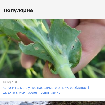
Популярне
18 червня
Капустяна міль у посівах озимого ріпаку: особливості
шкідника, моніторинг посівів, захист