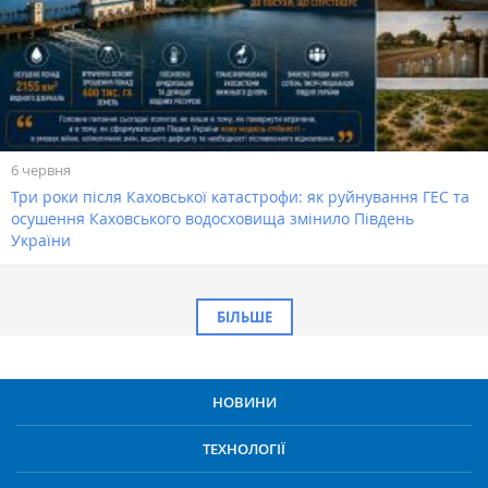
6 червня
Три роки після Каховської катастрофи: як руйнування ГЕС та
осушення Каховського водосховища змінило Південь
України
БІЛЬШЕ
НОВИНИ
ТЕХНОЛОГІЇ