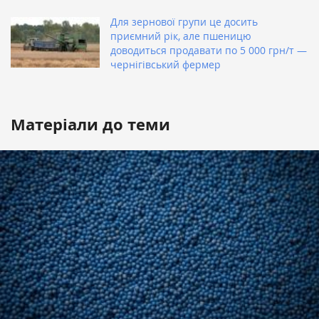
Для зернової групи це досить
приємний рік, але пшеницю
доводиться продавати по 5 000 грн/т —
чернігівський фермер
Матеріали до теми