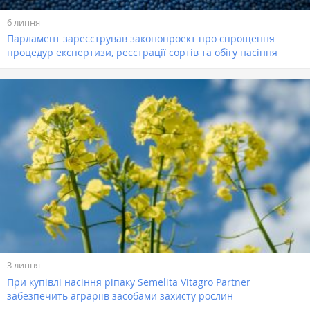
6 липня
Парламент зареєстрував законопроект про спрощення
процедур експертизи, реєстрації сортів та обігу насіння
3 липня
При купівлі насіння ріпаку Semelita Vitagro Partner
забезпечить аграріїв засобами захисту рослин