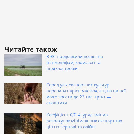
Читайте також
В ЄС продовжили дозвіл на
фенмедифам, кломазон та
піраклостробін
Серед усіх експортних культур
переваги наразі має соя, а ціна на неї
може зрости до 22 тис. грн/т —
аналітики
Коефіцієнт 0,714: уряд змінив
розрахунок мінімальних експортних
цін на зернові та олійні