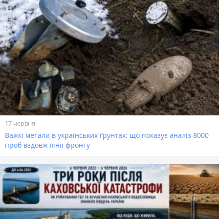
17 червня
Важкі метали в українських ґрунтах: що показує аналіз 8000
проб вздовж лінії фронту