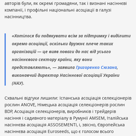
авторів були, як окремі громадяни, так і визнані насіннєві
компанії, і профільні національні асоціації в галузі
насінництва.
«Хотілося би подякувати всім за підтримку і виділити
окремо асоціації, оскільки дружнє плече таких
організацій — це вияв поваги до нас від усього
насіннєвого сектору країни, яку вони
представляють», — заявила
Григоренко Сюзана
,
виконавчий директор Насіннєвої асоціації України
(НАУ).
Схвальні відгуки лишили: Іспанська асоціація селекціонерів
рослин ANOVE, Німецька асоціація селекціонерів рослин
BDP, Асоціація селекціонерів, виробників і трейдерів
насіння і садивного матеріалу в Румунії AMSEM, Італійська
насіннєва асоціація ASSOSEMENTI, і, звісно, Європейська
насіннєва асоціація Euroseeds, що є голосом всього