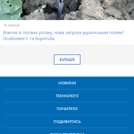
16 липня
Вовчок в посівах ріпаку: нова загроза українським полям?
Особливості та боротьба
БІЛЬШЕ
НОВИНИ
ТЕХНОЛОГІЇ
ПОЧИТАТИ
ПОДИВИТИСЬ