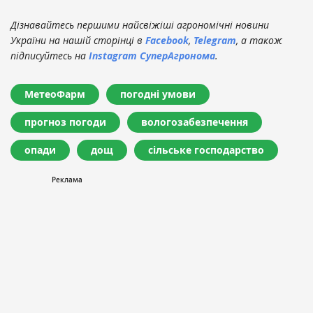
Дізнавайтесь першими найсвіжіші агрономічні новини
України на нашій сторінці в
Facebook
,
Telegram
, а також
підписуйтесь на
Instagram СуперАгронома
.
МетеоФарм
погодні умови
прогноз погоди
вологозабезпечення
опади
дощ
сільське господарство