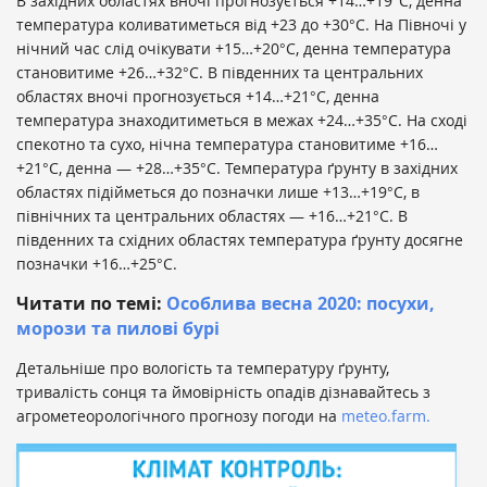
В західних областях вночі прогнозується +14…+19°С, денна
температура коливатиметься від +23 до +30°С. На Півночі у
нічний час слід очікувати +15…+20°С, денна температура
становитиме +26…+32°С. В південних та центральних
областях вночі прогнозується +14…+21°С, денна
температура знаходитиметься в межах +24…+35°С. На сході
спекотно та сухо, нічна температура становитиме +16…
+21°С, денна — +28…+35°С. Температура ґрунту в західних
областях підійметься до позначки лише +13…+19°С, в
північних та центральних областях — +16…+21°С. В
південних та східних областях температура ґрунту досягне
позначки +16…+25°С.
Читати по темі:
Особлива весна 2020: посухи,
морози та пилові бурі
Детальніше про вологість та температуру ґрунту,
тривалість сонця та ймовірність опадів дізнавайтесь з
агрометеорологічного прогнозу погоди на
meteo.farm.