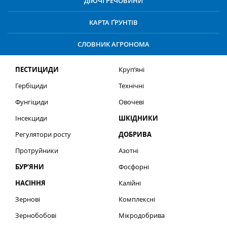
ДІЮЧІ РЕЧОВИНИ
КАРТА ҐРУНТІВ
СЛОВНИК АГРОНОМА
ПЕСТИЦИДИ
Круп’яні
Гербіциди
Технічні
Фунгіциди
Овочеві
Інсекциди
ШКІДНИКИ
Регулятори росту
ДОБРИВА
Протруйники
Азотні
БУР’ЯНИ
Фосфорні
НАСІННЯ
Калійні
Зернові
Комплексні
Зернобобові
Мікродобрива