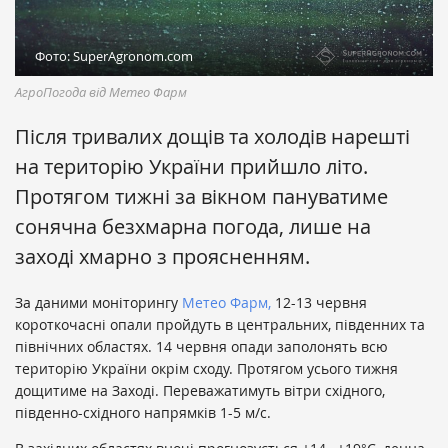
Фото: SuperAgronom.com
АгроПогода від Метео Фарм
Після тривалих дощів та холодів нарешті
на територію України прийшло літо.
Протягом тижні за вікном пануватиме
сонячна безхмарна погода, лише на
заході хмарно з проясненням.
За даними моніторингу
Метео Фарм,
12-13 червня
короткочасні опали пройдуть в центральних, південних та
північних областях. 14 червня опади заполонять всю
територію України окрім сходу. Протягом усього тижня
дощитиме на Заході. Переважатимуть вітри східного,
південно-східного напрямків 1-5 м/с.