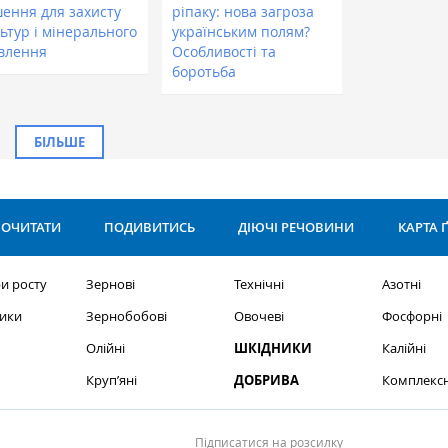
шення для захисту
ріпаку: нова загроза
ьтур і мінерального
українським полям?
влення
Особливості та
боротьба
БІЛЬШЕ
ОЧИТАТИ
ПОДИВИТИСЬ
ДІЮЧІ РЕЧОВИНИ
КАРТА 
и росту
Зернові
Технічні
Азотні
ики
Зернобобові
Овочеві
Фосфорні
Олійні
ШКІДНИКИ
Калійні
Круп’яні
ДОБРИВА
Комплексн
Підписатися на розсилку