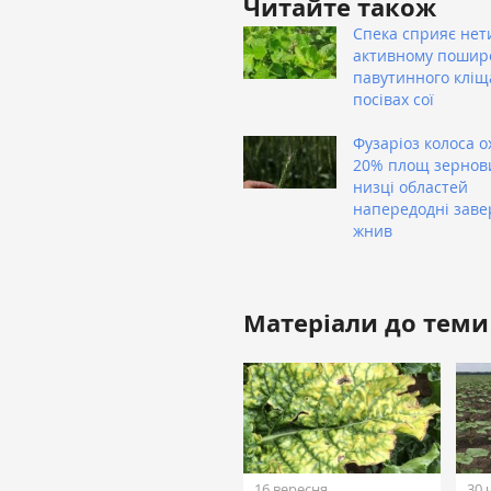
Читайте також
Спека сприяє нет
активному поши
павутинного кліщ
посівах сої
Фузаріоз колоса о
20% площ зернов
низці областей
напередодні зав
жнив
Матеріали до теми
16 вересня
30 