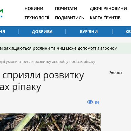
НОВИНИ
ПОЧИТАТИ
ДІЮЧІ РЕЧОВИНИ
ТЕХНОЛОГІЇ
ПОДИВИТИСЬ
КАРТА ҐРУНТІВ
НЯ
ДОБРИВА
БУР’ЯНИ
Х
 неї захищаються рослини та чим може допомогти агроном
дні умови сприяли розвитку хвороб у посівах ріпаку
 сприяли розвитку
ах ріпаку
84