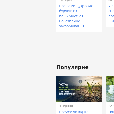
Посівами цукрових
У 
буряків в ЄС
сп
поширюється
ро
небезпечне
шк
захворювання
Популярне
4 серпня
22 
Посуха: як від неї
Нов