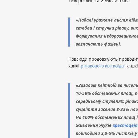
18% рослин та 2-8% листків.
«Надалі уражене листя від
стебла і стручки ріпаку, ви
формування недорозвиненого
зазначають фахівці.
Повсюди продовжують проводити 
хвилі
ріпакового квіткоїда
та шк
«Загалом квіткоїд за чисель
10-58% обстежених площ, п
середньому ступенях; ріпако
суцвіття заселив 8-33% пло
На 100% обстежених площ і
живлення жуків
хрестоцвіт
пошкодили 3,0-5% листків у