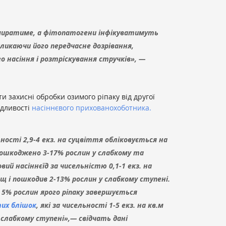
миратиме, а фітопатогени інфікуватимуть
кликаючи його передчасне дозрівання,
 насіння і розтріскування стручків», —
захисні обробки озимого ріпаку від другої
ідливості
насіннєвого прихованохоботника.
ності 2,9-4 екз. на суцвіття обліковується на
ошкоджено 3-17% рослин у слабкому та
вий насіннєїд за чисельністю 0,1-1 екз. на
щ і пошкодив 2-13% рослин у слабкому ступені.
 5% рослин ярого ріпаку завершується
их блішок
, які за чисельності 1-5 екз. на кв.м
 слабкому ступені»,— свідчать дані