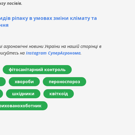
у посівів.
идів ріпаку в умовах зміни клімату та
ння
 агрономічні новини України на нашій сторінці в
писуйтесь на
Instagram СуперАгронома
.
фітосанітарний контроль
хвороби
пероноспороз
шкідники
квіткоїд
рихованохоботник