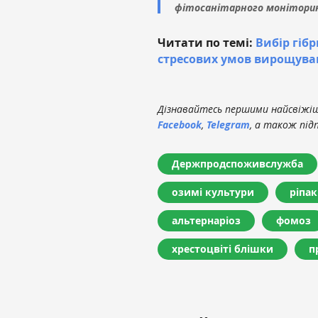
фітосанітарного моніторинг
Читати по темі:
Вибір гібр
стресових умов вирощува
Дізнавайтесь першими найсвіжіші
Facebook
,
Telegram
, а також під
Держпродспоживслужба
озимі культури
ріпак
альтернаріоз
фомоз
хрестоцвіті блішки
п