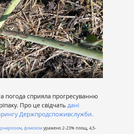
га погода сприяла прогресуванню
іпаку. Про це свідчать
дані
торингу Держпродспоживслужби.
ернаріозом
,
фомозом
уражено 2-23% площ, 4,5-