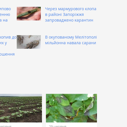
ипово
Через мармурового клопа
ренню
в районі Запоріжжя
а на
запроваджено карантин
хопив до
В окупованому Мелітополі
их у
мільйонна навала сарани
ершення
червня
29 червня