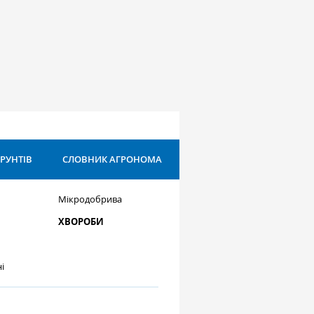
ҐРУНТІВ
СЛОВНИК АГРОНОМА
Мікродобрива
ХВОРОБИ
і