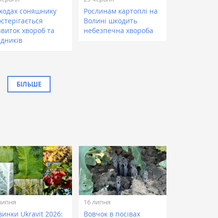
сходах соняшнику
Рослинам картоплі на
остерігається
Волині шкодить
звиток хвороб та
небезпечна хвороба
ідників
БІЛЬШЕ
липня
16 липня
инки Ukravit 2026:
Вовчок в посівах