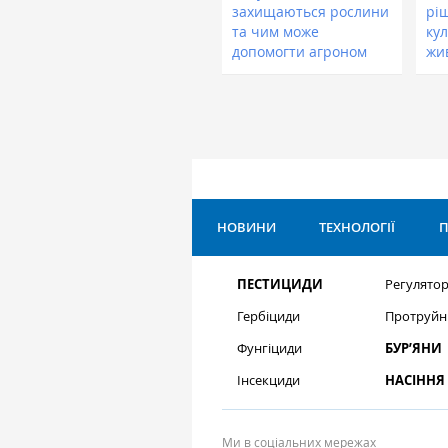
захищаються рослини
рі
та чим може
кул
допомогти агроном
жи
НОВИНИ
ТЕХНОЛОГІЇ
П
ПЕСТИЦИДИ
Регулятор
Гербіциди
Протруйн
Фунгіциди
БУР’ЯНИ
Інсекциди
НАСІННЯ
Ми в соціальних мережах