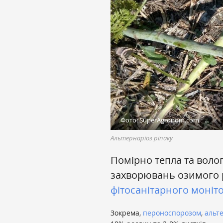
Фото: SuperAgronom.com
Альтернаріоз ріпаку
Помірно тепла та воло
захворювань озимого р
фітосанітарного моні
Зокрема,
пероноспорозом
,
альт