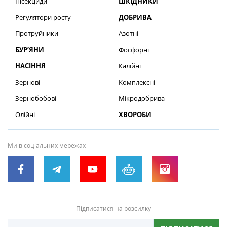
Інсекциди
ШКІДНИКИ
Регулятори росту
ДОБРИВА
Протруйники
Азотні
БУР’ЯНИ
Фосфорні
НАСІННЯ
Калійні
Зернові
Комплексні
Зернобобові
Мікродобрива
Олійні
ХВОРОБИ
Ми в соціальних мережах
Підписатися на розсилку