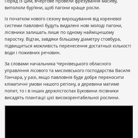
Поряд із цим, вчергове провели фрезування масиву,
випололи бур’яни, щоб пагони краще росли.
Із початком нового сезону вирощування від кореневої
системи павловнії будуть видалені нові молоді пагони,
лісівники залишать лише по одному найміцнішому
паростку. Відтак, завдяки більшому діаметру стовбура,
підвищиться можливість перенесення достатньої кількості
води і поживних речовин.
За словами начальника Чернівецького обласного
управління лісового та мисливського господарства Василя
Гончара, у разі, якщо павловнія буде добре переносити
кліматичні умови нашого регіону, а деревина матиме
попит, то і в інших держлісгоспах Буковини лісівники
висадять плантації цієї високорентабельної рослини.