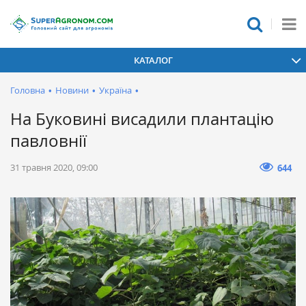
КАТАЛОГ
Головна
•
Новини
•
Україна
•
На Буковині висадили плантацію
павловнії
31 травня 2020, 09:00
644