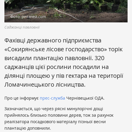
Фото: pinterest.com
Саджанці павловнії
Фахівці державного підприємства
«Сокирянське лісове господарство» торік
висадили плантацію павловнії. 320
саджанців цієї рослини посадили на
ділянці площею у пів гектара на території
Ломачинецького лісництва.
Про це інформує
прес-служба
Чернівецької ОДА.
Зазначається, що через рясні минулорічні дощі
прийнялось близько половини дерев, тож за рахунок
реалізатора посадкового матеріалу пізньої весни
плантацію доповнили.