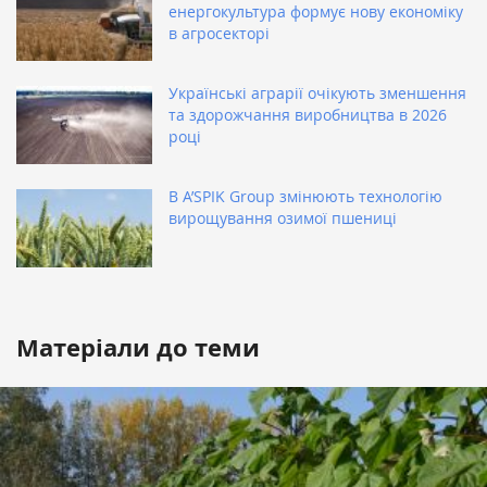
енергокультура формує нову економіку
в агросекторі
Українські аграрії очікують зменшення
та здорожчання виробництва в 2026
році
В A’SPIK Group змінюють технологію
вирощування озимої пшениці
Матеріали до теми