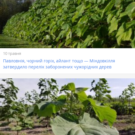
10 травня
Павловнія, чорний горіх, айлант тощо — Міндовкілля
затвердило перелік заборонених чужорідних дерев