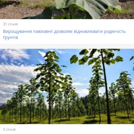
31 січня
Вирощування павловнії дозволяє відновлювати родючість
ґрунтів
5 січня