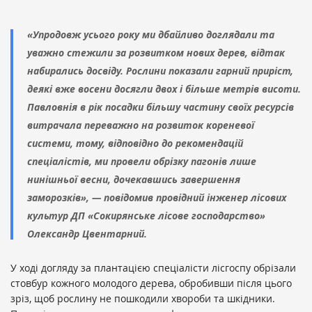
«Упродовж усього року ми дбайливо доглядали та
уважно стежили за розвитком нових дерев, відтак
набирались досвіду. Рослини показали гарний приріст,
деякі вже восени досягли двох і більше метрів висоти.
Павловнія в рік посадки більшу частину своїх ресурсів
витрачала переважно на розвиток кореневої
системи, тому, відповідно до рекомендацій
спеціалістів, ми провели обрізку пагонів лише
нинішньої весни, дочекавшись завершення
заморозків», — повідомив провідний інженер лісових
культур ДП «Сокирянське лісове господарство»
Олександр Цвентарний.
У ході догляду за плантацією спеціалісти лісгоспу обрізали
стовбур кожного молодого дерева, обробивши після цього
зріз, щоб рослину не пошкодили хвороби та шкідники.