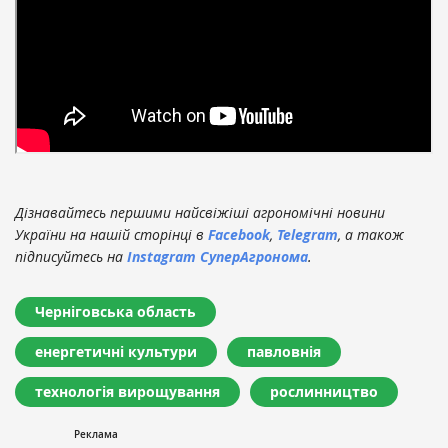
Дізнавайтесь першими найсвіжіші агрономічні новини
України на нашій сторінці в
Facebook
,
Telegram
, а також
підписуйтесь на
Instagram СуперАгронома
.
Черніговська область
енергетичні культури
павловнія
технологія вирощування
рослинництво