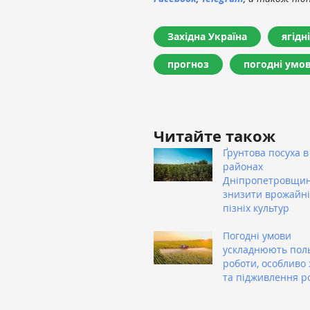
Західна Україна
ягідн
прогноз
погодні умо
Читайте також
Ґрунтова посуха в
районах
Дніпропетровщи
знизити врожайні
пізніх культур
Погодні умови
ускладнюють пол
роботи, особливо 
та підживлення р