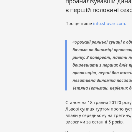
проаналізувавши динам
в першій половині сезо
Про це пише
info.shuvar.com.
«Урожай ранньої суниці є од
бачимо по динаміці пропози
ринку. У попередні, навіть 
дешевшати з перших днів пр
пропозицію, перші два тижн
негативна динаміка посилил
Тетяна Гетьман, керівник 
Станом на 18 травня 20120 року
Львові суниця гуртом пропонуєть
впали у середньому на третину
високими за останні 5 років.