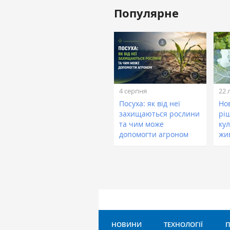
Популярне
4 серпня
22 
Посуха: як від неї
Нов
захищаються рослини
рі
та чим може
кул
допомогти агроном
жи
НОВИНИ
ТЕХНОЛОГІЇ
П