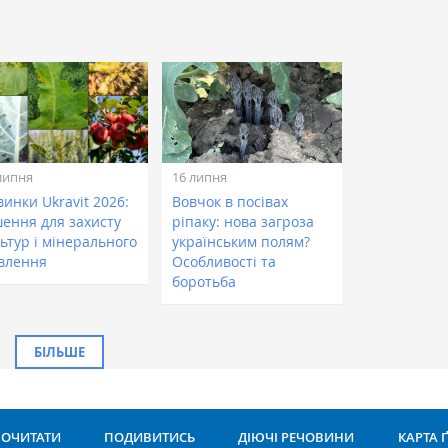
липня
16 липня
инки Ukravit 2026:
Вовчок в посівах
шення для захисту
ріпаку: нова загроза
ьтур і мінерального
українським полям?
влення
Особливості та
боротьба
БІЛЬШЕ
ОЧИТАТИ
ПОДИВИТИСЬ
ДІЮЧІ РЕЧОВИНИ
КАРТА 