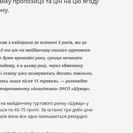
іку пропозиції та цін на цю ягоду
ну.
ним з найгірших за останні 5 років, ми це
ції та цін на майданчику нашого гуртового
не дуже врожайні роки, суниця починала
одажу, а в цьому році, через обмежену
і сезону ціни знижувались досить повільно,
ась лише після 15 травня», — розповідає
департаменту «Аналітика» ОРСП «Шувар».
 на майданчику гуртового ринку «Шувар» у
ся по 65-75 грн/кг. За останні три доби ціни
, але вони все одно залишаються рекордно