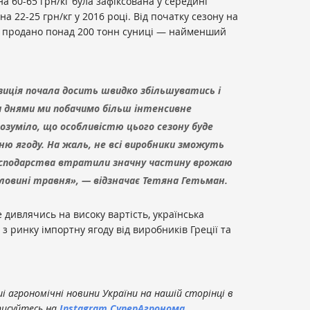
а 60-65 грн/кг була зафіксована у середині
а 22-25 грн/кг у 2016 році. Від початку сезону на
 продано понад 200 тонн суниці — найменший
зиція почала досить швидко збільшуватись і
и днями ми побачимо більш інтенсивне
озуміло, що особливістю цього сезону буде
нню ягоду. На жаль, не всі виробники зможуть
господарства втратили значну частину врожаю
оловині травня», — відзначає Тетяна Гетьман.
е дивлячись на високу вартість, українська
з ринку імпортну ягоду від виробників Греції та
 агрономічні новини України на нашій сторінці в
писуйтесь на
Instagram СуперАгронома
.