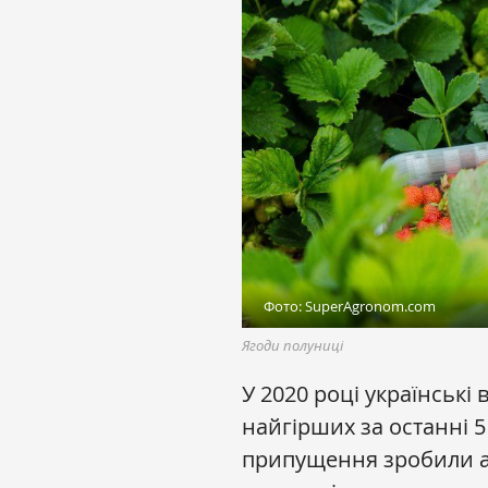
Фото: SuperAgronom.com
Ягоди полуниці
У 2020 році українські
найгірших за останні 5
припущення зробили а