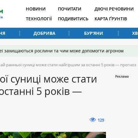
НОВИНИ
ПОЧИТАТИ
ДІЮЧІ РЕЧОВИНИ
ТЕХНОЛОГІЇ
ПОДИВИТИСЬ
КАРТА ҐРУНТІВ
НЯ
ДОБРИВА
БУР’ЯНИ
Х
 неї захищаються рослини та чим може допомогти агроном
ай ранньої суниці може стати найгіршим за останні 5 років — прогноз
ї суниці може стати
останні 5 років —
129