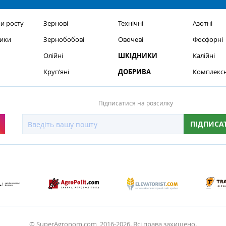
и росту
Зернові
Технічні
Азотні
ики
Зернобобові
Овочеві
Фосфорні
Олійні
ШКІДНИКИ
Калійні
Круп’яні
ДОБРИВА
Комплексн
Підписатися на розсилку
ПІДПИСА
© SuperAgronom.com, 2016-2026. Всі права захищено.