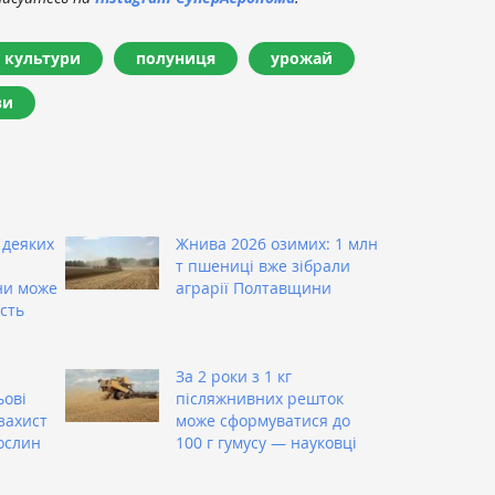
і культури
полуниця
урожай
ви
 деяких
Жнива 2026 озимих: 1 млн
т пшениці вже зібрали
ни може
аграрії Полтавщини
сть
За 2 роки з 1 кг
ьові
післяжнивних решток
захист
може сформуватися до
ослин
100 г гумусу — науковці