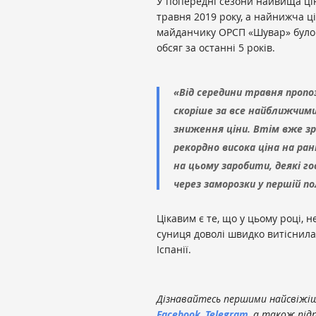
У попередні сезони найвища цін
травня 2019 року, а найнижча цін
майданчику ОРСП «Шувар» було
обсяг за останні 5 років.
«Від середини травня пропо
скоріше за все найближчим
зниження ціни. Втім вже зр
рекордно висока ціна на ра
на цьому заробити, деякі 
через заморозки у першій п
Цікавим є те, що у цьому році, н
суниця доволі швидко витіснила 
Іспанії.
Дізнавайтесь першими найсвіжіші
Facebook
,
Telegram
, а також під