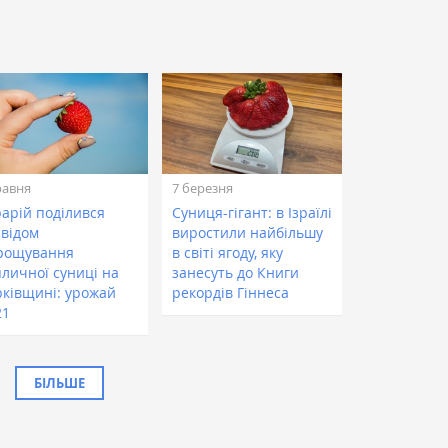
равня
7 березня
рарій поділився
Суниця-гігант: в Ізраїлі
свідом
виростили найбільшу
рощування
в світі ягоду, яку
пличної суниці на
занесуть до Книги
рківщині: урожай
рекордів Гіннеса
21
БІЛЬШЕ