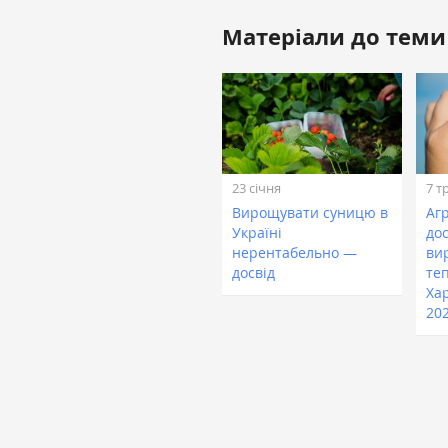
Матеріали до теми
23 січня
7 т
Вирощувати суницю в
Аг
Україні
до
нерентабельно —
ви
досвід
те
Ха
20