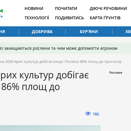
НОВИНИ
ПОЧИТАТИ
ДІЮЧІ РЕЧОВИНИ
ТЕХНОЛОГІЇ
ПОДИВИТИСЬ
КАРТА ҐРУНТІВ
НЯ
ДОБРИВА
БУР’ЯНИ
Х
 неї захищаються рослини та чим може допомогти агроном
на 2020 ярих культур добігає кінця. Посіяно 86% площ до прогнозу
рих культур добігає
о 86% площ до
186