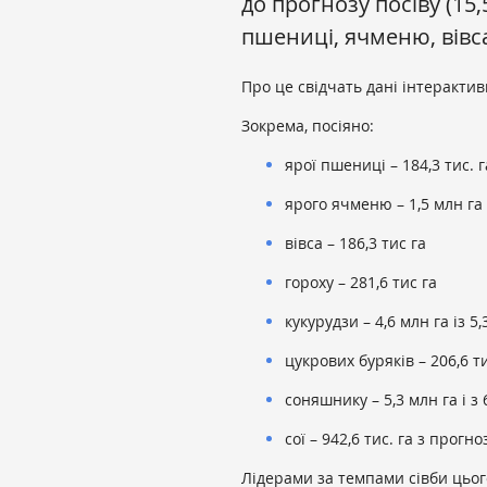
до прогнозу посіву (15,
пшениці, ячменю, вівса
Про це свідчать дані інтеракти
Зокрема, посіяно:
ярої пшениці – 184,3 тис. г
ярого ячменю – 1,5 млн га
вівса – 186,3 тис га
гороху – 281,6 тис га
кукурудзи – 4,6 млн га із 5,
цукрових буряків – 206,6 ти
соняшнику – 5,3 млн га і з 
сої – 942,6 тис. га з прогн
Лідерами за темпами сівби цьог