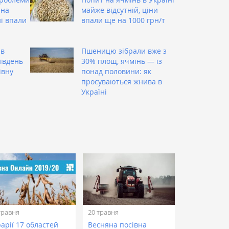
 на
майже відсутній, ціни
ні впали
впали ще на 1000 грн/т
ив
Пшеницю зібрали вже з
Південь
30% площ, ячмінь — із
івну
понад половини: як
просуваються жнива в
Україні
травня
20 травня
арії 17 областей
Весняна посівна