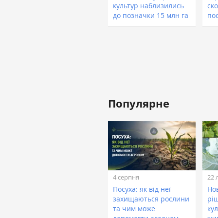
культур наблизились
ск
до позначки 15 млн га
пос
Популярне
4 серпня
22 
Посуха: як від неї
Нов
захищаються рослини
рі
та чим може
кул