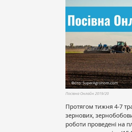
Фото: SuperAgronom.com
Посівна Онлайн 2019/20
Протягом тижня 4-7 тра
зернових, зернобобових
роботи проведені на пл