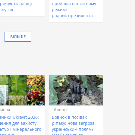
орочують площі
пройшла в штатному
іву сої
режимі —
радник президента
БІЛЬШЕ
липня
16 липня
инки Ukravit 2026:
Вовчок в посівах
шення для захисту
ріпаку: нова загроза
ьтур і мінерального
українським полям?