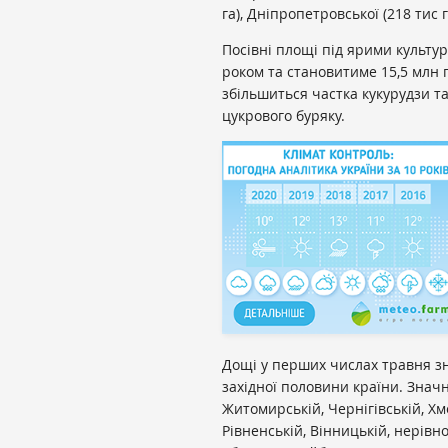
га), Дніпропетровської (218 тис г
Посівні площі під ярими культур
роком та становитиме 15,5 млн г
збільшиться частка кукурудзи т
цукрового буряку.
Дощі у перших числах травня зн
західної половини країни. Значн
Житомирській, Чернігівській, Хм
Рівненській, Вінницькій, нерівн