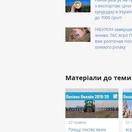
з експортом: ціни
кукурудзу в Украї
до 7000 грн/т
НІБУЛОН заверш
жнива, ТАС Агро 
вже розпочав пос
озимого ріпаку
Матеріали до теми
22 травня
21 
Площі посіву ярих
Агр