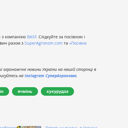
і з компанією
BASF
. Слідкуйте за посівною і
овин разом з
SuperAgronom.com
та
«Посівна
 агрономічні новини України на нашій сторінці в
писуйтесь на
Instagram СуперАгронома
.
йн
ячмінь
кукурудза
проблеми
Попит на ячмінь в Україні