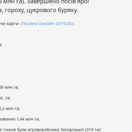
5 млн га). Завершено посів ярої
, гороху, цукрового буряку.
вної карти
«Посівна Онлайн 2019/20».
а
38 млн га;
с. га;
6,2 млн га;
озованих 1,44 млн га.
о тижня були агровиробники Зопорізької (319 тис