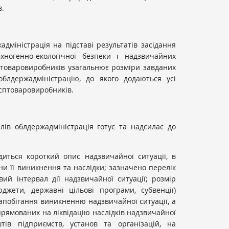
в.
адміністрація на підставі результатів засідання
ехногенно-екологічної безпеки і надзвичайних
осптоваровиробників узагальнює розміри завданих
облдержадміністрацію, до якого додаються усі
осптоваровиробників.
лів облдержадміністрація готує та надсилає до
ться короткий опис надзвичайної ситуації, в
 її виникнення та наслідки; зазначено перелік
й інтервал дії надзвичайної ситуації; розмір
джети, державні цільові програми, субвенції)
апобігання виникненню надзвичайної ситуації, а
прямованих на ліквідацію наслідків надзвичайної
штів підприємств, установ та організацій, на