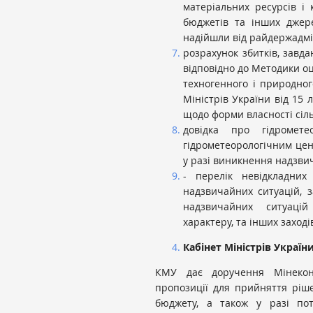
матеріальних ресурсів і 
бюджетів та інших джере
надійшли від райдержадмі
розрахунок збитків, завдан
відповідно до Методики оці
техногенного і природног
Міністрів України від 15
щодо форми власності сіль
довідка про гідромете
гідрометеорологічним цент
у разі виникнення надзвича
- перелік невідкладних 
надзвичайних ситуацій,
надзвичайних ситуаціи
характеру, та інших заході
Кабінет Міністрів України
КМУ дає доручення Мінеконо
пропозиції для прийняття рі
бюджету, а також у разі по