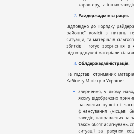
характеру, та інших заході
Райдержадміністрація.
Відповідно до Порядку райдерж
районної комісії з питань т
ситуацій, та матеріалів сільг
збитків і готує звернення в 
підтверджуючі матеріали сільг
Облдержадміністрація.
На підставі отриманих матеріа
Кабінету Міністрів України:
звернення, у якому наводи
якому відображено причини
населених пунктів і часови
фінансування (місцеві бю
заходів, направлених на з
також обсяг асигнувань, с
ситуації за рахунок ко