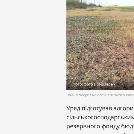
Фото: фото з соцмереж
Вплив посухи на посіви озимого ячм
Уряд підготував алгор
сільськогосподарськи
резервного фонду бюдж