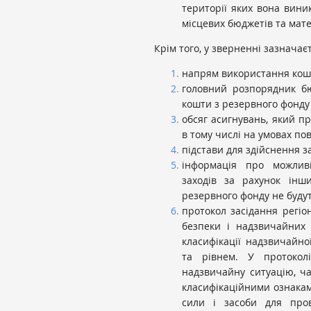
території яких вона вин
місцевих бюджетів та мате
Крім того, у зверненні зазначає
напрям використання кошт
головний розпорядник б
кошти з резервного фонду 
обсяг асигнувань, який 
в тому числі на умовах по
підстави для здійснення з
інформація про можливі
заходів за рахунок інш
резервного фонду не будут
протокол засідання регіона
безпеки і надзвичайних 
класифікації надзвичайно
та рівнем. У протокол
надзвичайну ситуацію, час
класифікаційними ознаками;
сили і засоби для пров