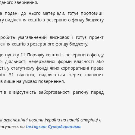
даного звернення.
 подані до нього матеріали, готує пропозиції
гу виділення коштів з резервного фонду бюджету
 робить узагальнений висновок і готує проект
ння коштів з резервного фонду бюджету.
до пункту 11 Порядку кошти із резервного фонду
ї діяльності недержавної форми власності або
ості, у статутному фонді яких корпоративні права
іж 51 відсоток, виділяються через головних
в лише на умовах повернення.
ів є відсутність заборгованості регіону перед
 агрономічні новини України на нашій сторінці в
писуйтесь на
Instagram СуперАгронома
.