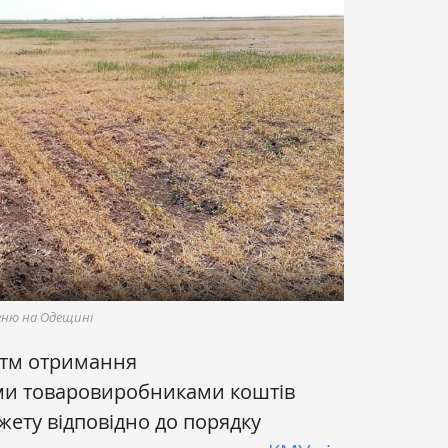
еню на Одещині
итм отримання
ми товаровиробниками коштів
ету відповідно до порядку