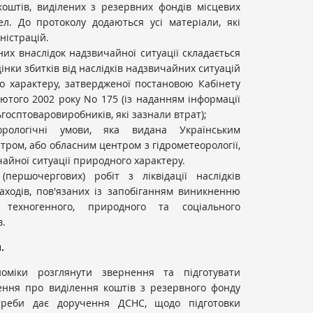
коштів, виділених з резервних фондів місцевих
л. До протоколу додаються усі матеріали, які
ністрацій.
их внаслідок надзвичайної ситуації складається
нки збитків від наслідків надзвичайних ситуацій
о характеру, затвердженої постановою Кабінету
 лютого 2002 року No 175 (із наданням інформації
госптоваровиробників, які зазнали втрат);
орологічні умови, яка видана Українським
ром, або обласним центром з гідрометеорології,
йної ситуації природного характеру.
(першочергових) робіт з ліквідації наслідків
 заходів, пов'язаних із запобіганням виникненню
̆ техногенного, природного та соціального
в.
.
міки розглянути звернення та підготувати
шення про виділення коштів з резервного фонду
треби дає доручення ДСНС, щодо підготовки