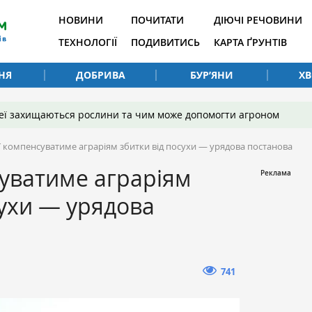
НОВИНИ
ПОЧИТАТИ
ДІЮЧІ РЕЧОВИНИ
ТЕХНОЛОГІЇ
ПОДИВИТИСЬ
КАРТА ҐРУНТІВ
НЯ
ДОБРИВА
БУР’ЯНИ
Х
 неї захищаються рослини та чим може допомогти агроном
 компенсуватиме аграріям збитки від посухи — урядова постанова
уватиме аграріям
сухи — урядова
741