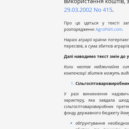
використання коштів,
29.03.2002 No 415
.
Про це ідеться у тексті за
розпорядженні
AgroPolit.com
.
Наразі аграрії країни потерпают
пересівів, а сума збитків аграрі
Далі наводимо текст змін до 
Коли настає надзвичайна сит
компенсації збитків можуть вид
Сільгосптоваровиробник
У разі виникнення надзвичаи
характеру, яка завдала шкод
сільгосптоваровиробник прете
фонду державного бюджету йому 
обґрунтування необхідно