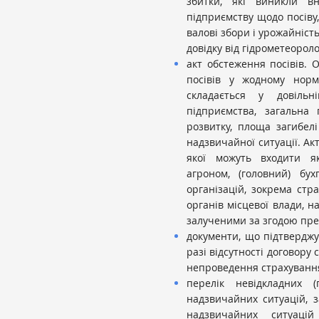
збитки, які виникли вн
підприємству щодо посіву, 
валові збори і урожайніст
довідку від гідрометеорол
акт обстеження посівів. 
посівів у жодному норм
складається у довільн
підприємства, загальна
розвитку, площа загибелі
надзвичайної ситуації. А
якої можуть входити як
агроном, (головний) бу
організацій, зокрема стра
органів місцевої влади, на
залученими за згодою пре
документи, що підтверджу
разі відсутності договор
непроведення страхування
перелік невідкладних (п
надзвичайних ситуацій,
надзвичайних ситуаціи