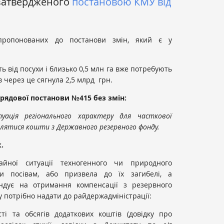
 затвердженого
постановою КМУ від
пропонованих до постанови змін, який є у
ь від посухи і близько 0,5 млн га вже потребують
їв через це сягнула 2,5 млрд грн.
урядової постанови №415 без змін:
уація регіонального характеру для часткової
ілятися кошти з Державного резервного фонду.
.
̆ної ситуації техногенного чи природного
и посівам, або призвела до їх загибелі, а
ндує на отримання компенсації з резервного
потрібно надати до райдержадміністрації:
сті та обсягів додаткових коштів (довідку про