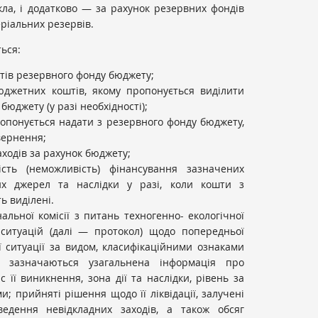
икла, і додатково — за рахунок резервних фондів
ріальних резервів.
ться:
ів резервного фонду бюджету;
юджетних коштів, якому пропонується виділити
бюджету (у разі необхідності);
пропонується надати з резервного фонду бюджету,
вернення;
аходів за рахунок бюджету;
сть (неможливість) фінансування зазначених
их джерел та наслідки у разі, коли кошти з
ь виділені.
льної комісії з питань техногенно- екологічної
ситуацій (далі — протокол) щодо попередньої
ї ситуації за видом, класифікаційними ознаками
і зазначаються узагальнена інформація про
 її виникнення, зона дії та наслідки, рівень за
 прийняті рішення щодо її ліквідації, залучені
едення невідкладних заходів, а також обсяг