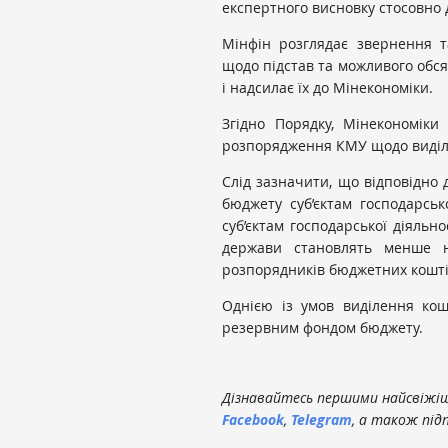
експертного висновку стосовно 
Мінфін розглядає звернення та
щодо підстав та можливого обся
і надсилає їх до Мінекономіки.
Згідно Порядку, Мінекономіки
розпорядження КМУ щодо виділе
Слід зазначити, що відповідно 
бюджету суб’єктам господарсько
суб’єктам господарської діяльн
держави становлять менше н
розпорядників бюджетних кошті
Однією із умов виділення кошт
резервним фондом бюджету.
Дізнавайтесь першими найсвіжіші
Facebook
,
Telegram
, а також під