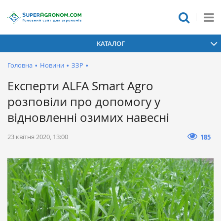
КАТАЛОГ
Головна
•
Новини
•
ЗЗР
•
Експерти ALFA Smart Agro
розповіли про допомогу у
відновленні озимих навесні
23 квітня 2020, 13:00
185