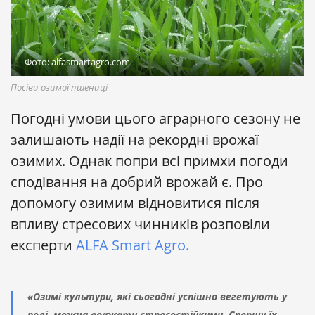
Фото: alfasmartagro.com
Посіви озимої пшениці
Погодні умови цього аграрного сезону не
залишають надії на рекордні врожаї
озимих. Однак попри всі примхи погоди
сподівання на добрий врожай є. Про
допомогу озимим відновитися після
впливу стресових чинників розповіли
експерти
ALFA Smart Agro.
«Озимі культури, які сьогодні успішно вегетують у
полі, можна вважати стресостійкими. Спершу їх