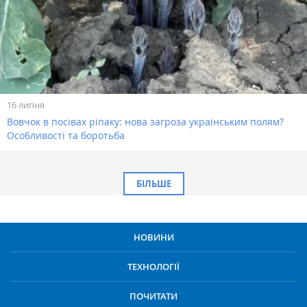
16 липня
Вовчок в посівах ріпаку: нова загроза українським полям?
Особливості та боротьба
БІЛЬШЕ
НОВИНИ
ТЕХНОЛОГІЇ
ПОЧИТАТИ