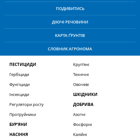
ПОДИВИТИСЬ
ДІЮЧІ РЕЧОВИНИ
КАРТА ҐРУНТІВ
СЛОВНИК АГРОНОМА
ПЕСТИЦИДИ
Круп’яні
Гербіциди
Технічні
Фунгіциди
Овочеві
Інсекциди
ШКІДНИКИ
Регулятори росту
ДОБРИВА
Протруйники
Азотні
БУР’ЯНИ
Фосфорні
НАСІННЯ
Калійні