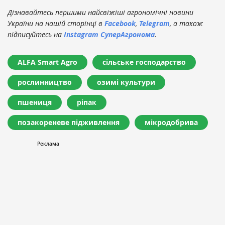
Дізнавайтесь першими найсвіжіші агрономічні новини
України на нашій сторінці в
Facebook
,
Telegram
, а також
підписуйтесь на
Instagram СуперАгронома
.
ALFA Smart Agro
сільське господарство
рослинництво
озимі культури
пшениця
ріпак
позакореневе підживлення
мікродобрива