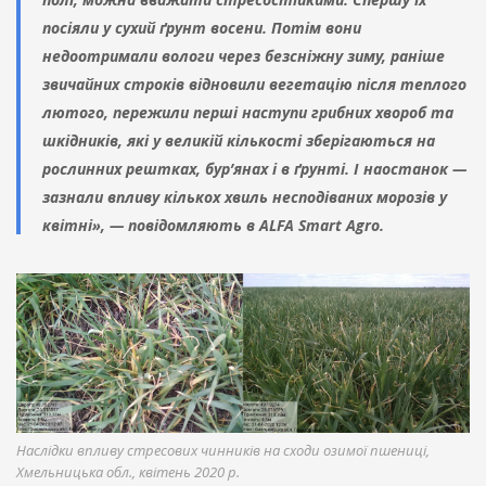
посіяли у сухий ґрунт восени. Потім вони
недоотримали вологи через безсніжну зиму, раніше
звичайних строків відновили вегетацію після теплого
лютого, пережили перші наступи грибних хвороб та
шкідників, які у великій кількості зберігаються на
рослинних рештках, бур’янах і в ґрунті. І наостанок —
зазнали впливу кількох хвиль несподіваних морозів у
квітні», — повідомляють в ALFA Smart Agro.
Наслідки впливу стресових чинників на сходи озимої пшениці,
Хмельницька обл., квітень 2020 р.