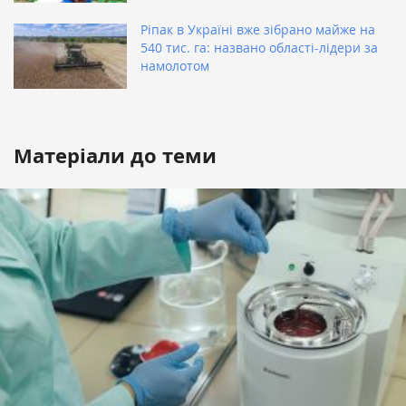
Ріпак в Україні вже зібрано майже на
540 тис. га: названо області-лідери за
намолотом
Матеріали до теми