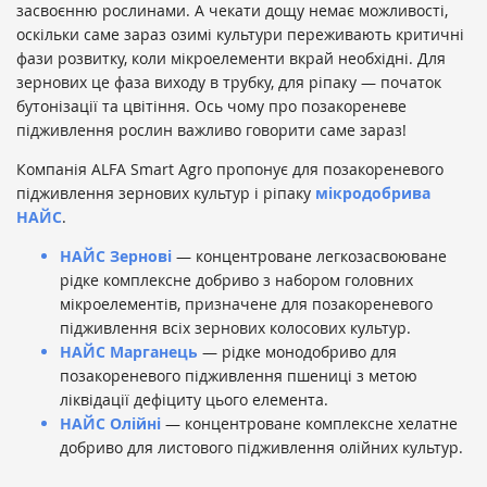
засвоєнню рослинами. А чекати дощу немає можливості,
оскільки саме зараз озимі культури переживають критичні
фази розвитку, коли мікроелементи вкрай необхідні. Для
зернових це фаза виходу в трубку, для ріпаку — початок
бутонізації та цвітіння. Ось чому про позакореневе
підживлення рослин важливо говорити саме зараз!
Компанія ALFA Smart Agro пропонує для позакореневого
підживлення зернових культур і ріпаку
мікродобрива
НАЙС
.
НАЙС Зернові
— концентроване легкозасвоюване
рідке комплексне добриво з набором головних
мікроелементів, призначене для позакореневого
підживлення всіх зернових колосових культур.
НАЙС Марганець
— рідке монодобриво для
позакореневого підживлення пшениці з метою
ліквідації дефіциту цього елемента.
НАЙС Олійні
— концентроване комплексне хелатне
добриво для листового підживлення олійних культур.