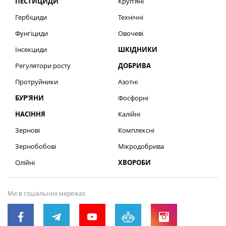
ПЕСТИЦИДИ
Круп’яні
Гербіциди
Технічні
Фунгіциди
Овочеві
Інсекциди
ШКІДНИКИ
Регулятори росту
ДОБРИВА
Протруйники
Азотні
БУР’ЯНИ
Фосфорні
НАСІННЯ
Калійні
Зернові
Комплексні
Зернобобові
Мікродобрива
Олійні
ХВОРОБИ
Ми в соціальних мережах