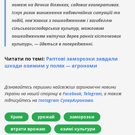
пожеж на дачних ділянках, садових кооперативах.
Існує ризик виникнення надзвичайних ситуацій та
подій, пов'язаних з пошкодженням і загибеллю
сільськогосподарських культур, можливим
пошкодженням квітучих дерев ранніх кісточкових
культур», — йдеться в попередженні.
Читати по темі:
Раптові заморозки завдали
шкоди озимим у полях — агрономи
Дізнавайтесь першими найсвіжіші агрономічні новини
України на нашій сторінці в
Facebook
,
Telegram
, а також
підписуйтесь на
Instagram СуперАгронома
.
Крим
урожай
заморозки
втрати врожаю
озимі культури