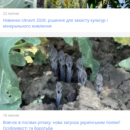
22 липня
Новинки Ukravit 2026: рішення для захисту культур і
мінерального живлення
16 липня
Вовчок в посівах ріпаку: нова загроза українським полям?
Особливості та боротьба