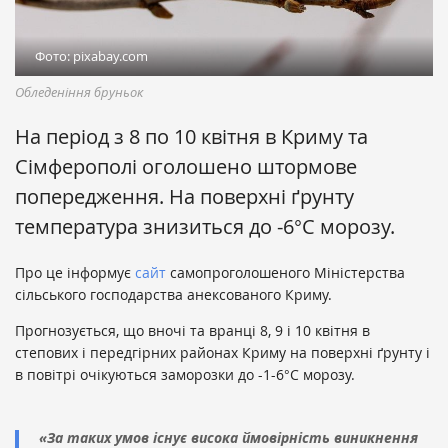
Фото: pixabay.com
Обледеніння бруньок
На період з 8 по 10 квітня в Криму та
Сімферополі оголошено штормове
попередження. На поверхні ґрунту
температура знизиться до -6°С морозу.
Про це інформує
сайт
самопроголошеного Міністерства
сільського господарства анексованого Криму.
Прогнозується, що вночі та вранці 8, 9 і 10 квітня в
степових і передгірних районах Криму на поверхні ґрунту і
в повітрі очікуються заморозки до -1-6°С морозу.
«За таких умов існує висока ймовірність виникнення