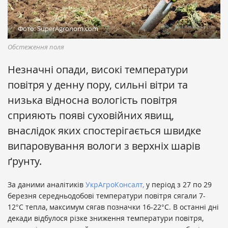
Фото: SuperAgronom.com
Обстеження поля
Незначні опади, високі температури
повітря у денну пору, сильні вітри та
низька відносна вологість повітря
сприяють появі суховійних явищ,
внаслідок яких спостерігається швидке
випаровування вологи з верхніх шарів
ґрунту.
За даними аналітиків
УкрАгроКонсалт,
у період з 27 по 29
березня середньодобові температури повітря сягали 7-
12°С тепла, максимум сягав позначки 16-22°С. В останні дні
декади відбулося різке зниження температури повітря,