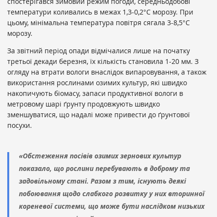
спостерігався зимовий режим погоди, середньодобові
температури коливались в межах 1,3-0,2°С морозу. При
цьому, мінімальна температура повітря сягала 3-8,5°С
морозу.
За звітний період опади відмічалися лише на початку
третьої декади березня, їх кількість становила 1-20 мм. З
огляду на втрати вологи внаслідок випаровування, а також
використання рослинами озимих культур, які швидко
накопичують біомасу, запаси продуктивної вологи в
метровому шарі ґрунту продовжують швидко
зменшуватися, що надалі може привести до ґрунтової
посухи.
«Обстеження посівів озимих зернових культур
показало, що рослини перебувають в доброму та
задовільному стані. Разом з тим, існують деякі
побоювання щодо слабкого розвитку у них вторинної
кореневої системи, що може бути наслідком низьких