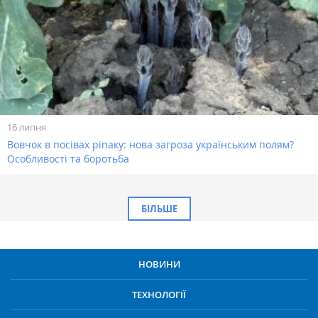
16 липня
Вовчок в посівах ріпаку: нова загроза українським полям?
Особливості та боротьба
БІЛЬШЕ
НОВИНИ
ТЕХНОЛОГІЇ