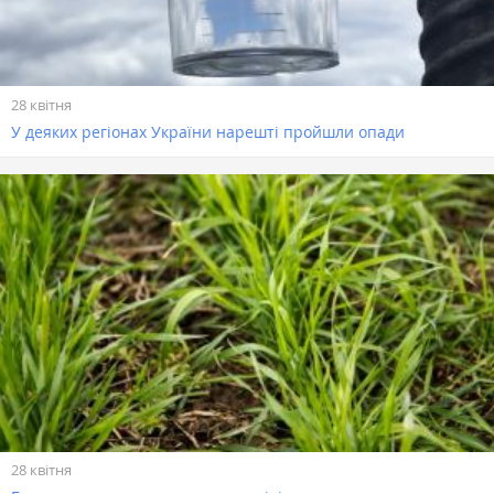
28 квітня
У деяких регіонах України нарешті пройшли опади
28 квітня