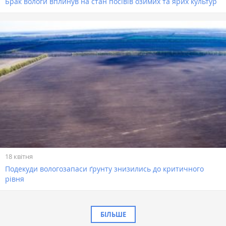
Брак вологи вплинув на стан посівів озимих та ярих культур
18 квітня
Подекуди вологозапаси ґрунту знизились до критичного
рівня
БІЛЬШЕ