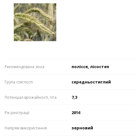
полісся, лісостеп
Рекомендована зона
середньостиглий
Група стиглості
7,3
Потенціал врожайності, т/га
2016
Рік реєстрації
зерновий
Напрям використання