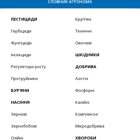
СЛОВНИК АГРОНОМА
ПЕСТИЦИДИ
Круп’яні
Гербіциди
Технічні
Фунгіциди
Овочеві
Інсекциди
ШКІДНИКИ
Регулятори росту
ДОБРИВА
Протруйники
Азотні
БУР’ЯНИ
Фосфорні
НАСІННЯ
Калійні
Зернові
Комплексні
Зернобобові
Мікродобрива
Олійні
ХВОРОБИ