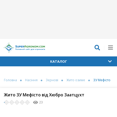
КАТАЛОГ
Головна
Насіння
Зернові
Жито озиме
ЗУ Мефісто
Жито ЗУ Мефісто від Хюбро Заатцухт
23