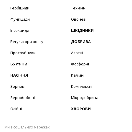
Гербіциди
Технічні
Фунгіциди
Овочеві
Інсекциди
ШКІДНИКИ
Регулятори росту
ДОБРИВА
Протруйники
Азотні
БУР’ЯНИ
Фосфорні
НАСІННЯ
Калійні
Зернові
Комплексні
Зернобобові
Мікродобрива
Олійні
ХВОРОБИ
Ми в соціальних мережах