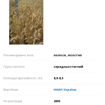
полісся, лісостеп
Рекомендована зона
середньостиглий
Група стиглості
8,0-8,5
Потенціал врожайності, т/га
НААН України
Виробник
2005
Рік реєстрації