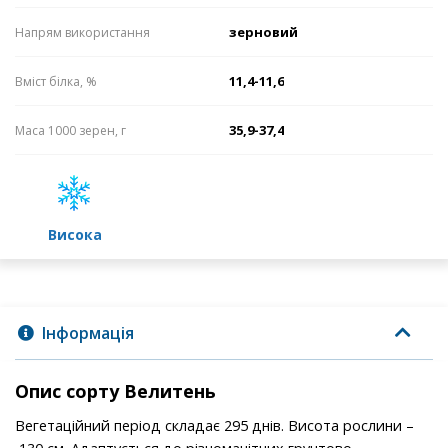
зерновий
Напрям використання
11,4-11,6
Вміст білка, %
35,9-37,4
Маса 1000 зерен, г
високa
Інформація
Опис сорту Велитень
Вегетаційний період складає 295 днів. Висота рослини –