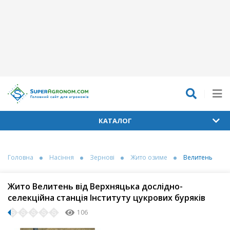
КАТАЛОГ
Головна
Насіння
Зернові
Жито озиме
Велитень
Жито Велитень від Верхняцька дослідно-
селекційна станція Інституту цукрових буряків
106