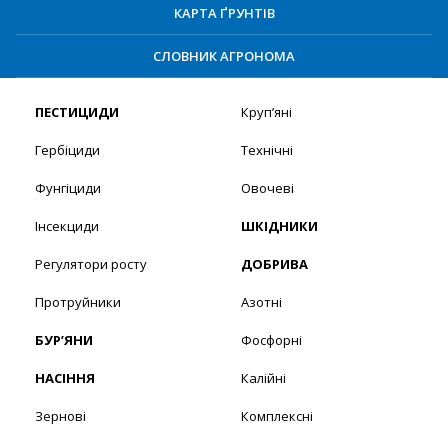
КАРТА ҐРУНТІВ
СЛОВНИК АГРОНОМА
ПЕСТИЦИДИ
Круп’яні
Гербіциди
Технічні
Фунгіциди
Овочеві
Інсекциди
ШКІДНИКИ
Регулятори росту
ДОБРИВА
Протруйники
Азотні
БУР’ЯНИ
Фосфорні
НАСІННЯ
Калійні
Зернові
Комплексні