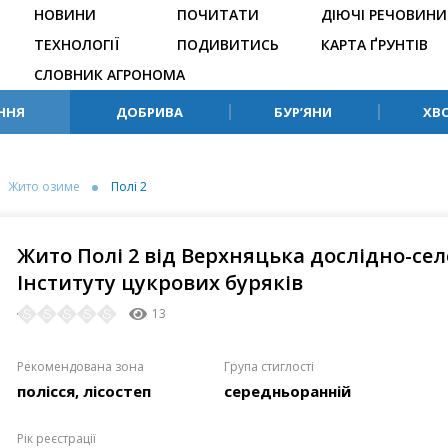
НОВИНИ
ПОЧИТАТИ
ДІЮЧІ РЕЧОВИНИ
ТЕХНОЛОГІЇ
ПОДИВИТИСЬ
КАРТА ҐРУНТІВ
СЛОВНИК АГРОНОМА
ННЯ
ДОБРИВА
БУР’ЯНИ
ХВ
Жито озиме
Полі 2
Жито Полі 2 від Верхняцька дослідно-сел
Інституту цукрових буряків
13
Рекомендована зона
Група стиглості
полісся, лісостеп
середньоранній
Рік реєстрації