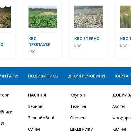
КВС
КВС ЕТЕРНО
КВС 
НО
ПРОПАУЕР
КВС
КВС
КВС
ЧИТАТИ
ПОДИВИТИСЬ
ДІЮЧІ РЕЧОВИНИ
КАРТА 
ятори
НАСІННЯ
Круп’яні
ДОБРИВ
Зернові
Технічні
Азотні
уйники
Зернобобові
Овочеві
Фосфорн
НИ
Олійні
ШКІДНИКИ
Калійні