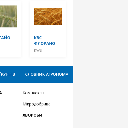
ТАЙО
КBC
ФЛОРАНО
KWS
ҐРУНТІВ
СЛОВНИК АГРОНОМА
А
Комплексні
Мікродобрива
і
ХВОРОБИ