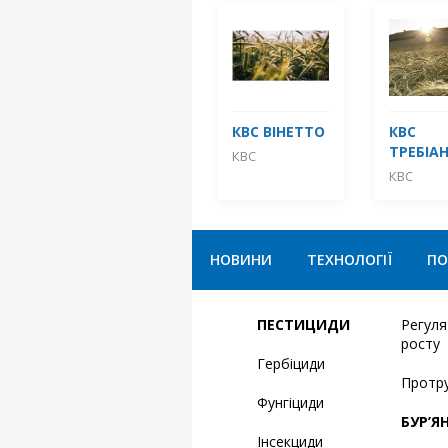
КВС ВІНЕТТО
КВС
ТРЕБІА
КВС
КВС
НОВИНИ
ТЕХНОЛОГІЇ
ПО
ПЕСТИЦИДИ
Регул
росту
Гербіциди
Протр
Фунгіциди
БУР’Я
Інсекциди