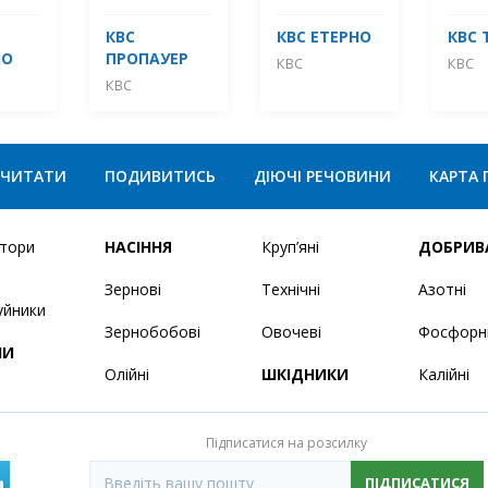
КВС
КВС ЕТЕРНО
КВС 
НО
ПРОПАУЕР
КВС
КВС
КВС
ЧИТАТИ
ПОДИВИТИСЬ
ДІЮЧІ РЕЧОВИНИ
КАРТА 
ятори
НАСІННЯ
Круп’яні
ДОБРИВ
Зернові
Технічні
Азотні
уйники
Зернобобові
Овочеві
Фосфорн
НИ
Олійні
ШКІДНИКИ
Калійні
Підписатися на розсилку
ПІДПИСАТИСЯ