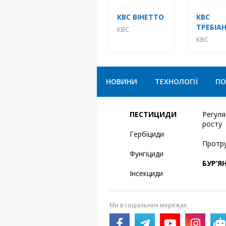
КВС ВІНЕТТО
КВС
ТРЕБІА
КВС
КВС
НОВИНИ
ТЕХНОЛОГІЇ
ПО
ПЕСТИЦИДИ
Регул
росту
Гербіциди
Протр
Фунгіциди
БУР’Я
Інсекциди
Ми в соціальних мережах