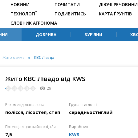
НОВИНИ
ПОЧИТАТИ
ДІЮЧІ РЕЧОВИНИ
ТЕХНОЛОГІЇ
ПОДИВИТИСЬ
КАРТА ҐРУНТІВ
СЛОВНИК АГРОНОМА
ННЯ
ДОБРИВА
БУР’ЯНИ
ХВ
Жито озиме
КВС Лівадо
Жито КВС Лівадо від KWS
29
Рекомендована зона
Група стиглості
полісся, лісостеп, степ
середньостиглий
Потенціал врожайності, т/га
Виробник
7,5
KWS