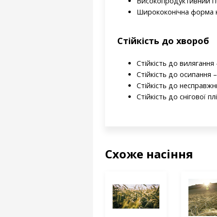
Високопродуктивний гі
Ширококонічна форма ко
Стійкість до хвороб
Стійкість до вилягання -
Стійкість до осипання – 
Стійкість до несправжн
Стійкість до снігової пл
Схоже насіння