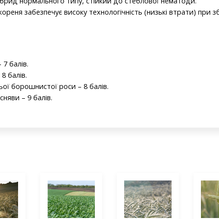
брид нормального типу, стійкий до стеблової нематоди.
реня забезпечує високу технологічність (низькі втрати) при зб
 7 балів.
8 балів.
ьої борошнистої роси – 8 балів.
існяви – 9 балів.