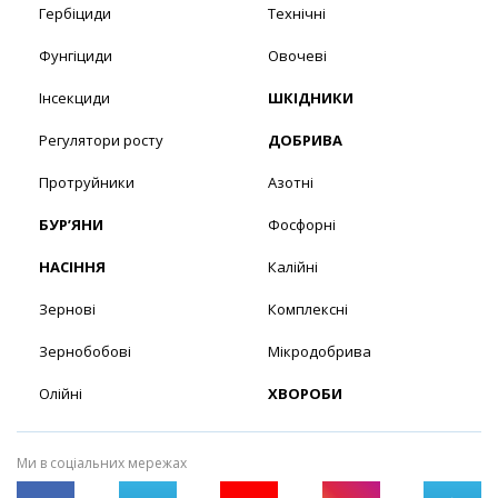
Гербіциди
Технічні
Фунгіциди
Овочеві
Інсекциди
ШКІДНИКИ
Регулятори росту
ДОБРИВА
Протруйники
Азотні
БУР’ЯНИ
Фосфорні
НАСІННЯ
Калійні
Зернові
Комплексні
Зернобобові
Мікродобрива
Олійні
ХВОРОБИ
Ми в соціальних мережах