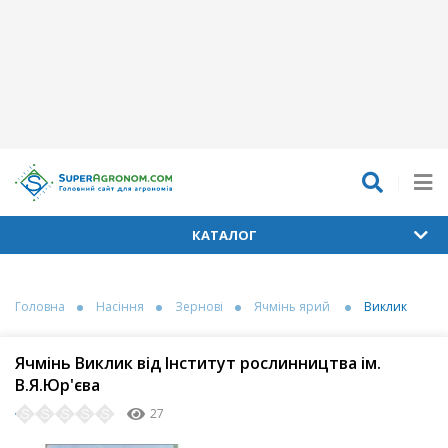
КАТАЛОГ
Головна
Насіння
Зернові
Ячмінь ярий
Виклик
Ячмінь Виклик від Інститут рослинництва ім.
В.Я.Юр'єва
27